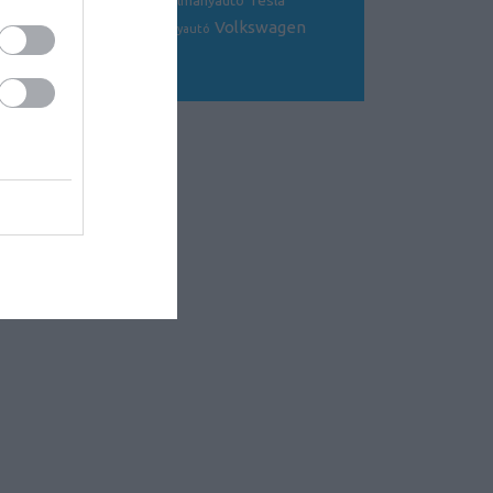
Tesla
sportkocsi
tanulmányautó
tanulmány
Volkswagen
Toyota
tuning
V8
versenyautó
Volvo