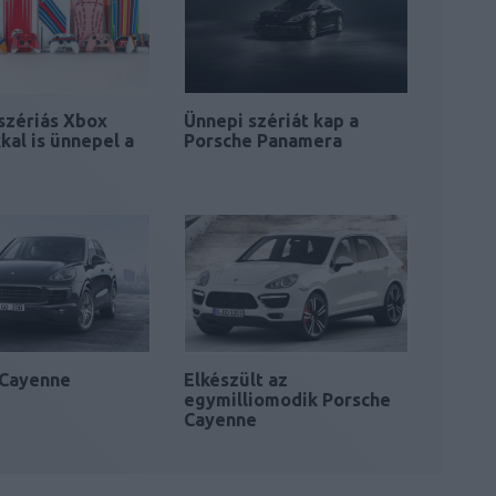
 szériás Xbox
Ünnepi szériát kap a
kal is ünnepel a
Porsche Panamera
 Cayenne
Elkészült az
m
egymilliomodik Porsche
Cayenne