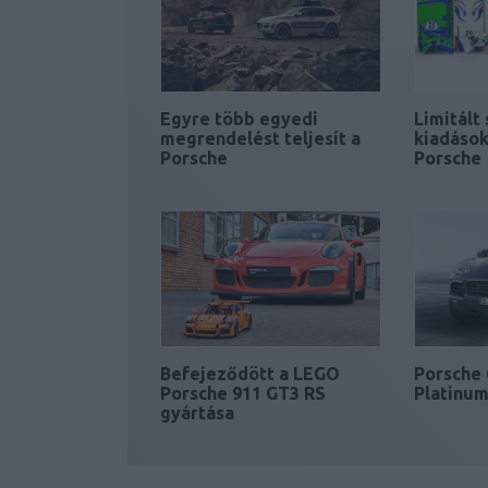
Egyre több egyedi
Limitált
megrendelést teljesít a
kiadások
Porsche
Porsche
Befejeződött a LEGO
Porsche
Porsche 911 GT3 RS
Platinu
gyártása