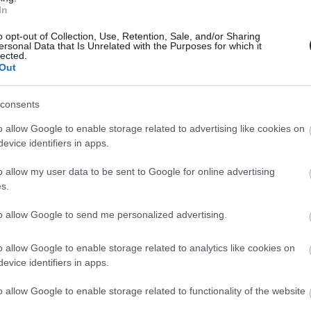
In
lönlegesség még, hogy a gép kezelőszervei és
esetében használtakkal, illetve a forgókarok eloxált
o opt-out of Collection, Use, Retention, Sale, and/or Sharing
ersonal Data that Is Unrelated with the Purposes for which it
lected.
Out
ak le a La Marzocco Linea Micra gép
azaz nagyjából kétmillió forintra tehető.
consents
o allow Google to enable storage related to advertising like cookies on
evice identifiers in apps.
o allow my user data to be sent to Google for online advertising
s.
to allow Google to send me personalized advertising.
o allow Google to enable storage related to analytics like cookies on
evice identifiers in apps.
o allow Google to enable storage related to functionality of the website