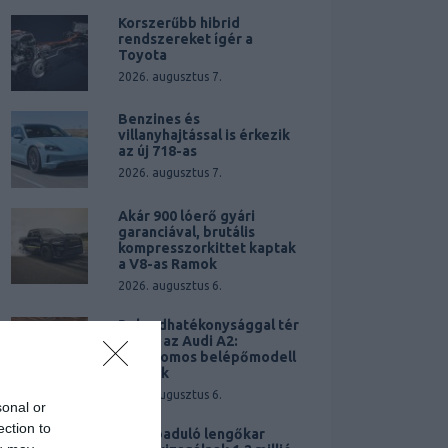
Korszerűbb hibrid
rendszereket ígér a
Toyota
2026. augusztus 7.
Benzines és
villanyhajtással is érkezik
az új 718-as
2026. augusztus 7.
Akár 900 lóerő gyári
garanciával, brutális
kompresszorkittet kaptak
a V8-as Ramok
2026. augusztus 6.
Rekordhatékonysággal tér
vissza az Audi A2:
Elektromos belépőmodell
érkezik
2026. augusztus 6.
sonal or
ection to
Elszabaduló lengőkar