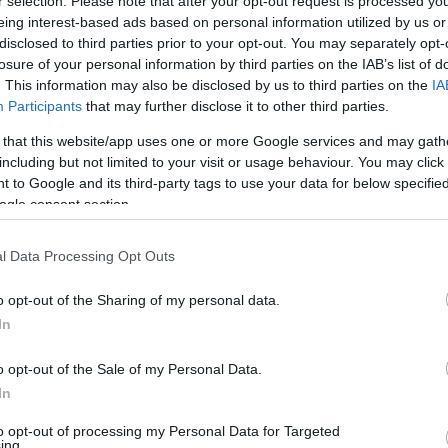
sként, csak most nem az autó iránti
r selection. Please note that after your opt-out request is processed y
eing interest-based ads based on personal information utilized by us or
nhetően. Itt a La Marzocco és a Porsche
disclosed to third parties prior to your opt-out. You may separately opt-
e, egy különleges kávéfőző.
losure of your personal information by third parties on the IAB’s list of
. This information may also be disclosed by us to third parties on the
IA
Participants
that may further disclose it to other third parties.
 rajongás, azóta igyekeznek más termékekkel
 Láttunk már érdekes együttműködéseket az
 that this website/app uses one or more Google services and may gath
éppen hangszóró-specialistákkal, de nem
including but not limited to your visit or usage behaviour. You may click 
 to Google and its third-party tags to use your data for below specifi
ról sem. Most egy neves kávéfőzőkkel foglalkozó
ogle consent section.
önleges szerkezetet.
an alakult cégnek, hiszen már a 20-as évektől
l Data Processing Opt Outs
szítőkkel. Tudják tehát, hogy a múlt előtt
 egy ikonikus sportkocsiról, nevezetesen a Porsche
o opt-out of the Sharing of my personal data.
In
hát azt a gépet, amit most megalkottak, hogy
o opt-out of the Sale of my Personal Data.
t a garázsban is. Maga a szerkezet dizájn
In
ldául szürkében (ami a Porsche múzeumban
to opt-out of processing my Personal Data for Targeted
nyosabb kivitelre vágyók megkaphatják a legendás
ing.