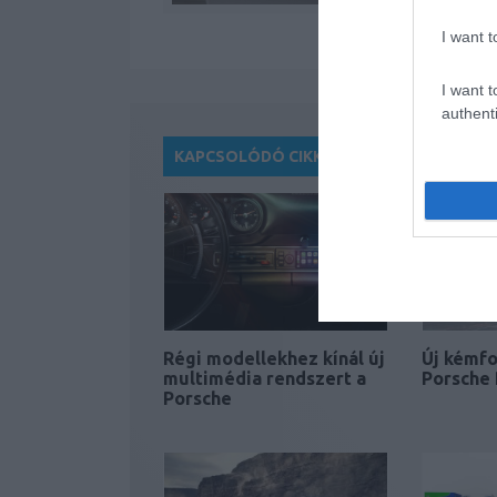
I want t
I want t
authenti
KAPCSOLÓDÓ CIKKEK
Régi modellekhez kínál új
Új kémfo
multimédia rendszert a
Porsche
Porsche