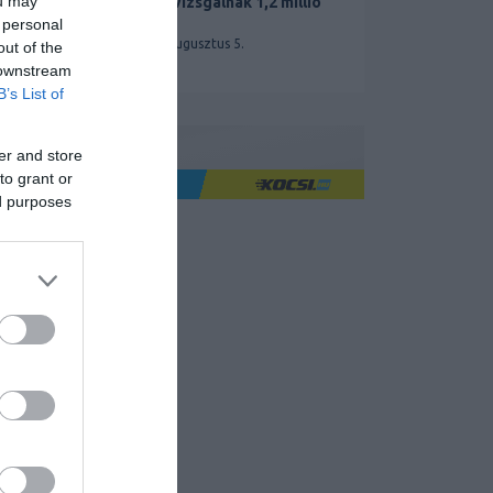
ou may
miatt vizsgálnak 1,2 millió
Teslát
 personal
2026. augusztus 5.
out of the
 downstream
B’s List of
er and store
to grant or
Ha jó élményre utazol
ed purposes