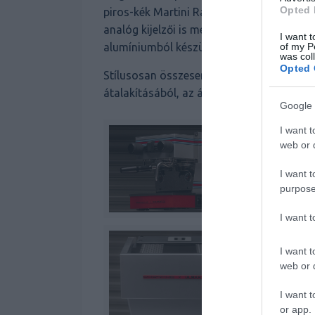
Opted 
piros-kék Martini Racing csíkozást is. Kü
analóg kijelzői is megegyeznek a Porsche 
I want t
of my P
alumíniumból készültek.
was col
Opted 
Stílusosan összesen 911 darabot gyártan
átalakításából, az ára pedig 4950 euróra, 
Google 
I want t
web or d
I want t
purpose
I want 
I want t
web or d
I want t
or app.