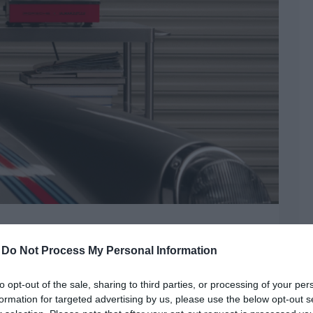
orral fogyasztod?
-
Do Not Process My Personal Information
ávéfőző
,
limitált széria
,
Porsche
to opt-out of the sale, sharing to third parties, or processing of your per
ről van szó, akkor azonnal felpörög a
formation for targeted advertising by us, please use the below opt-out s