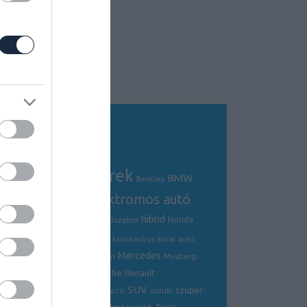
Tagfelhő
autós hírek
BMW
Audi
AMG
Bentley
electric
elektromos autó
crossover
hibrid
Ford
Ferrari
Fiat
genfi autószalon
Honda
hírek
hyundai
Kia
Jaguar
koronavírus
kínai autó
Mercedes
Lamborghini
mazda
McLaren
Mustang
Porsche
Nissan
Renault
opel
Peugeot
SUV
szuper-
ráncfelvarrás
skoda
sportkocsi
suzuki