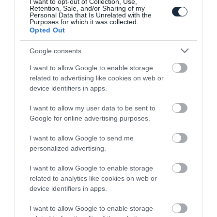
I want to opt-out of Collection, Use,
Retention, Sale, and/or Sharing of my
Personal Data that Is Unrelated with the
Purposes for which it was collected.
Opted Out
Google consents
I want to allow Google to enable storage
related to advertising like cookies on web or
Múltba repít az ID.Buzz a Porsche
device identifiers in apps.
segítségével
I want to allow my user data to be sent to
Google for online advertising purposes.
I want to allow Google to send me
personalized advertising.
I want to allow Google to enable storage
related to analytics like cookies on web or
Porsche kereskedés alkalmazottja csalt el
device identifiers in apps.
vagyonokat…
I want to allow Google to enable storage