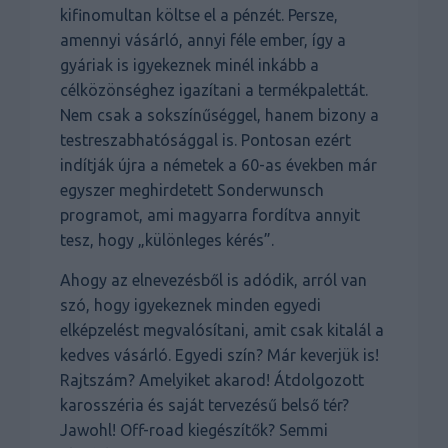
kifinomultan költse el a pénzét. Persze,
amennyi vásárló, annyi féle ember, így a
gyáriak is igyekeznek minél inkább a
célközönséghez igazítani a termékpalettát.
Nem csak a sokszínűséggel, hanem bizony a
testreszabhatósággal is. Pontosan ezért
indítják újra a németek a 60-as években már
egyszer meghirdetett Sonderwunsch
programot, ami magyarra fordítva annyit
tesz, hogy „különleges kérés”.
Ahogy az elnevezésből is adódik, arról van
szó, hogy igyekeznek minden egyedi
elképzelést megvalósítani, amit csak kitalál a
kedves vásárló. Egyedi szín? Már keverjük is!
Rajtszám? Amelyiket akarod! Átdolgozott
karosszéria és saját tervezésű belső tér?
Jawohl! Off-road kiegészítők? Semmi