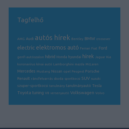
Tagfelhő
autós hírek
BMW
Audi
AMG
Bentley
crossover
electric
elektromos autó
Ford
Ferrari
Fiat
hírek
hibrid
hyundai
genfi autószalon
Honda
Kia
Jaguar
Lamborghini
koronavírus
kínai autó
mazda
McLaren
Mercedes
Porsche
Nissan
opel
Mustang
Peugeot
SUV
Renault
ráncfelvarrás
skoda
sportkocsi
suzuki
Tesla
szuper-sportkocsi
tanulmányautó
tanulmány
Volkswagen
Toyota
tuning
V8
Volvo
versenyautó