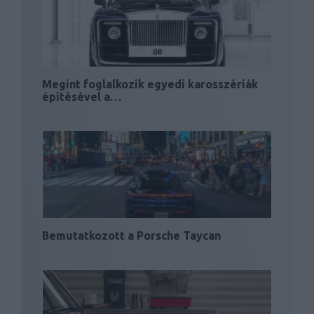
Megint foglalkozik egyedi karosszériák
építésével a…
Bemutatkozott a Porsche Taycan