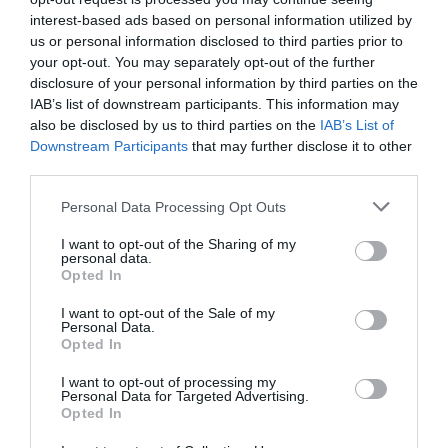
interest-based ads based on personal information utilized by
KAPCSOLÓDÓ CIKKEK
us or personal information disclosed to third parties prior to
your opt-out. You may separately opt-out of the further
disclosure of your personal information by third parties on the
IAB’s list of downstream participants. This information may
also be disclosed by us to third parties on the
IAB’s List of
Downstream Participants
that may further disclose it to other
third parties.
Please note that this website/app uses one or more Google
Personal Data Processing Opt Outs
Kávéfőző Porsche témára
services and may gather and store information including but
not limited to your visit or usage behaviour. You may click to
I want to opt-out of the Sharing of my
personal data.
grant or deny consent to Google and its third-party tags to
Opted In
use your data for below specified purposes in below Google
consent section.
I want to opt-out of the Sale of my
Personal Data.
Opted In
I want to opt-out of processing my
Personal Data for Targeted Advertising.
Opted In
Kiáll az automata váltó mellett a Porsche