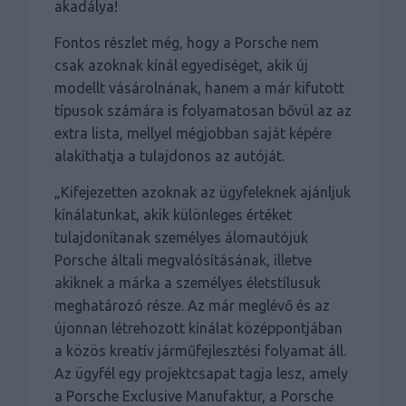
akadálya!
Fontos részlet még, hogy a Porsche nem
csak azoknak kínál egyediséget, akik új
modellt vásárolnának, hanem a már kifutott
típusok számára is folyamatosan bővül az az
extra lista, mellyel mégjobban saját képére
alakíthatja a tulajdonos az autóját.
„Kifejezetten azoknak az ügyfeleknek ajánljuk
kínálatunkat, akik különleges értéket
tulajdonítanak személyes álomautójuk
Porsche általi megvalósításának, illetve
akiknek a márka a személyes életstílusuk
meghatározó része. Az már meglévő és az
újonnan létrehozott kínálat középpontjában
a közös kreatív járműfejlesztési folyamat áll.
Az ügyfél egy projektcsapat tagja lesz, amely
a Porsche Exclusive Manufaktur, a Porsche