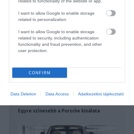
related to functionality of the website or app.
I want to allow Google to enable storage
related to personalization.
I want to allow Google to enable storage
related to security, including authentication
functionality and fraud prevention, and other
Sportkocsi és magángép egy mintára? Ezt
user protection.
célozza meg…
CONFIRM
Data Deletion
Data Access
Adatkezelési tájékoztató
Egyre színesebb a Porsche kínálata