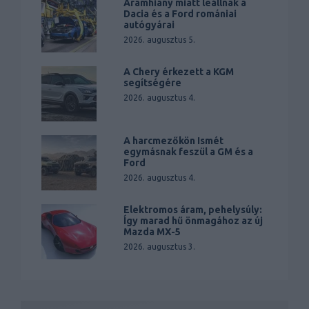
Áramhiány miatt leállnak a
Dacia és a Ford romániai
autógyárai
2026. augusztus 5.
A Chery érkezett a KGM
segítségére
2026. augusztus 4.
A harcmezőkön Ismét
egymásnak feszül a GM és a
Ford
2026. augusztus 4.
Elektromos áram, pehelysúly:
Így marad hű önmagához az új
Mazda MX-5
2026. augusztus 3.