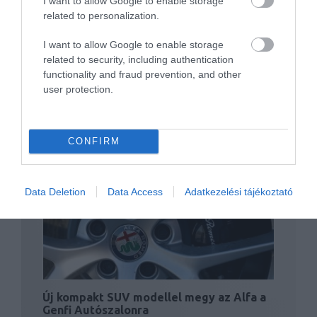
I want to allow Google to enable storage
Turbinás hibrid a Pininfarinától
related to personalization.
I want to allow Google to enable storage
related to security, including authentication
functionality and fraud prevention, and other
user protection.
CONFIRM
Múltidéző szupersportkocsit mutat be az
Alfa Romeo
Data Deletion
Data Access
Adatkezelési tájékoztató
Új kompakt SUV modellel megy az Alfa a
Genfi Autószalonra