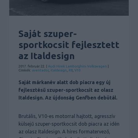
Saját szuper-
sportkocsit fejlesztett
az Italdesign
2017. február 22. |
Audi
Hírek
Lamborghini
Volkswagen
|
Címkék:
aventador
,
italdesign
,
R8
,
V10
Saját márkanév alatt dob piacra egy új
fejlesztésű szuper-sportkocsit az olasz
Italdesign. Az újdonság Genfben debütál.
Brutális, V10-es motorral hajtott, agresszív
külsejű szuper-sportkocsit dob piacra az idén
az olasz Italdesign. A híres formatervező,