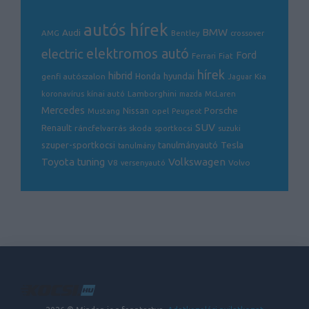
autós hírek
BMW
Audi
AMG
Bentley
crossover
electric
elektromos autó
Ford
Ferrari
Fiat
hírek
hibrid
hyundai
genfi autószalon
Honda
Kia
Jaguar
Lamborghini
koronavírus
kínai autó
mazda
McLaren
Mercedes
Porsche
Nissan
opel
Mustang
Peugeot
SUV
Renault
ráncfelvarrás
skoda
sportkocsi
suzuki
Tesla
szuper-sportkocsi
tanulmányautó
tanulmány
Volkswagen
Toyota
tuning
V8
Volvo
versenyautó