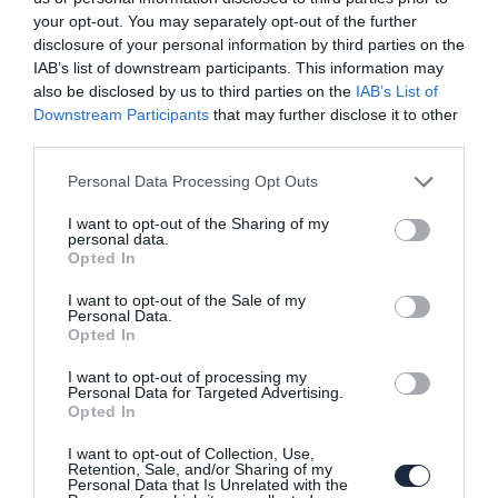
your opt-out. You may separately opt-out of the further
disclosure of your personal information by third parties on the
Látatlanban elkelt az Italdesign szuper-
IAB’s list of downstream participants. This information may
sportkocsija
also be disclosed by us to third parties on the
IAB’s List of
Downstream Participants
that may further disclose it to other
third parties.
Please note that this website/app uses one or more Google
Personal Data Processing Opt Outs
services and may gather and store information including but
not limited to your visit or usage behaviour. You may click to
I want to opt-out of the Sharing of my
personal data.
grant or deny consent to Google and its third-party tags to
Opted In
use your data for below specified purposes in below Google
consent section.
I want to opt-out of the Sale of my
Eladja a Volkswagen-csoport az
Personal Data.
Italdesign stúdiót
Opted In
I want to opt-out of processing my
Personal Data for Targeted Advertising.
Opted In
I want to opt-out of Collection, Use,
Retention, Sale, and/or Sharing of my
Personal Data that Is Unrelated with the