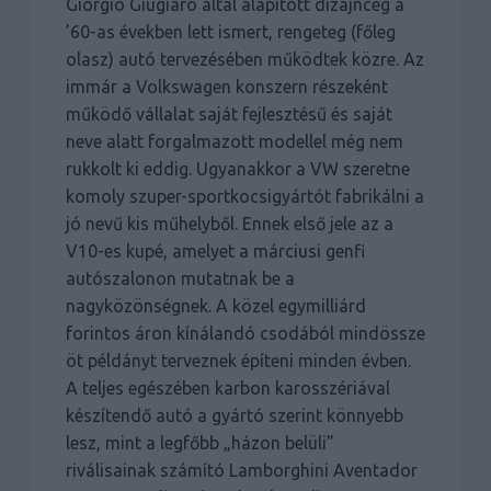
Giorgio Giugiaro által alapított dizájncég a
’60-as években lett ismert, rengeteg (főleg
olasz) autó tervezésében működtek közre. Az
immár a Volkswagen konszern részeként
működő vállalat saját fejlesztésű és saját
neve alatt forgalmazott modellel még nem
rukkolt ki eddig. Ugyanakkor a VW szeretne
komoly szuper-sportkocsigyártót fabrikálni a
jó nevű kis műhelyből. Ennek első jele az a
V10-es kupé, amelyet a márciusi genfi
autószalonon mutatnak be a
nagyközönségnek. A közel egymilliárd
forintos áron kínálandó csodából mindössze
öt példányt terveznek építeni minden évben.
A teljes egészében karbon karosszériával
készítendő autó a gyártó szerint könnyebb
lesz, mint a legfőbb „házon belüli”
riválisainak számító Lamborghini Aventador