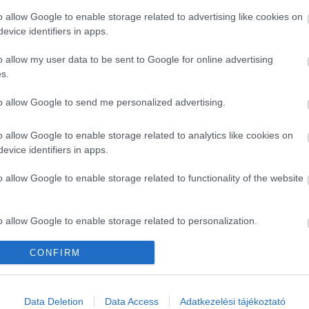
o allow Google to enable storage related to advertising like cookies on
evice identifiers in apps.
képek a Mazda új
Hamarosan bemutatkozik
o allow my user data to be sent to Google for online advertising
rjéről!
a Mazda CX-4
s.
to allow Google to send me personalized advertising.
o allow Google to enable storage related to analytics like cookies on
evice identifiers in apps.
o allow Google to enable storage related to functionality of the website
j Mazda 3-as!
Ilyen lesz a Mazda CX-8
o allow Google to enable storage related to personalization.
CONFIRM
o allow Google to enable storage related to security, including
cation functionality and fraud prevention, and other user protection.
Data Deletion
Data Access
Adatkezelési tájékoztató