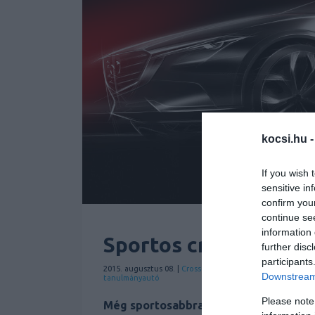
kocsi.hu 
If you wish 
sensitive in
confirm you
continue se
information 
Sportos crossovert 
further disc
participants
2015. augusztus 08. |
Crossover
Hírek
Mazda
Sport
| Címk
Downstream 
tanulmányautó
Please note
Még sportosabbra veszi a figurát a Ma