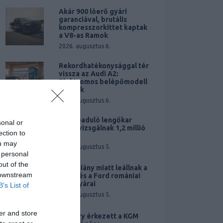
Akár 900 lóerő gyári
garanciával, brutális
kompresszorkittet kaptak
a V8-as Ramok
2026. augusztus 6.
Rekordhatékonysággal tér
vissza az Audi A2:
Elektromos belépőmodell
érkezik
2026. augusztus 6.
Elszabaduló lengőkar
sonal or
miatt vizsgálnak 1,2 millió
ection to
Teslát
ou may
2026. augusztus 5.
 personal
out of the
Áramhiány miatt leállnak a
 downstream
Dacia és a Ford romániai
autógyárai
B’s List of
2026. augusztus 5.
er and store
A Chery érkezett a KGM