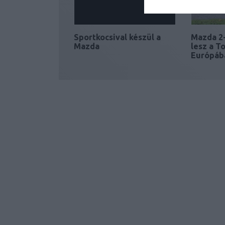
Sportkocsival készül a
Mazda 2-
Mazda
lesz a T
Európáb