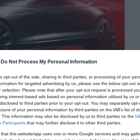
-
Do Not Process My Personal Information
to opt-out of the sale, sharing to third parties, or processing of your per
formation for targeted advertising by us, please use the below opt-out s
r selection. Please note that after your opt-out request is processed y
eing interest-based ads based on personal information utilized by us or
disclosed to third parties prior to your opt-out. You may separately opt-
készítene a Mazda
losure of your personal information by third parties on the IAB’s list of
. This information may also be disclosed by us to third parties on the
IA
ék:
autós hírek
,
crossover
,
hírek
,
koncepció
,
mazda
,
SUV
,
Participants
that may further disclose it to other third parties.
 that this website/app uses one or more Google services and may gath
zda, hiszen a jelenlegi szabadidő-terepjárói