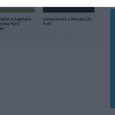
ként is kapható
Leleplezték a Mazda CX-
oyota Yaris
4-et
an