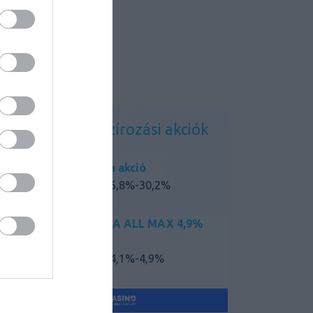
Kedvező finanszírozási akciók
Mazda akció
THM: 6,8%-30,2%
MAZDA ALL MAX 4,9%
akció
THM: 4,1%-4,9%