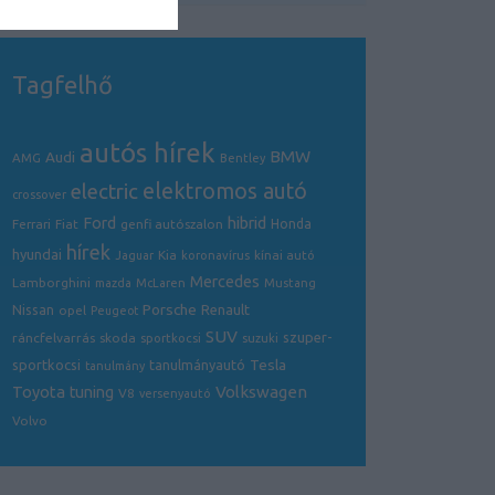
Tagfelhő
autós hírek
BMW
Audi
AMG
Bentley
electric
elektromos autó
crossover
hibrid
Ford
Ferrari
Fiat
genfi autószalon
Honda
hírek
hyundai
Kia
Jaguar
koronavírus
kínai autó
Mercedes
Lamborghini
mazda
McLaren
Mustang
Porsche
Nissan
Renault
opel
Peugeot
SUV
szuper-
ráncfelvarrás
skoda
sportkocsi
suzuki
Tesla
sportkocsi
tanulmányautó
tanulmány
Volkswagen
Toyota
tuning
V8
versenyautó
Volvo