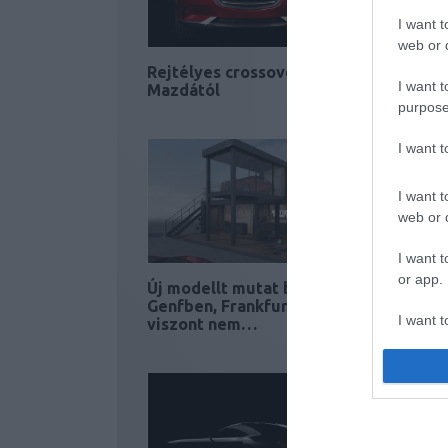
I want t
web or d
Rejtélyes crossover a
Az első 
I want t
Mazdától
crossove
purpose
I want 
I want t
web or d
I want t
or app.
Új modellt mutat be
Jön az ú
Genfben, Frankfurtba
I want t
viszont nem…
I want t
authenti