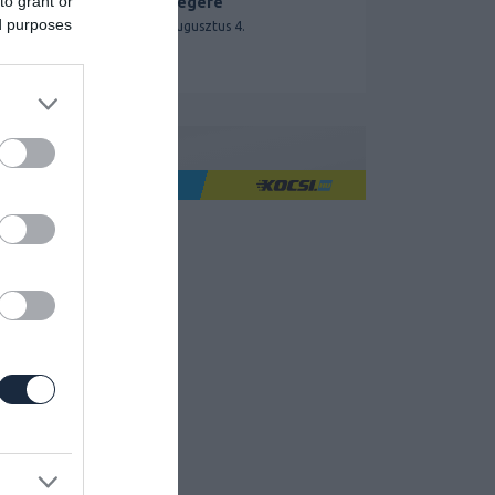
to grant or
segítségére
ed purposes
2026. augusztus 4.
Ha jó élményre utazol