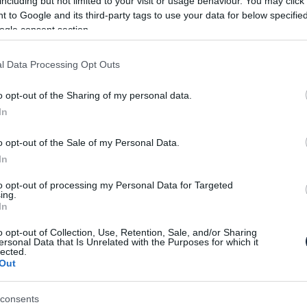
including but not limited to your visit or usage behaviour. You may click 
nyt állít ki a Frankfurti Autószalonon.
 to Google and its third-party tags to use your data for below specifi
ogle consent section.
az autóról, amelyet szeptemberben a Frankfurti
l Data Processing Opt Outs
resztelt tanulmány ugyanúgy a szabadidő-
 kapható CX-3 és CX-5, de azoknál sportosabb
o opt-out of the Sharing of my personal data.
an kupésan ívelt, mint a BMW X4 vagy a Mercedes-
In
, akkor a Mazda egy újabb divatos crossover
o opt-out of the Sale of my Personal Data.
In
to opt-out of processing my Personal Data for Targeted
ing.
In
o opt-out of Collection, Use, Retention, Sale, and/or Sharing
ersonal Data that Is Unrelated with the Purposes for which it
lected.
Out
consents