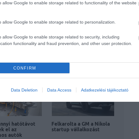
o allow Google to enable storage related to functionality of the website
o allow Google to enable storage related to personalization.
o allow Google to enable storage related to security, including
cation functionality and fraud prevention, and other user protection.
CONFIRM
Data Deletion
Data Access
Adatkezelési tájékoztató
nnyi hatótávot
Felkarolta a GM a Nikola
k el az
startup vállalkozást
mos autók