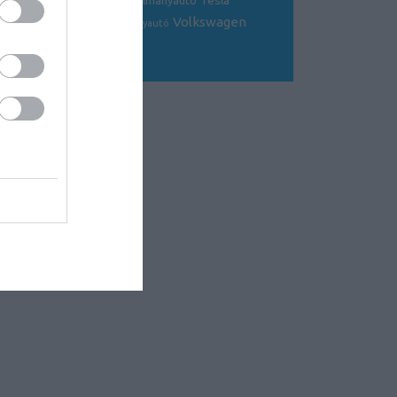
Tesla
sportkocsi
tanulmányautó
tanulmány
Volkswagen
Toyota
tuning
V8
versenyautó
Volvo