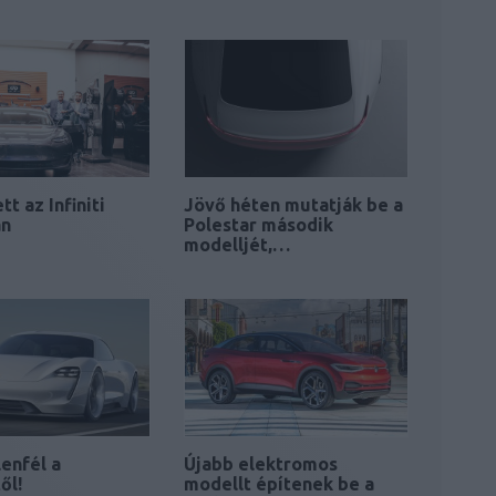
tt az Infiniti
Jövő héten mutatják be a
an
Polestar második
modelljét,…
lenfél a
Újabb elektromos
ől!
modellt építenek be a