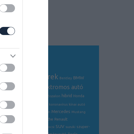
Tagfelhő
autós hírek
BMW
Audi
AMG
Bentley
electric
elektromos autó
crossover
hibrid
Ford
Ferrari
Fiat
genfi autószalon
Honda
hírek
hyundai
Kia
Jaguar
koronavírus
kínai autó
Mercedes
Lamborghini
mazda
McLaren
Mustang
Porsche
Nissan
Renault
opel
Peugeot
SUV
szuper-
ráncfelvarrás
skoda
sportkocsi
suzuki