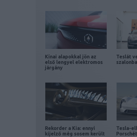
Kínai alapokkal jön az
Teslát ve
első lengyel elektromos
szalonb
járgány
Rekorder a Kia: ennyi
Tesla-el
kijelző még sosem került
Porschét