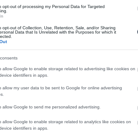
s szériára jellemző.
to opt-out of processing my Personal Data for Targeted
ing.
mertek, ám a cég alapítója, Arkadiusz Kaminski
In
 többféle hajtáslánccal kerül majd forgalomba (még
o opt-out of Collection, Use, Retention, Sale, and/or Sharing
rmékük, ami szerinte inkább egy négyajtós
ersonal Data that Is Unrelated with the Purposes for which it
 szedán.
lected.
Out
még mit csiszolgatni rajta. Főleg, hogy a cég által
igazi autót, hanem csak egy kicsinyített modellt
consents
leg egyelőre nem igazán beszélhetünk jelenleg.
o allow Google to enable storage related to advertising like cookies on
evice identifiers in apps.
o allow my user data to be sent to Google for online advertising
s.
to allow Google to send me personalized advertising.
o allow Google to enable storage related to analytics like cookies on
evice identifiers in apps.