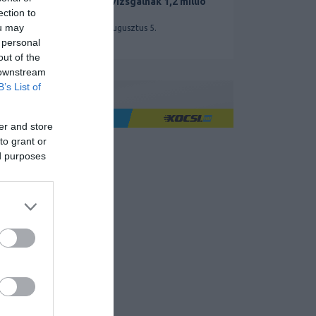
miatt vizsgálnak 1,2 millió
Teslát
ection to
ou may
2026. augusztus 5.
 personal
out of the
 downstream
B’s List of
Ha jó élményre utazol
er and store
to grant or
ed purposes