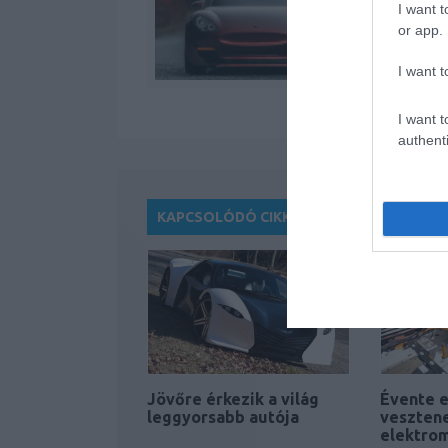
I want t
or app.
I want t
I want t
authenti
KAPCSOLÓDÓ CIKKEK
Jövőre érkezik a világ
Évente e
leggyorsabb autója
vesztene
elektro