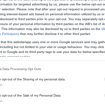
ócska kanadai startup cég, mely egy érdekes
formation for targeted advertising by us, please use the below opt-out s
entette be. Egy drasztikus mértékben
r selection. Please note that after your opt-out request is processed y
lgoznak a srácok.
eing interest-based ads based on personal information utilized by us or
disclosed to third parties prior to your opt-out. You may separately opt-
losure of your personal information by third parties on the IAB’s list of
irányba az autóipar, úgy bukkannak fel sorra a
. This information may also be disclosed by us to third parties on the
IA
Participants
that may further disclose it to other third parties.
erencsét próbáljanak egy-egy vakmerő ötlettel. Ilyen
 aki most egy nem kimondottan szép, ám annál
 that this website/app uses one or more Google services and may gath
including but not limited to your visit or usage behaviour. You may click 
 to Google and its third-party tags to use your data for below specifi
 nem túl esztétikus arányokkal rendelkező Tesla
ogle consent section.
anadai út- és hóviszonyokra gondolva van egy kis
gyáriak elmondása szerint ugyanis a járgány
l Data Processing Opt Outs
gnövelhető (ezzel 29 centiméterre növelve azt)
erep, illetve a nagy hó sem lehet akadály számára.
o opt-out of the Sharing of my personal data.
In
 furcsa arányai mellett sem. A Maple Majestic a
ami miatt a tengelytávot 3,1 méterre tolták ki, ezzel
o opt-out of the Sale of my Personal Data.
a. Ez a tengelytáv nagyobb, mint amit az 5-ös BMW
In