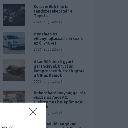
Korszerűbb hibrid
rendszereket ígér a
Toyota
2026. augusztus 7.
Benzines és
villanyhajtással is érkezik
az új 718-as
2026. augusztus 7.
Akár 900 lóerő gyári
garanciával, brutális
kompresszorkittet kaptak
a V8-as Ramok
2026. augusztus 6.
Rekordhatékonysággal tér
vissza az Audi A2:
Elektromos belépőmodell
érkezik
2026. augusztus 6.
Elszabaduló lengőkar
sonal or