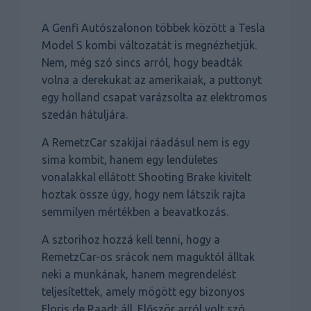
A Genfi Autószalonon többek között a Tesla
Model S kombi változatát is megnézhetjük.
Nem, még szó sincs arról, hogy beadták
volna a derekukat az amerikaiak, a puttonyt
egy holland csapat varázsolta az elektromos
szedán hátuljára.
A RemetzCar szakijai ráadásul nem is egy
sima kombit, hanem egy lendületes
vonalakkal ellátott Shooting Brake kivitelt
hoztak össze úgy, hogy nem látszik rajta
semmilyen mértékben a beavatkozás.
A sztorihoz hozzá kell tenni, hogy a
RemetzCar-os srácok nem maguktól álltak
neki a munkának, hanem megrendelést
teljesítettek, amely mögött egy bizonyos
Floris de Raadt áll. Először arról volt szó,