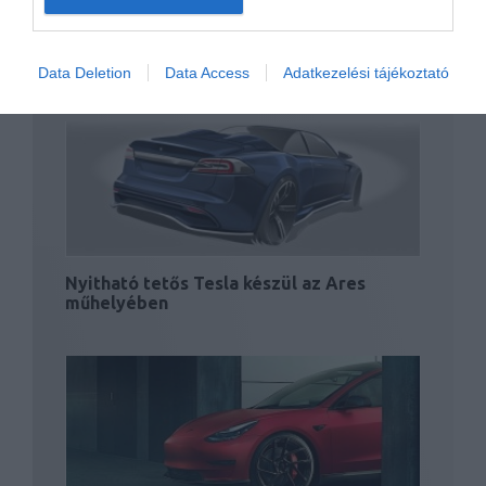
Tesla szalon nyílik Budapesten
Data Deletion
Data Access
Adatkezelési tájékoztató
Nyitható tetős Tesla készül az Ares
műhelyében