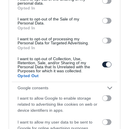
personal data.
grant or deny consent to Google and its third-party tags to
Opted In
use your data for below specified purposes in below Google
consent section.
I want to opt-out of the Sale of my
Personal Data.
Opted In
Ismét veszteséges a Tesla
I want to opt-out of processing my
Personal Data for Targeted Advertising.
Opted In
I want to opt-out of Collection, Use,
Retention, Sale, and/or Sharing of my
Personal Data that Is Unrelated with the
Purposes for which it was collected.
Opted Out
Google consents
Teslát vett az Infiniti szalonban
I want to allow Google to enable storage
related to advertising like cookies on web or
device identifiers in apps.
I want to allow my user data to be sent to
Google for online advertising purposes.