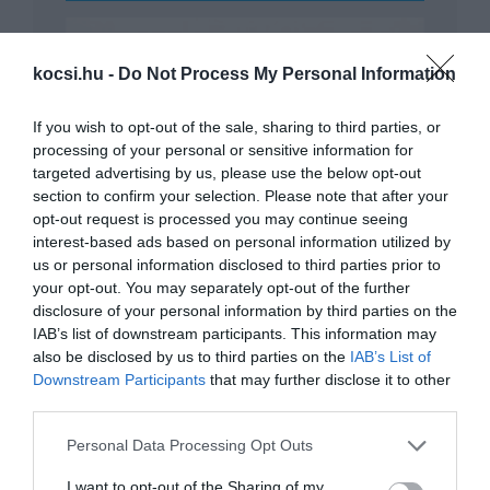
kocsi.hu -
Do Not Process My Personal Information
If you wish to opt-out of the sale, sharing to third parties, or
processing of your personal or sensitive information for
targeted advertising by us, please use the below opt-out
Tesla negyedmillió euróért? Már ilyen is
section to confirm your selection. Please note that after your
van!
opt-out request is processed you may continue seeing
interest-based ads based on personal information utilized by
us or personal information disclosed to third parties prior to
your opt-out. You may separately opt-out of the further
disclosure of your personal information by third parties on the
IAB’s list of downstream participants. This information may
also be disclosed by us to third parties on the
IAB’s List of
Downstream Participants
that may further disclose it to other
third parties.
Tesla-teherautó: halasztják a bemutatást
Please note that this website/app uses one or more Google
Personal Data Processing Opt Outs
services and may gather and store information including but
not limited to your visit or usage behaviour. You may click to
I want to opt-out of the Sharing of my