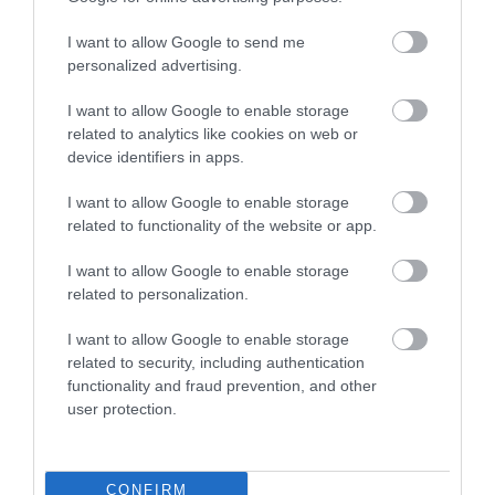
I want to allow Google to send me
personalized advertising.
Növeli a Tesla Model 3 teljesítményét is
az új frissítés
I want to allow Google to enable storage
related to analytics like cookies on web or
device identifiers in apps.
I want to allow Google to enable storage
related to functionality of the website or app.
I want to allow Google to enable storage
related to personalization.
Tovább növekedett a Tesla Model S és a
I want to allow Google to enable storage
Model X hatótávja
related to security, including authentication
functionality and fraud prevention, and other
user protection.
CONFIRM