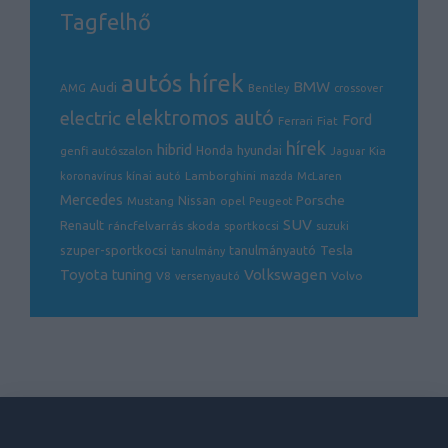
Tagfelhő
autós hírek
BMW
Audi
AMG
Bentley
crossover
electric
elektromos autó
Ford
Ferrari
Fiat
hírek
hibrid
hyundai
genfi autószalon
Honda
Kia
Jaguar
Lamborghini
koronavírus
kínai autó
mazda
McLaren
Mercedes
Porsche
Nissan
opel
Mustang
Peugeot
SUV
Renault
ráncfelvarrás
skoda
sportkocsi
suzuki
Tesla
szuper-sportkocsi
tanulmányautó
tanulmány
Volkswagen
Toyota
tuning
V8
Volvo
versenyautó