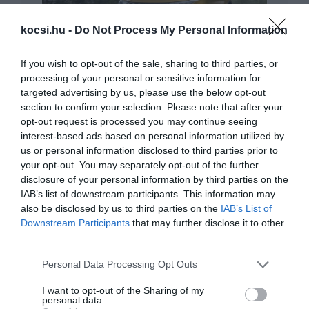
kocsi.hu -
Do Not Process My Personal Information
Erős visszaesés után mászik vissza a
If you wish to opt-out of the sale, sharing to third parties, or
hazai piac…
processing of your personal or sensitive information for
targeted advertising by us, please use the below opt-out
section to confirm your selection. Please note that after your
opt-out request is processed you may continue seeing
interest-based ads based on personal information utilized by
us or personal information disclosed to third parties prior to
your opt-out. You may separately opt-out of the further
disclosure of your personal information by third parties on the
IAB’s list of downstream participants. This information may
also be disclosed by us to third parties on the
IAB’s List of
Ötödször is a Suzuki adta el a legtöbb
Downstream Participants
that may further disclose it to other
személyautót…
third parties.
Please note that this website/app uses one or more Google
Personal Data Processing Opt Outs
services and may gather and store information including but
not limited to your visit or usage behaviour. You may click to
I want to opt-out of the Sharing of my
personal data.
grant or deny consent to Google and its third-party tags to