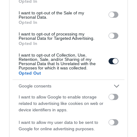
Opted In
use your data for below specified purposes in below Google
consent section.
I want to opt-out of the Sale of my
Personal Data.
Opted In
Sokat bukott a Suzuki az első
negyedévben, de már…
I want to opt-out of processing my
Personal Data for Targeted Advertising.
Opted In
I want to opt-out of Collection, Use,
Retention, Sale, and/or Sharing of my
Personal Data that Is Unrelated with the
Purposes for which it was collected.
Opted Out
Google consents
Továbbra is tarol a Suzuki
I want to allow Google to enable storage
related to advertising like cookies on web or
device identifiers in apps.
I want to allow my user data to be sent to
Google for online advertising purposes.