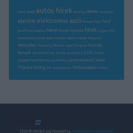
autós hírek
BMW
Audi
AMG
Bentley
crossover
electric
elektromos autó
Ford
Ferrari
Fiat
hírek
hibrid
hyundai
genfi autószalon
Honda
Kia
Jaguar
Lamborghini
koronavírus
kínai autó
mazda
McLaren
Mercedes
Porsche
Nissan
opel
Mustang
Peugeot
SUV
Renault
ráncfelvarrás
skoda
sportkocsi
suzuki
Tesla
szuper-sportkocsi
tanulmányautó
tanulmány
Volkswagen
Toyota
tuning
V8
Volvo
versenyautó
2026 © Minden jog fenntartva.
Adatkezelési nyilatkozat