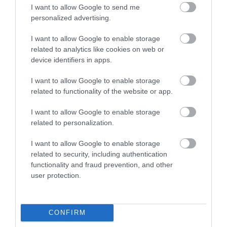
I want to allow Google to send me
personalized advertising.
A Suzukié volt a tavalyi év, rekord
bevétellel…
I want to allow Google to enable storage
related to analytics like cookies on web or
device identifiers in apps.
I want to allow Google to enable storage
related to functionality of the website or app.
I want to allow Google to enable storage
related to personalization.
Megvan a Suzuki palettába ágyazott
Toyota Corolla…
I want to allow Google to enable storage
related to security, including authentication
functionality and fraud prevention, and other
user protection.
CONFIRM