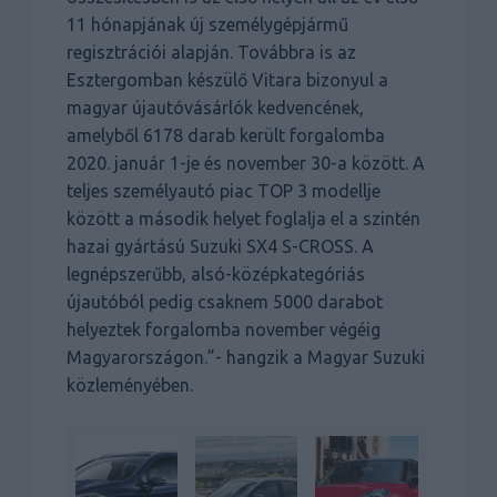
11 hónapjának új személygépjármű
regisztrációi alapján. Továbbra is az
Esztergomban készülő Vitara bizonyul a
magyar újautóvásárlók kedvencének,
amelyből 6178 darab került forgalomba
2020. január 1-je és november 30-a között. A
teljes személyautó piac TOP 3 modellje
között a második helyet foglalja el a szintén
hazai gyártású Suzuki SX4 S-CROSS. A
legnépszerűbb, alsó-középkategóriás
újautóból pedig csaknem 5000 darabot
helyeztek forgalomba november végéig
Magyarországon.”- hangzik a Magyar Suzuki
közleményében.