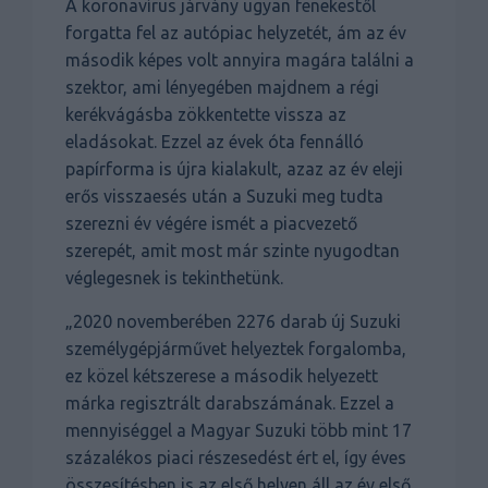
A koronavírus járvány ugyan fenekestől
forgatta fel az autópiac helyzetét, ám az év
második képes volt annyira magára találni a
szektor, ami lényegében majdnem a régi
kerékvágásba zökkentette vissza az
eladásokat. Ezzel az évek óta fennálló
papírforma is újra kialakult, azaz az év eleji
erős visszaesés után a Suzuki meg tudta
szerezni év végére ismét a piacvezető
szerepét, amit most már szinte nyugodtan
véglegesnek is tekinthetünk.
„2020 novemberében 2276 darab új Suzuki
személygépjárművet helyeztek forgalomba,
ez közel kétszerese a második helyezett
márka regisztrált darabszámának. Ezzel a
mennyiséggel a Magyar Suzuki több mint 17
százalékos piaci részesedést ért el, így éves
összesítésben is az első helyen áll az év első