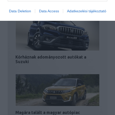
Leállt a Mercedes és a Suzuki is
Data Deletion
Data Access
Adatkezelési tájékoztató
Kórháznak adományozott autókat a
Suzuki
Magára talált a magyar autópiac