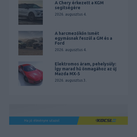
A Chery érkezett a KGM
segítségére
2026. augusztus 4.
A harcmezőkön Ismét
egymásnak feszül a GM és a
Ford
2026. augusztus 4.
Elektromos áram, pehelysúly:
Így marad hű önmagához az új
Mazda MX-5
2026. augusztus 3.
Ha jó élményre utazol