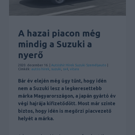
A hazai piacon még
mindig a Suzuki a
nyerő
2020. december 16. |
Autóshír
Hírek
Suzuki
Személyauto
|
Címkék:
autós hírek
,
suzuki
,
sx4
,
vitara
Bár év elején még úgy tűnt, hogy idén
nem a Suzuki lesz a legkeresettebb
márka Magyarországon, a japán gyártó év
végi hajrája kifizetődött. Most már szinte
biztos, hogy idén is megőrzi piacvezető
helyét a márka.