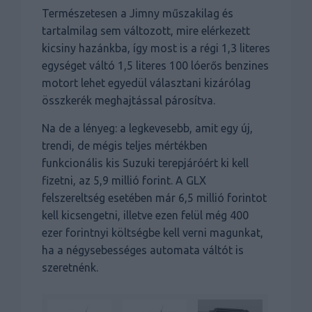
Természetesen a Jimny műszakilag és
tartalmilag sem változott, mire elérkezett
kicsiny hazánkba, így most is a régi 1,3 literes
egységet váltó 1,5 literes 100 lóerős benzines
motort lehet egyedül választani kizárólag
összkerék meghajtással párosítva.
Na de a lényeg: a legkevesebb, amit egy új,
trendi, de mégis teljes mértékben
funkcionális kis Suzuki terepjáróért ki kell
fizetni, az 5,9 millió forint. A GLX
felszereltség esetében már 6,5 millió forintot
kell kicsengetni, illetve ezen felül még 400
ezer forintnyi költségbe kell verni magunkat,
ha a négysebességes automata váltót is
szeretnénk.