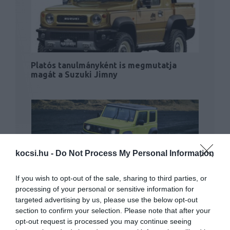
Platós tanulmányként is megmutatja
magát a Suzuki Jimny
kocsi.hu -
Do Not Process My Personal Information
A Suzuki Jimny is az emissziós normák
If you wish to opt-out of the sale, sharing to third parties, or
áldozatai…
processing of your personal or sensitive information for
targeted advertising by us, please use the below opt-out
section to confirm your selection. Please note that after your
opt-out request is processed you may continue seeing