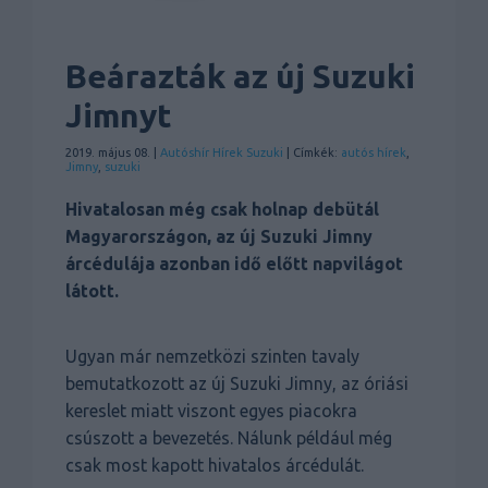
Beárazták az új Suzuki
Jimnyt
2019. május 08. |
Autóshír
Hírek
Suzuki
| Címkék:
autós hírek
,
Jimny
,
suzuki
Hivatalosan még csak holnap debütál
Magyarországon, az új Suzuki Jimny
árcédulája azonban idő előtt napvilágot
látott.
Ugyan már nemzetközi szinten tavaly
bemutatkozott az új Suzuki Jimny, az óriási
kereslet miatt viszont egyes piacokra
csúszott a bevezetés. Nálunk például még
csak most kapott hivatalos árcédulát.