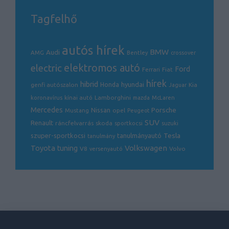
Tagfelhő
autós hírek
BMW
Audi
AMG
Bentley
crossover
electric
elektromos autó
Ford
Ferrari
Fiat
hírek
hibrid
hyundai
genfi autószalon
Honda
Kia
Jaguar
Lamborghini
koronavírus
kínai autó
mazda
McLaren
Mercedes
Porsche
Nissan
opel
Mustang
Peugeot
SUV
Renault
ráncfelvarrás
skoda
sportkocsi
suzuki
Tesla
szuper-sportkocsi
tanulmányautó
tanulmány
Volkswagen
Toyota
tuning
V8
Volvo
versenyautó