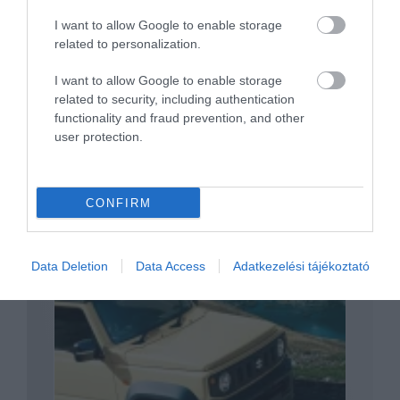
I want to allow Google to enable storage
A Suzuki Jimny esetében egyelőre nem
related to personalization.
jöhet szóba a…
I want to allow Google to enable storage
related to security, including authentication
functionality and fraud prevention, and other
user protection.
CONFIRM
Visszatér a Suzuki Jimny, de van egy kis
csavar a dologban
Data Deletion
Data Access
Adatkezelési tájékoztató