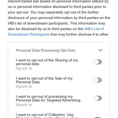
interest-based ads based on personal information utilized by
us or personal information disclosed to third parties prior to
your opt-out. You may separately opt-out of the further
disclosure of your personal information by third parties on the
IAB’s list of downstream participants. This information may
also be disclosed by us to third parties on the
IAB’s List of
Ilyen lesz az új Suzuki Jimny!
Downstream Participants
that may further disclose it to other
third parties.
Please note that this website/app uses one or more Google
Personal Data Processing Opt Outs
services and may gather and store information including but
not limited to your visit or usage behaviour. You may click to
I want to opt-out of the Sharing of my
personal data.
grant or deny consent to Google and its third-party tags to
Opted In
use your data for below specified purposes in below Google
consent section.
I want to opt-out of the Sale of my
Törpe G-osztályt varázsolt a Suzuki
Personal Data.
Jimny-ből a Liberty Walk
Opted In
I want to opt-out of processing my
Personal Data for Targeted Advertising.
Opted In
I want to opt-out of Collection, Use,