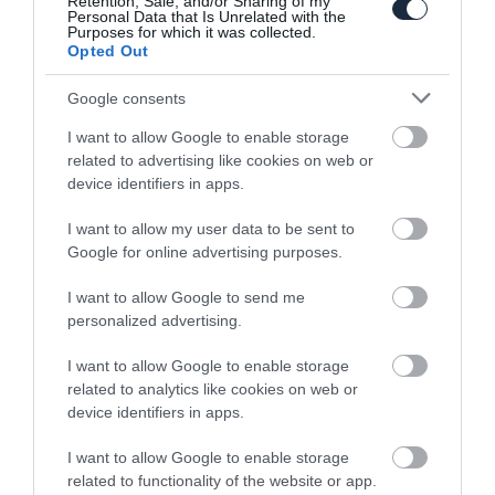
Retention, Sale, and/or Sharing of my
Personal Data that Is Unrelated with the
Purposes for which it was collected.
Opted Out
Limitált szériát kap a Suzuki Jimny
Google consents
I want to allow Google to enable storage
related to advertising like cookies on web or
device identifiers in apps.
I want to allow my user data to be sent to
Google for online advertising purposes.
I want to allow Google to send me
Felfrissül a Suzuki Jimny, aminek
personalized advertising.
köszönhetően régi…
I want to allow Google to enable storage
related to analytics like cookies on web or
device identifiers in apps.
I want to allow Google to enable storage
related to functionality of the website or app.