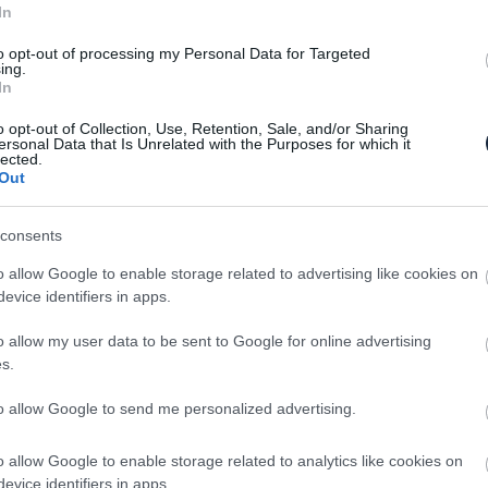
In
llító Yasa viszont már többet tudott mondani a
n felkeresésére. A szakik ugyanis elárulták, hogy a
to opt-out of processing my Personal Data for Targeted
ing.
tlen darabja csupán 24 kilogrammot nyom és akár
In
gy a három darabos rendszer 1400 lóerő körül is
o opt-out of Collection, Use, Retention, Sale, and/or Sharing
ersonal Data that Is Unrelated with the Purposes for which it
lected.
j platformjára épül fel, mely AMG.EV néven
Out
 vezető formatervezője ráadásul azt is hozzátette,
k a kezdet, a komoly mértékben variálható alapokat
consents
is használhatja majd, azaz komoly elektromos
o allow Google to enable storage related to advertising like cookies on
evice identifiers in apps.
o allow my user data to be sent to Google for online advertising
s.
to allow Google to send me personalized advertising.
o allow Google to enable storage related to analytics like cookies on
evice identifiers in apps.