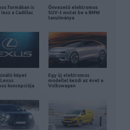
os formában is
Önvezető elektromos
 lesz a Cadillac
SUV-t mutat be a BMW
e
tanulmánya
sináló képet
Egy új elektromos
 Lexus
modellel kezdi az évet a
os koncepciója
Volkswagen