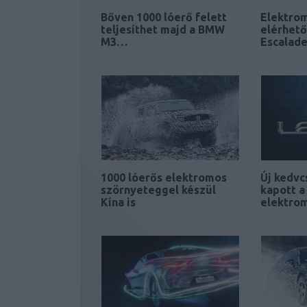
Bőven 1000 lóerő felett
Elektrom
teljesíthet majd a BMW
elérhető
M3…
Escalad
1000 lóerős elektromos
Új kedvc
szörnyeteggel készül
kapott a
Kína is
elektrom