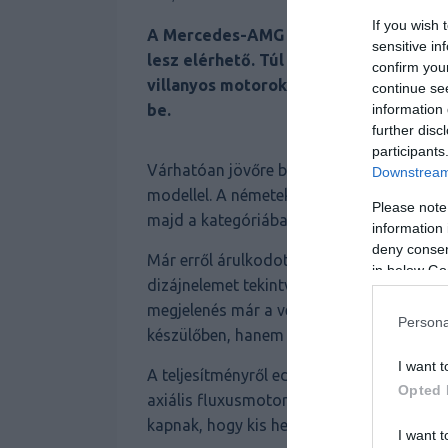
If you wish 
A Mercedes-AMG egy új elektromos mod
sensitive in
lesz elérhető. Túl sok technikai infor
confirm you
villanyos motorokat szállító cég igen
continue se
be.
information 
further disc
participants
Várhatóan jövőre bővül a Mercedes-AMG p
Downstream 
modellel. A németek villanyos szedánja te
Please note
majd a kategóriában, hanem inkább egyből
information 
deny consent
Már erről árulkodott a tavaly bemutatott
in below Go
dizájnelemet tekintve változhat még a pre
megjelenés már a végleges változat sajá
Persona
készülőben, hanem az AMG elektromosa in
I want t
A teljesítményről eddig nem beszéltek a g
Opted 
axiális fluxusmotort használnak majd a h
kapnak, hogy kis helyen is elférjenek, illet
I want t