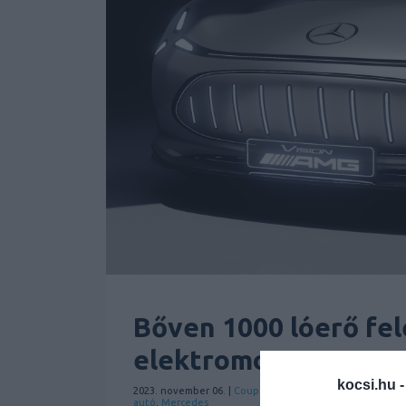
Bőven 1000 lóerő fel
elektromos AMG sze
kocsi.hu 
2023. november 06. |
Coupe
Elektromos
Hírek
Mercedes-
autó
,
Mercedes