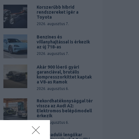
Korszerűbb hibrid
rendszereket ígér a
Toyota
2026. augusztus 7.
Benzines és
villanyhajtással is érkezik
az új 718-as
2026. augusztus 7.
Akár 900 lóerő gyári
garanciával, brutális
kompresszorkittet kaptak
a V8-as Ramok
2026. augusztus 6.
Rekordhatékonysággal tér
vissza az Audi A2:
Elektromos belépőmodell
érkezik
2026. augusztus 6.
Elszabaduló lengőkar