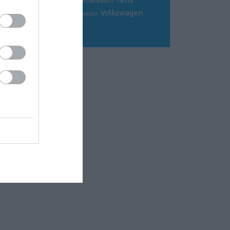
Tesla
sportkocsi
tanulmányautó
tanulmány
Volkswagen
Toyota
tuning
V8
versenyautó
Volvo