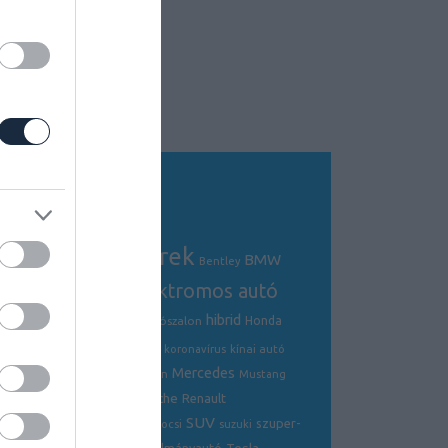
Tagfelhő
autós hírek
BMW
Audi
AMG
Bentley
electric
elektromos autó
crossover
hibrid
Ford
Ferrari
Fiat
genfi autószalon
Honda
hírek
hyundai
Kia
Jaguar
koronavírus
kínai autó
Mercedes
Lamborghini
mazda
McLaren
Mustang
Porsche
Nissan
Renault
opel
Peugeot
SUV
szuper-
ráncfelvarrás
skoda
sportkocsi
suzuki