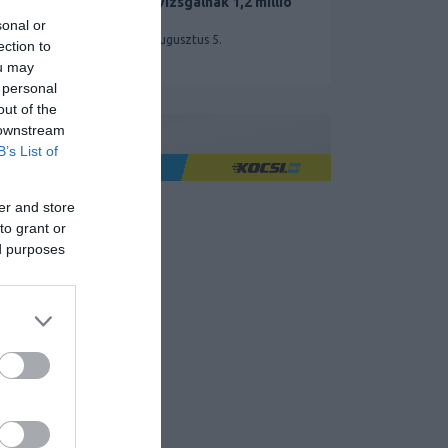
miatt vizsgálnak 1,2 millió
Teslát
sonal or
2026. augusztus 5.
ection to
ou may
 personal
out of the
 downstream
B’s List of
Ha jó élményre utazol
er and store
to grant or
ed purposes