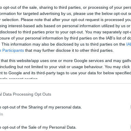
to opt-out of the sale, sharing to third parties, or processing of your per
ellen dolgozik, mely négyajtós kivitelben
formation for targeted advertising by us, please use the below opt-out s
máció eddig nem látott még napvilágot, de a
r selection. Please note that after your opt-out request is processed y
csak komoly teljesítmény lehetőségét lengette
eing interest-based ads based on personal information utilized by us or
disclosed to third parties prior to your opt-out. You may separately opt-
losure of your personal information by third parties on the IAB’s list of
. This information may also be disclosed by us to third parties on the
IA
alettája, ráadásul egy elektromos, négyajtós
Participants
that may further disclose it to other third parties.
rmészetesen közel sem a belépő szintet képviseli
 that this website/app uses one or more Google services and may gath
 annak a legtetejét célozza meg.
including but not limited to your visit or usage behaviour. You may click 
 to Google and its third-party tags to use your data for below specifi
 Vision AMG tanulmány is, mely néhány kisebb
ogle consent section.
mierig, de a gyártó szerint a méretek és az alap
tja. Tehát nem egy megszokott szedán van
l Data Processing Opt Outs
kább egy lapos négyajtós sportkocsi lesz.
o opt-out of the Sharing of my personal data.
yáriak, csupán azt árulták el, hogy három darab
In
ajtáshoz, az akkumulátorok pedig lapos kialakítást
ve lent tartsák a kocsi súlypontját.
o opt-out of the Sale of my Personal Data.