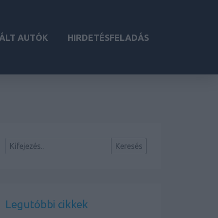
ÁLT AUTÓK
HIRDETÉSFELADÁS
Legutóbbi cikkek