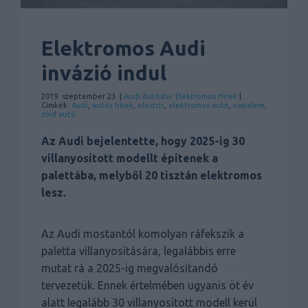
Elektromos Audi
invázió indul
2019. szeptember 23. |
Audi
Autóshír
Elektromos
Hírek
|
Címkék:
Audi
,
autós hírek
,
electric
,
elektromos autó
,
napelem
,
zöld autó
Az Audi bejelentette, hogy 2025-ig 30
villanyosított modellt építenek a
palettába, melyből 20 tisztán elektromos
lesz.
Az Audi mostantól komolyan ráfekszik a
paletta villanyosítására, legalábbis erre
mutat rá a 2025-ig megvalósítandó
tervezetük. Ennek értelmében ugyanis öt év
alatt legalább 30 villanyosított modell kerül