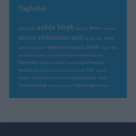
Tagfelhő
autós hírek
BMW
Audi
AMG
Bentley
crossover
electric
elektromos autó
Ford
Ferrari
Fiat
hírek
hibrid
hyundai
genfi autószalon
Honda
Kia
Jaguar
Lamborghini
koronavírus
kínai autó
mazda
McLaren
Mercedes
Porsche
Nissan
opel
Mustang
Peugeot
SUV
Renault
ráncfelvarrás
skoda
sportkocsi
suzuki
Tesla
szuper-sportkocsi
tanulmányautó
tanulmány
Volkswagen
Toyota
tuning
V8
Volvo
versenyautó