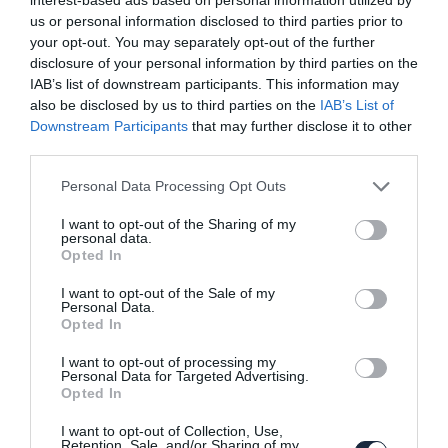
us or personal information disclosed to third parties prior to
your opt-out. You may separately opt-out of the further
disclosure of your personal information by third parties on the
IAB’s list of downstream participants. This information may
also be disclosed by us to third parties on the
IAB’s List of
Downstream Participants
that may further disclose it to other
third parties.
Elektromos téren erősítene az Audi
Please note that this website/app uses one or more Google
Personal Data Processing Opt Outs
services and may gather and store information including but
not limited to your visit or usage behaviour. You may click to
I want to opt-out of the Sharing of my
personal data.
grant or deny consent to Google and its third-party tags to
Opted In
use your data for below specified purposes in below Google
consent section.
I want to opt-out of the Sale of my
Personal Data.
Opted In
Ráfekszik az elektromos vonalra az Audi
I want to opt-out of processing my
Personal Data for Targeted Advertising.
Opted In
I want to opt-out of Collection, Use,
Retention, Sale, and/or Sharing of my