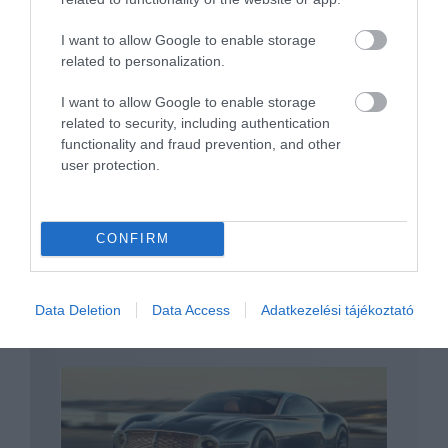
I want to allow Google to enable storage
related to personalization.
Egyelőre nem tervez kemény sportkocsit
a Bentley
I want to allow Google to enable storage
related to security, including authentication
functionality and fraud prevention, and other
user protection.
CONFIRM
Most még csak a hibrid technológiában
Data Deletion
Data Access
Adatkezelési tájékoztató
lát…