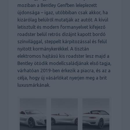
moziban a Bentley Genfben leleplezett
újdonsága – igaz, utóbbiban csak akkor, ha
kizárólag belülről mutatják az autót. A kívül
letisztult és modern formanyelvet kifejező
roadster belül retrós dizájnt kapott bordó
színvilággal, steppelt kárpitozással és felül
nyitott kormánykerékkel. A tisztán
elektromos hajtású kis roadster lesz majd a
Bentley ötödik modellcsaládjának első tagja,
várhatóan 2019-ben érkezik a piacra, és az a
célja, hogy új vásárlókat nyerjen meg a brit
luxusmárkának.