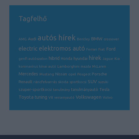
Tagfelhő
autós hírek
BMW
Audi
AMG
Bentley
crossover
electric
elektromos autó
Ford
Ferrari
Fiat
hírek
hibrid
hyundai
genfi autószalon
Honda
Kia
Jaguar
Lamborghini
koronavírus
kínai autó
mazda
McLaren
Mercedes
Porsche
Nissan
opel
Mustang
Peugeot
SUV
Renault
ráncfelvarrás
skoda
sportkocsi
suzuki
Tesla
szuper-sportkocsi
tanulmányautó
tanulmány
Volkswagen
Toyota
tuning
V8
Volvo
versenyautó