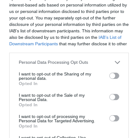
interest-based ads based on personal information utilized by
us or personal information disclosed to third parties prior to
your opt-out. You may separately opt-out of the further
disclosure of your personal information by third parties on the
IAB’s list of downstream participants. This information may
also be disclosed by us to third parties on the
IAB’s List of
Downstream Participants
that may further disclose it to other
Villanyosít a Bentley
third parties.
Please note that this website/app uses one or more Google
Personal Data Processing Opt Outs
services and may gather and store information including but
not limited to your visit or usage behaviour. You may click to
I want to opt-out of the Sharing of my
personal data.
grant or deny consent to Google and its third-party tags to
Opted In
use your data for below specified purposes in below Google
consent section.
I want to opt-out of the Sale of my
Personal Data.
Opted In
Sportkocsit gyártana a Bentley
I want to opt-out of processing my
Personal Data for Targeted Advertising.
Opted In
I want to opt-out of Collection, Use,