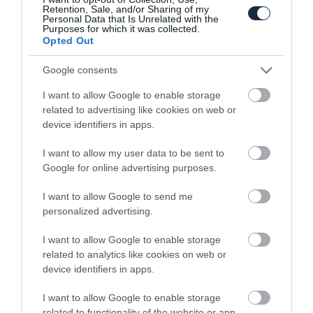
Retention, Sale, and/or Sharing of my
Personal Data that Is Unrelated with the
Purposes for which it was collected.
Opted Out
Jellegzetes 2CV dizájnt kapott a Citroen
Google consents
Ami
I want to allow Google to enable storage
related to advertising like cookies on web or
device identifiers in apps.
I want to allow my user data to be sent to
Google for online advertising purposes.
I want to allow Google to send me
personalized advertising.
Először beszélt bővebben a Bentley
vezérigazgatója a…
I want to allow Google to enable storage
related to analytics like cookies on web or
device identifiers in apps.
I want to allow Google to enable storage
related to functionality of the website or app.