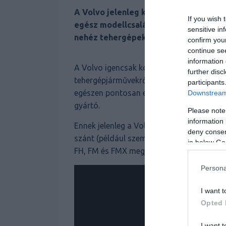
A Volvo jelenleg két elektromos teher
If you wish 
egész modellcsalád fog versengeni a 
sensitive in
nehéz tehergépek is átesnek majd a vi
confirm you
continue se
information 
A Volvo igencsak komolyan veszi a villan
further disc
tehergépjárművekről egyaránt. Most az utó
participants
egészen pontosan egy komplett elektromos
Downstream 
gyártó.
Please note
information 
Ennek jelenleg a Volvo FE és az FL a két e
deny consent
szánt (például szemétszállítás) teheraut
in below Go
FH, FM és FMX megjelölésű változatok.
Persona
I want t
Opted 
I want t