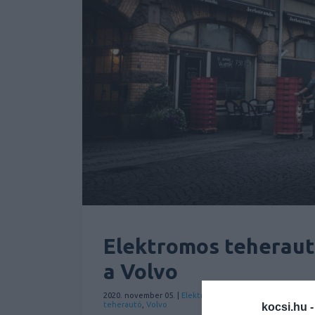
Elektromos teherautó
a Volvo
2020. november 05. |
Elektromos
Hírek
Tehergépkocsi
Vo
teherautó
,
Volvo
kocsi.hu 