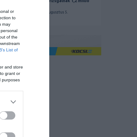
miatt vizsgálnak 1,2 millió
Teslát
sonal or
2026. augusztus 5.
ection to
ou may
 personal
out of the
 downstream
B’s List of
Ha jó élményre utazol
er and store
to grant or
ed purposes