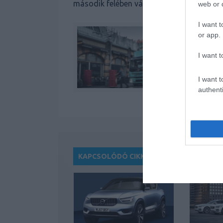
második felében várható.
web or d
I want t
or app.
I want t
I want t
authenti
KAPCSOLÓDÓ CIKKEK