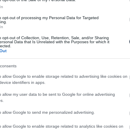
In
to opt-out of processing my Personal Data for Targeted
ing.
In
o opt-out of Collection, Use, Retention, Sale, and/or Sharing
ersonal Data that Is Unrelated with the Purposes for which it
lected.
Out
consents
o allow Google to enable storage related to advertising like cookies on
is elérhető, azaz több árut képesek majd szállítani
evice identifiers in apps.
természetesen akkumulátor és felhasználás függő,
étert is el lehet majd menni egy töltéssel,
o allow my user data to be sent to Google for online advertising
somaggal rendeljük meg a munkaeszközt.
s.
z nemzetközi fuvarozáshoz még nem igazán
to allow Google to send me personalized advertising.
 változatok kifejlesztését is, melyek hatótávja már
egi dízel variánsokat. Ezek érkezése a 2020-as évek
o allow Google to enable storage related to analytics like cookies on