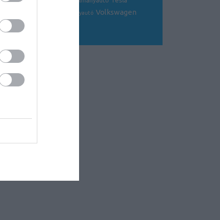
Tesla
sportkocsi
tanulmányautó
tanulmány
Volkswagen
Toyota
tuning
V8
versenyautó
Volvo