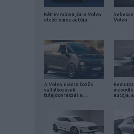
Két év múlva jön a Volvo
Sebesség
elektromos autója
Volvo
A Volvo eladta közös
Bemutat
vállalkozásuk
második
tulajdonrészét a…
autója, 