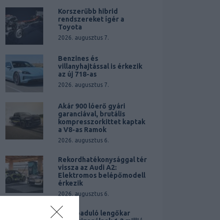
Korszerűbb hibrid
rendszereket ígér a
Toyota
2026. augusztus 7.
Benzines és
villanyhajtással is érkezik
az új 718-as
2026. augusztus 7.
Akár 900 lóerő gyári
garanciával, brutális
kompresszorkittet kaptak
a V8-as Ramok
2026. augusztus 6.
Rekordhatékonysággal tér
vissza az Audi A2:
Elektromos belépőmodell
érkezik
2026. augusztus 6.
Elszabaduló lengőkar