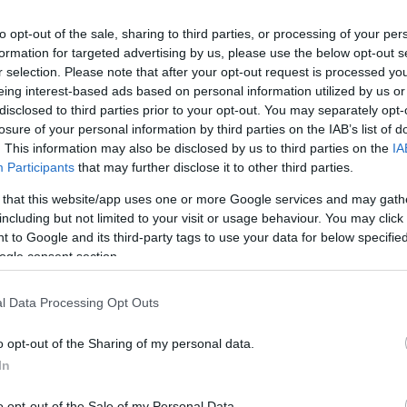
gépkocsival van a piacon, de pár éven belül egy
to opt-out of the sale, sharing to third parties, or processing of your per
fuvarozók kegyeiért. Nem csak könnyű, hanem
formation for targeted advertising by us, please use the below opt-out s
llanyosításon.
r selection. Please note that after your opt-out request is processed y
eing interest-based ads based on personal information utilized by us or
disclosed to third parties prior to your opt-out. You may separately opt-
yosítást, legyen szó személy- vagy
losure of your personal information by third parties on the IAB’s list of
bbi kategóriával kapcsolatban érkeztek új hírek,
. This information may also be disclosed by us to third parties on the
IA
 teherautó paletta felépítésére készül a svéd
Participants
that may further disclose it to other third parties.
 that this website/app uses one or more Google services and may gath
including but not limited to your visit or usage behaviour. You may click 
lérhető tagja, melyek főként kisebb, városi feladatra
 to Google and its third-party tags to use your data for below specifi
ók, ám jövőre már bemutatásra kerülnek a nagyobb,
ogle consent section.
l Data Processing Opt Outs
o opt-out of the Sharing of my personal data.
In
o opt-out of the Sale of my Personal Data.