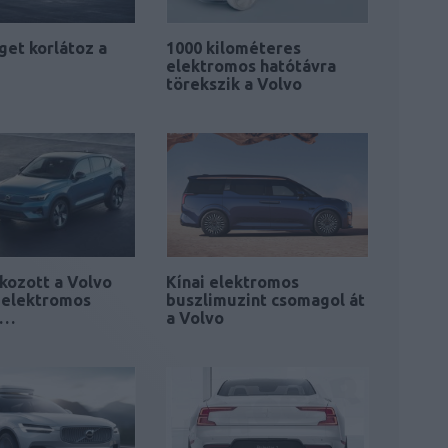
et korlátoz a
1000 kilométeres
elektromos hatótávra
törekszik a Volvo
kozott a Volvo
Kínai elektromos
 elektromos
buszlimuzint csomagol át
a…
a Volvo