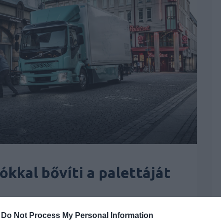
kkal bővíti a palettáját
lvo
| Címkék:
autós hírek
,
electric
,
elektromos autó
,
elektromos
-
Do Not Process My Personal Information