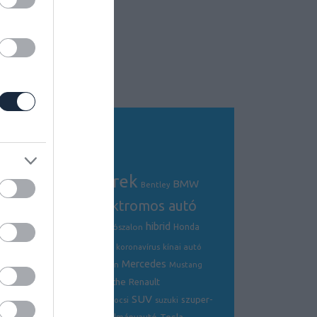
Tagfelhő
autós hírek
BMW
Audi
AMG
Bentley
electric
elektromos autó
crossover
hibrid
Ford
Ferrari
Fiat
genfi autószalon
Honda
hírek
hyundai
Kia
Jaguar
koronavírus
kínai autó
Mercedes
Lamborghini
mazda
McLaren
Mustang
Porsche
Nissan
Renault
opel
Peugeot
SUV
szuper-
ráncfelvarrás
skoda
sportkocsi
suzuki