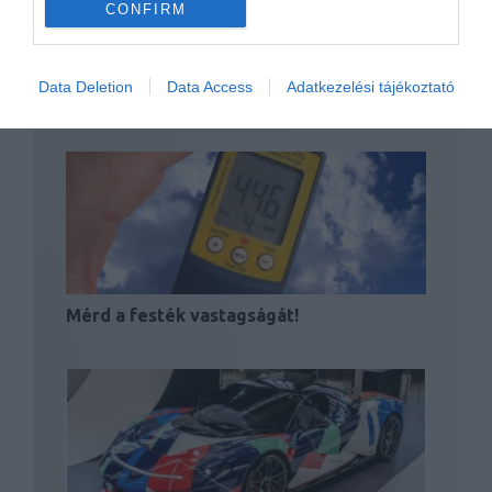
CONFIRM
Digitális rendszámtáblával erősít jövőre
Data Deletion
Data Access
Adatkezelési tájékoztató
Amerika
Mérd a festék vastagságát!