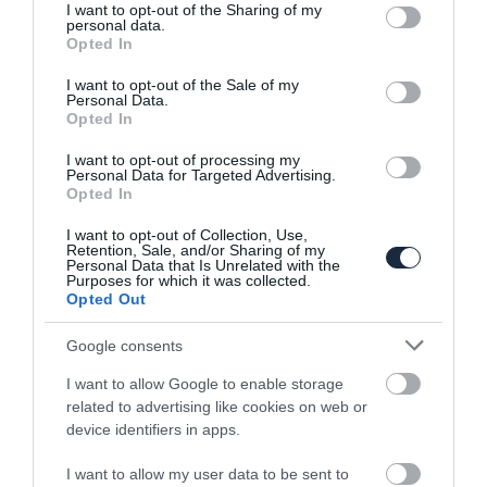
not limited to your visit or usage behaviour. You may click to
I want to opt-out of the Sharing of my
personal data.
grant or deny consent to Google and its third-party tags to
Opted In
use your data for below specified purposes in below Google
consent section.
I want to opt-out of the Sale of my
Personal Data.
Opted In
Homokfutóként született újjá a
I want to opt-out of processing my
Lamborghini Huracán
Personal Data for Targeted Advertising.
Opted In
I want to opt-out of Collection, Use,
Retention, Sale, and/or Sharing of my
Personal Data that Is Unrelated with the
Purposes for which it was collected.
Opted Out
Google consents
I want to allow Google to enable storage
Maseratit Maseratinak
related to advertising like cookies on web or
device identifiers in apps.
I want to allow my user data to be sent to