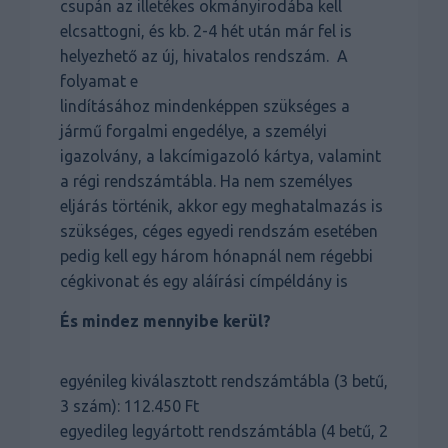
csupán az illetékes okmányirodába kell
elcsattogni, és kb. 2-4 hét után már fel is
helyezhető az új, hivatalos rendszám. A
folyamat e
lindításához mindenképpen szükséges a
jármű forgalmi engedélye, a személyi
igazolvány, a lakcímigazoló kártya, valamint
a régi rendszámtábla. Ha nem személyes
eljárás történik, akkor egy meghatalmazás is
szükséges, céges egyedi rendszám esetében
pedig kell egy három hónapnál nem régebbi
cégkivonat és egy aláírási címpéldány is
És mindez mennyibe kerül?
egyénileg kiválasztott rendszámtábla (3 betű,
3 szám): 112.450 Ft
egyedileg legyártott rendszámtábla (4 betű, 2