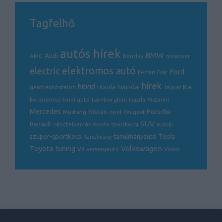
Tagfelhő
autós hírek
BMW
Audi
AMG
Bentley
crossover
electric
elektromos autó
Ford
Ferrari
Fiat
hírek
hibrid
hyundai
genfi autószalon
Honda
Kia
Jaguar
Lamborghini
koronavírus
kínai autó
mazda
McLaren
Mercedes
Porsche
Nissan
opel
Mustang
Peugeot
SUV
Renault
ráncfelvarrás
skoda
sportkocsi
suzuki
Tesla
szuper-sportkocsi
tanulmányautó
tanulmány
Volkswagen
Toyota
tuning
V8
Volvo
versenyautó