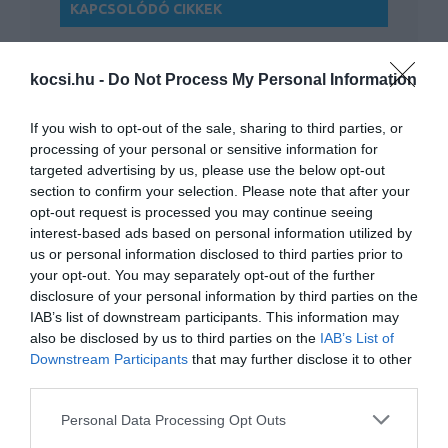
KAPCSOLÓDÓ CIKKEK
kocsi.hu -
Do Not Process My Personal Information
If you wish to opt-out of the sale, sharing to third parties, or
processing of your personal or sensitive information for
targeted advertising by us, please use the below opt-out
Egyedi Peugeot-t építtetett magának
section to confirm your selection. Please note that after your
opt-out request is processed you may continue seeing
interest-based ads based on personal information utilized by
us or personal information disclosed to third parties prior to
your opt-out. You may separately opt-out of the further
disclosure of your personal information by third parties on the
IAB’s list of downstream participants. This information may
also be disclosed by us to third parties on the
IAB’s List of
Downstream Participants
that may further disclose it to other
third parties.
Ken Block Gymkhana pick-upja tiéd lehet
Please note that this website/app uses one or more Google
Personal Data Processing Opt Outs
services and may gather and store information including but