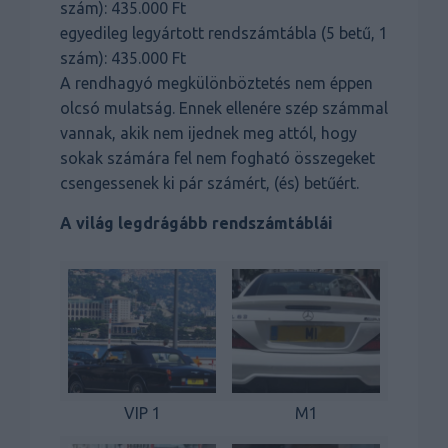
szám): 435.000 Ft
egyedileg legyártott rendszámtábla (5 betű, 1
szám): 435.000 Ft
A rendhagyó megkülönböztetés nem éppen
olcsó mulatság. Ennek ellenére szép számmal
vannak, akik nem ijednek meg attól, hogy
sokak számára fel nem fogható összegeket
csengessenek ki pár számért, (és) betűért.
A világ legdrágább rendszámtáblái
VIP 1
M1