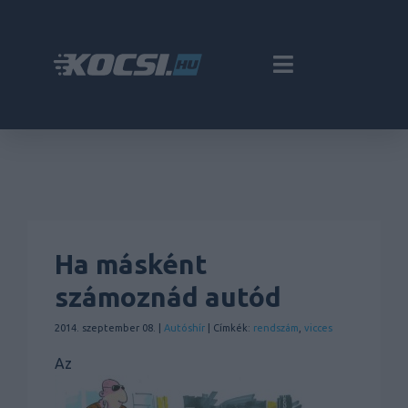
Ha másként
számoznád autód
2014. szeptember 08. |
Autóshír
| Címkék:
rendszám
,
vicces
Az