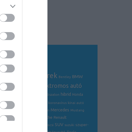
Tagfelhő
autós hírek
BMW
Audi
AMG
Bentley
electric
elektromos autó
crossover
hibrid
Ford
Ferrari
Fiat
genfi autószalon
Honda
hírek
hyundai
Kia
Jaguar
koronavírus
kínai autó
Mercedes
Lamborghini
mazda
McLaren
Mustang
Porsche
Nissan
Renault
opel
Peugeot
SUV
szuper-
ráncfelvarrás
skoda
sportkocsi
suzuki