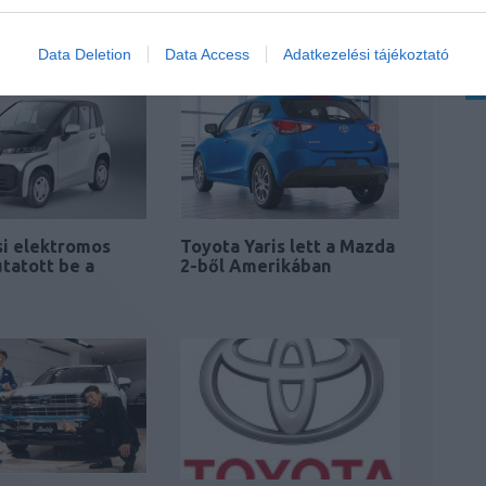
apán
Corvette gyártása
ségeiben
alkatrészhiány miatt
Data Deletion
Data Access
Adatkezelési tájékoztató
si elektromos
Toyota Yaris lett a Mazda
tatott be a
2-ből Amerikában