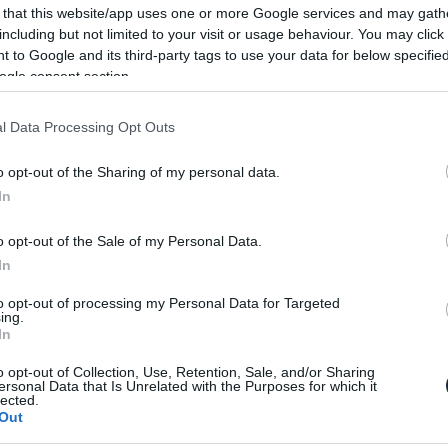
 that this website/app uses one or more Google services and may gath
including but not limited to your visit or usage behaviour. You may click 
e róla, hogy Japánban le kellett állítani az összes
 to Google and its third-party tags to use your data for below specifi
miatt. A gyártó azóta kiküszöbölte a hibát és
ogle consent section.
porszem került a gépezetbe.
l Data Processing Opt Outs
zett be a Toyota-futóművekhez rugókat gyártó
megsérült. Természetesen ebben az üzemben azonnal
o opt-out of the Sharing of my personal data.
tott a Toyota hat gyáregységére is, ahol szintén le
In
rokat, ahol például a RAV4 és a Land Cruiser
o opt-out of the Sale of my Personal Data.
In
ndulhat újra a termelés, de a tervek szerint ez a
nt már korábban megírtuk, a gyártó azért érzi meg
to opt-out of processing my Personal Data for Targeted
ing.
katrésze felhalmozással dolgoznak, hanem
In
 meg, hogy mindig legyen akkora készlet, amire
o opt-out of Collection, Use, Retention, Sale, and/or Sharing
zállítmány, akkor viszont azonnal érezhetővé válik
ersonal Data that Is Unrelated with the Purposes for which it
lected.
Out