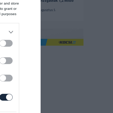
miatt vizsgálnak 1,2 millió
er and store
Teslát
to grant or
2026. augusztus 5.
ed purposes
Ha jó élményre utazol