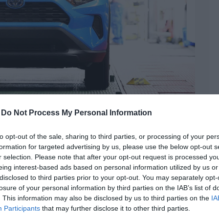
-
Do Not Process My Personal Information
álltak le Japánban,
to opt-out of the sale, sharing to third parties, or processing of your per
formation for targeted advertising by us, please use the below opt-out s
tt
r selection. Please note that after your opt-out request is processed y
eing interest-based ads based on personal information utilized by us or
hírek
,
gyárleállás
,
Toyota
disclosed to third parties prior to your opt-out. You may separately opt-
zerpihenőt tartania a japán Toyota
losure of your personal information by third parties on the IAB’s list of
. This information may also be disclosed by us to third parties on the
IA
zámítógépes hiba okozott galibát, most pedig
Participants
that may further disclose it to other third parties.
tt kellett hat gyárban szüneteltetni a munkát.