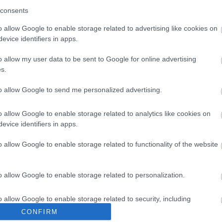
consents
o allow Google to enable storage related to advertising like cookies on
evice identifiers in apps.
o allow my user data to be sent to Google for online advertising
s.
to allow Google to send me personalized advertising.
o allow Google to enable storage related to analytics like cookies on
evice identifiers in apps.
o allow Google to enable storage related to functionality of the website
o allow Google to enable storage related to personalization.
o allow Google to enable storage related to security, including
cation functionality and fraud prevention, and other user protection.
CONFIRM
 a termelés a
Ismét leállt a C8-as