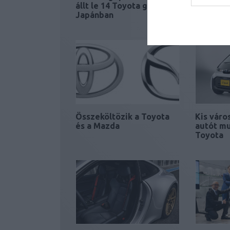
állt le 14 Toyota gyár
Toyota j
Japánban
gyáregy
Összeköltözik a Toyota
Kis váro
és a Mazda
autót mu
Toyota