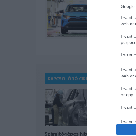
Google 
I want t
web or d
I want t
purpose
I want 
I want t
web or d
KAPCSOLÓDÓ CIKKEK
I want t
or app.
I want t
I want t
authenti
Számítógépes hiba miatt
Szünetel