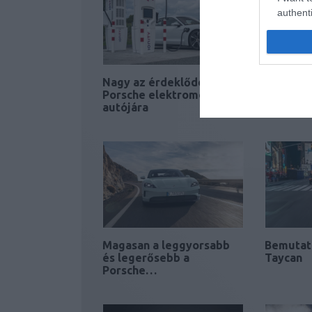
authenti
Nagy az érdeklődés a
Lesz el
Porsche elektromos
crossove
autójára
Magasan a leggyorsabb
Bemutat
és legerősebb a
Taycan
Porsche…