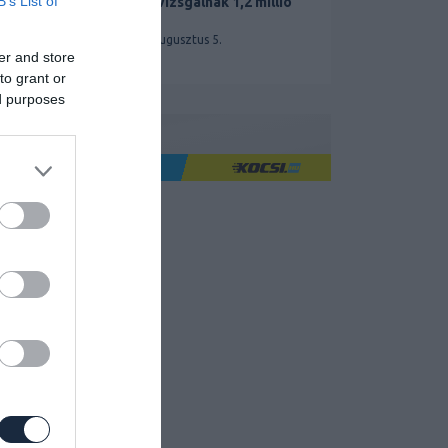
B’s List of
miatt vizsgálnak 1,2 millió
Teslát
2026. augusztus 5.
er and store
to grant or
ed purposes
Ha jó élményre utazol