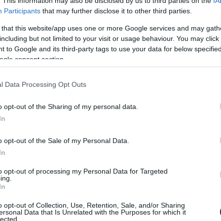
. This information may also be disclosed by us to third parties on the
IA
Participants
that may further disclose it to other third parties.
sche az elektromos Taycan piacra dobásával
 that this website/app uses one or more Google services and may gath
ba. Sikerült ugyanis egy olyan autót összehozniuk,
including but not limited to your visit or usage behaviour. You may click 
ést a jövő technológiájával. Gyors, élvezet vezetni
 to Google and its third-party tags to use your data for below specifi
ásárlói elvárnak. Csak hát ott van az az igencsak
ogle consent section.
l Data Processing Opt Outs
már javában fejlesztés alatt áll, legalábbis Dr.
ndása szerint.
„Lesz egy kizárólag a hátsó
o opt-out of the Sharing of my personal data.
nleginél kisebb akkumulátor csomaggal a jó ár-érték
In
et alternatíva, akik érzékenyek az árazásra, hanem
 két tengely hajtására”- mondta Steiner.
o opt-out of the Sale of my Personal Data.
In
l bevezetésre, de nem sokkal később globális
to opt-out of processing my Personal Data for Targeted
ing.
In
o opt-out of Collection, Use, Retention, Sale, and/or Sharing
ersonal Data that Is Unrelated with the Purposes for which it
lected.