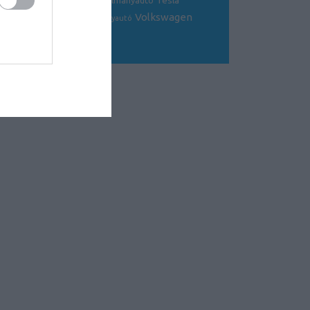
Tesla
sportkocsi
tanulmányautó
tanulmány
Volkswagen
Toyota
tuning
V8
versenyautó
Volvo