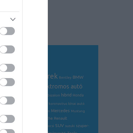
Tagfelhő
autós hírek
BMW
Audi
AMG
Bentley
electric
elektromos autó
crossover
hibrid
Ford
Ferrari
Fiat
genfi autószalon
Honda
hírek
hyundai
Kia
Jaguar
koronavírus
kínai autó
Mercedes
Lamborghini
mazda
McLaren
Mustang
Porsche
Nissan
Renault
opel
Peugeot
SUV
szuper-
ráncfelvarrás
skoda
sportkocsi
suzuki