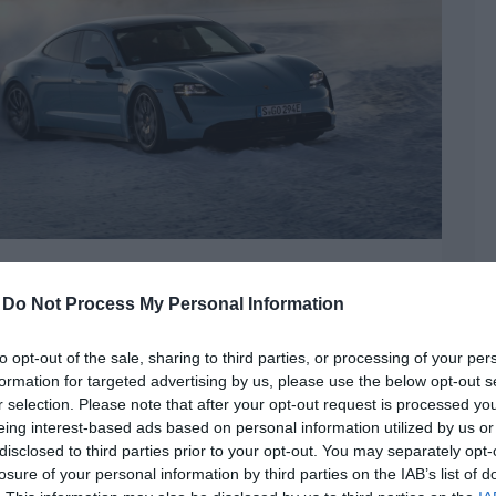
és visszafogottabb
-
Do Not Process My Personal Information
can
to opt-out of the sale, sharing to third parties, or processing of your per
formation for targeted advertising by us, please use the below opt-out s
kék:
autós hírek
,
electric
,
elektromos
,
Porsche
,
Taycan
r selection. Please note that after your opt-out request is processed y
tette be, hogy már készül az új belépőszint az
eing interest-based ads based on personal information utilized by us or
disclosed to third parties prior to your opt-out. You may separately opt-
átsókerék meghajtást és kisebb akkumulátort
losure of your personal information by third parties on the IAB’s list of