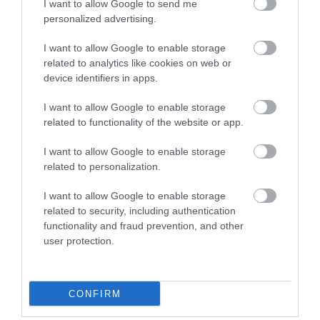
I want to allow Google to send me
Elektromos Hilux-koncepciót villantott a
personalized advertising.
Toyota
I want to allow Google to enable storage
related to analytics like cookies on web or
device identifiers in apps.
I want to allow Google to enable storage
related to functionality of the website or app.
I want to allow Google to enable storage
Erősebb dízellel támad a felfrissített
related to personalization.
Toyota Hilux
I want to allow Google to enable storage
related to security, including authentication
functionality and fraud prevention, and other
user protection.
CONFIRM
Háromhengeres motort kapott a Kia cee’d