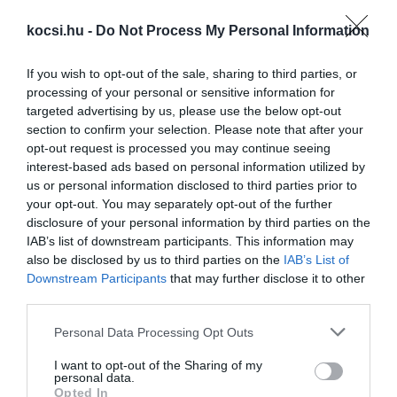
kocsi.hu -
Do Not Process My Personal Information
Toyota Hilux sportköntösben
If you wish to opt-out of the sale, sharing to third parties, or
processing of your personal or sensitive information for
targeted advertising by us, please use the below opt-out
section to confirm your selection. Please note that after your
opt-out request is processed you may continue seeing
interest-based ads based on personal information utilized by
us or personal information disclosed to third parties prior to
your opt-out. You may separately opt-out of the further
disclosure of your personal information by third parties on the
IAB’s list of downstream participants. This information may
Valóra vált gyerekkori álom ez a Toyota
also be disclosed by us to third parties on the
IAB’s List of
Downstream Participants
that may further disclose it to other
third parties.
Please note that this website/app uses one or more Google
Personal Data Processing Opt Outs
services and may gather and store information including but
not limited to your visit or usage behaviour. You may click to
I want to opt-out of the Sharing of my
personal data.
grant or deny consent to Google and its third-party tags to
Opted In