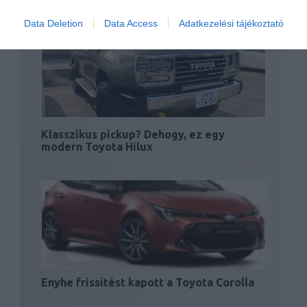
Data Deletion
Data Access
Adatkezelési tájékoztató
Klasszikus pickup? Dehogy, ez egy
modern Toyota Hilux
Enyhe frissítést kapott a Toyota Corolla