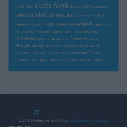
autós hírek
BMW
Audi
AMG
Bentley
crossover
electric
elektromos autó
Ford
Ferrari
Fiat
hírek
hibrid
hyundai
genfi autószalon
Honda
Kia
Jaguar
Lamborghini
koronavírus
kínai autó
mazda
McLaren
Mercedes
Porsche
Nissan
opel
Mustang
Peugeot
SUV
Renault
ráncfelvarrás
skoda
sportkocsi
suzuki
Tesla
szuper-sportkocsi
tanulmányautó
tanulmány
Volkswagen
Toyota
tuning
V8
Volvo
versenyautó
2026 © Minden jog fenntartva.
Adatkezelési nyilatkozat