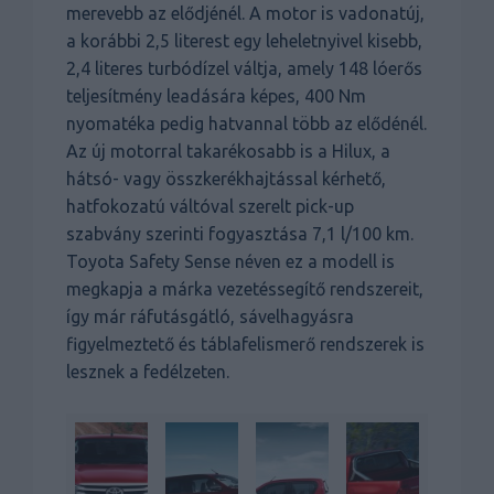
merevebb az elődjénél. A motor is vadonatúj,
a korábbi 2,5 literest egy leheletnyivel kisebb,
2,4 literes turbódízel váltja, amely 148 lóerős
teljesítmény leadására képes, 400 Nm
nyomatéka pedig hatvannal több az elődénél.
Az új motorral takarékosabb is a Hilux, a
hátsó- vagy összkerékhajtással kérhető,
hatfokozatú váltóval szerelt pick-up
szabvány szerinti fogyasztása 7,1 l/100 km.
Toyota Safety Sense néven ez a modell is
megkapja a márka vezetéssegítő rendszereit,
így már ráfutásgátló, sávelhagyásra
figyelmeztető és táblafelismerő rendszerek is
lesznek a fedélzeten.