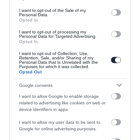
use your data for below specified purposes in below Google
consent section.
Toyota Hilux még sosem nézett ki ilyen
I want to opt-out of the Sale of my
Personal Data.
durván.
Opted In
I want to opt-out of processing my
Personal Data for Targeted Advertising.
Opted In
I want to opt-out of Collection, Use,
Retention, Sale, and/or Sharing of my
Personal Data that Is Unrelated with the
Purposes for which it was collected.
Opted Out
Toyota FJ Cruiser – visszatér a terepjárós
szellem
Google consents
I want to allow Google to enable storage
related to advertising like cookies on web or
device identifiers in apps.
I want to allow my user data to be sent to
Google for online advertising purposes.