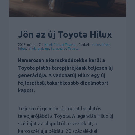
Jön az új Toyota Hilux
2016. május 17. |
Hírek
Pickup
Toyota
| Címkék:
autós hírek
,
hilux
,
hírek
,
pick-up
,
terepjáró
,
Toyota
Hamarosan a kereskedésekbe kerül a
Toyota platós terepjárójának teljesen új
generációja. A vadonatúj Hilux egy új
fejlesztésű, takarékosabb dízelmotort
kapott.
Teljesen új generációt mutat be platós
terepjárójából a Toyota. A legendás Hilux új
szériáját az alapoktól tervezték át, a
karosszériája például 20 százalékkal