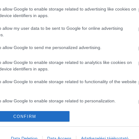
o allow Google to enable storage related to advertising like cookies on
evice identifiers in apps.
o allow my user data to be sent to Google for online advertising
s.
to allow Google to send me personalized advertising.
o allow Google to enable storage related to analytics like cookies on
evice identifiers in apps.
o allow Google to enable storage related to functionality of the website
o allow Google to enable storage related to personalization.
o allow Google to enable storage related to security, including
CONFIRM
cation functionality and fraud prevention, and other user protection.
an jön a
Juke-átirat a Kiától
hi Qashqai-
Data Deletion
Data Access
Adatkezelési tájékoztató