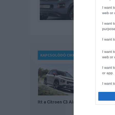
I want t
web or d
I want t
purpose
I want 
I want t
KAPCSOLÓDÓ CIKKEK
web or d
I want t
or app.
I want t
I want t
authenti
Itt a Citroen C3 Aircross!
Hamaros
Mitsubis
verője