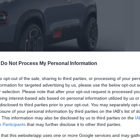
-
Do Not Process My Personal Information
to opt-out of the sale, sharing to third parties, or processing of your per
formation for targeted advertising by us, please use the below opt-out s
r selection. Please note that after your opt-out request is processed y
eing interest-based ads based on personal information utilized by us or
disclosed to third parties prior to your opt-out. You may separately opt-
 Juke-verője
losure of your personal information by third parties on the IAB’s list of
. This information may also be disclosed by us to third parties on the
IA
| Címkék:
C-Aircross
,
C3
,
c4 cactus
,
genfi autószalon
,
Juke
Participants
that may further disclose it to other third parties.
uke legfőbb riválisának szánja a C-Aircross
 that this website/app uses one or more Google services and may gath
óként bemutatott, de az év végén már kész