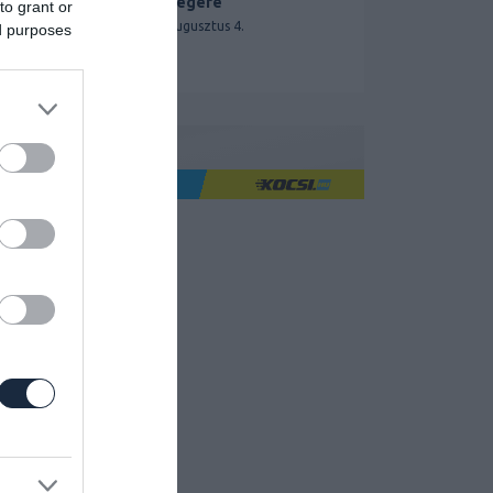
segítségére
to grant or
2026. augusztus 4.
ed purposes
Ha jó élményre utazol