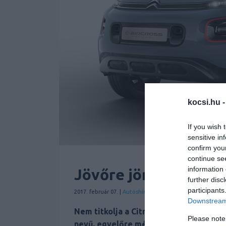
kocsi.hu 
If you wish 
sensitive in
confirm you
continue se
information 
Jövőre jön a Citroen
further disc
participants
2017. február 07. |
Autóshír
Citroen
Hírek
Személyauto
Új
Downstream 
Nem titkolja a Citroen, hogy a Nissan J
Please note
nevű, egyelőre még csak tanulmányaut