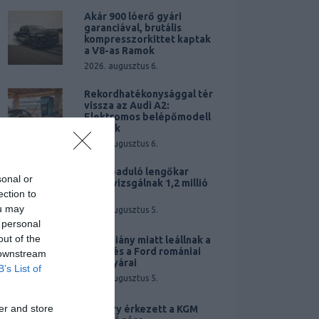
Akár 900 lóerő gyári
garanciával, brutális
kompresszorkittet kaptak
a V8-as Ramok
2026. augusztus 6.
Rekordhatékonysággal tér
vissza az Audi A2:
Elektromos belépőmodell
érkezik
2026. augusztus 6.
Elszabaduló lengőkar
sonal or
miatt vizsgálnak 1,2 millió
ection to
Teslát
ou may
2026. augusztus 5.
 personal
out of the
Áramhiány miatt leállnak a
Dacia és a Ford romániai
 downstream
autógyárai
B’s List of
2026. augusztus 5.
er and store
A Chery érkezett a KGM