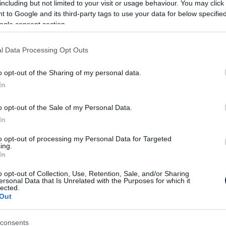
including but not limited to your visit or usage behaviour. You may click 
 to Google and its third-party tags to use your data for below specifi
ogle consent section.
iautók etalonja ma a Nissan Juke. Bármely gyártó,
l Data Processing Opt Outs
l a kategóriát uraló japán modellt, jelentős sikert
A-csoporthoz tartozó Citoren is kiállít egy saját
o opt-out of the Sharing of my personal data.
apjaira épülő, de emelt hasmagasságú és a C4
In
lszerelt C-Aircross már sorozatgyártás-közeli
gnek a genfi autószalonon hamarosan. A most
o opt-out of the Sale of my Personal Data.
zat külső vonalai azonban már alighanem szinte
In
ervét – ugyanakkor kérdéses, hogy vajon
to opt-out of processing my Personal Data for Targeted
ajtók… Nagyobb változások csak az utastér
ing.
látható, kissé futurisztikus belső formák nagy
In
jd a sorozatgyártásra érett modellben is, de a
o opt-out of Collection, Use, Retention, Sale, and/or Sharing
felé fog majd kissé alakulni.
ersonal Data that Is Unrelated with the Purposes for which it
lected.
Out
consents