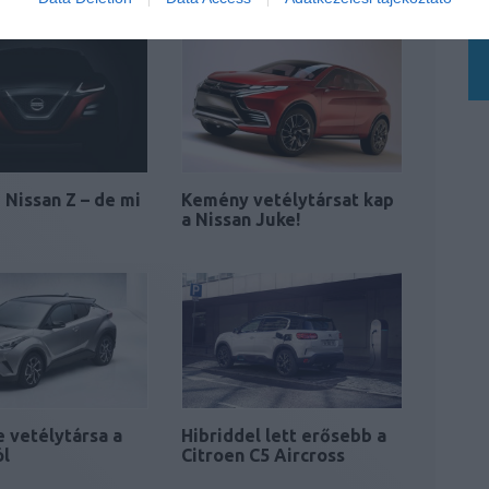
j Nissan Z – de mi
Kemény vetélytársat kap
a Nissan Juke!
e vetélytársa a
Hibriddel lett erősebb a
ól
Citroen C5 Aircross