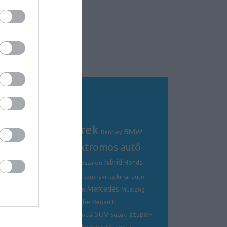
Tagfelhő
autós hírek
BMW
Audi
AMG
Bentley
electric
elektromos autó
crossover
hibrid
Ford
Ferrari
Fiat
genfi autószalon
Honda
hírek
hyundai
Kia
Jaguar
koronavírus
kínai autó
Mercedes
Lamborghini
mazda
McLaren
Mustang
Porsche
Nissan
Renault
opel
Peugeot
SUV
szuper-
ráncfelvarrás
skoda
sportkocsi
suzuki