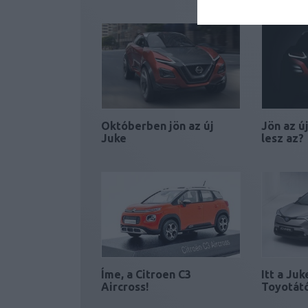
Októberben jön az új
Jön az ú
Juke
lesz az?
Íme, a Citroen C3
Itt a Juk
Aircross!
Toyotát