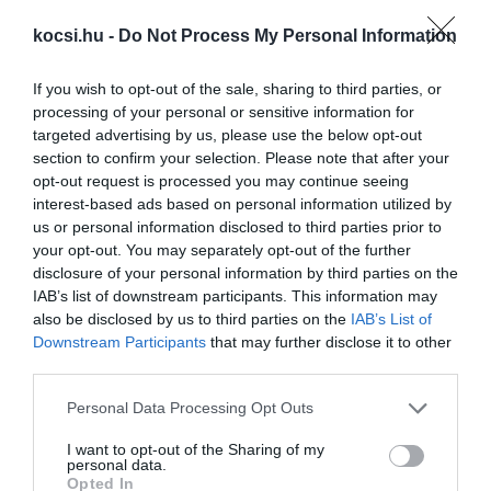
kocsi.hu -
Do Not Process My Personal Information
If you wish to opt-out of the sale, sharing to third parties, or
processing of your personal or sensitive information for
Könnyű kompozit vázat fejleszt az
targeted advertising by us, please use the below opt-out
elektromos…
section to confirm your selection. Please note that after your
opt-out request is processed you may continue seeing
interest-based ads based on personal information utilized by
us or personal information disclosed to third parties prior to
your opt-out. You may separately opt-out of the further
disclosure of your personal information by third parties on the
IAB’s list of downstream participants. This information may
also be disclosed by us to third parties on the
IAB’s List of
Downstream Participants
that may further disclose it to other
Egy belga cég veszi meg a GM elektromos
third parties.
haszonjármű gyárát
Please note that this website/app uses one or more Google
Personal Data Processing Opt Outs
services and may gather and store information including but
not limited to your visit or usage behaviour. You may click to
I want to opt-out of the Sharing of my
personal data.
grant or deny consent to Google and its third-party tags to
Opted In