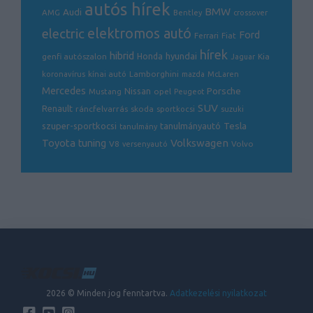
autós hírek
BMW
Audi
AMG
Bentley
crossover
electric
elektromos autó
Ford
Ferrari
Fiat
hírek
hibrid
hyundai
genfi autószalon
Honda
Kia
Jaguar
Lamborghini
koronavírus
kínai autó
mazda
McLaren
Mercedes
Porsche
Nissan
opel
Mustang
Peugeot
SUV
Renault
ráncfelvarrás
skoda
sportkocsi
suzuki
Tesla
szuper-sportkocsi
tanulmányautó
tanulmány
Volkswagen
Toyota
tuning
V8
Volvo
versenyautó
2026 © Minden jog fenntartva.
Adatkezelési nyilatkozat