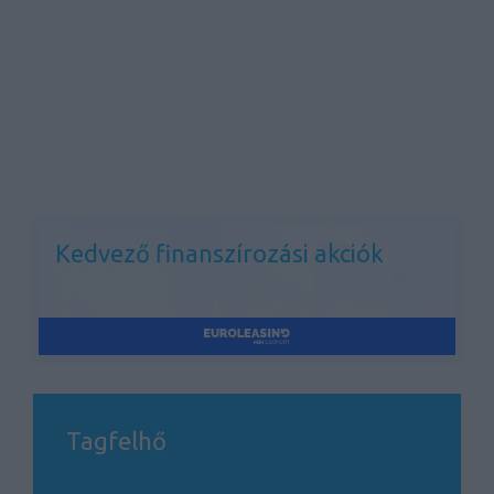
Kedvező finanszírozási akciók
Tagfelhő