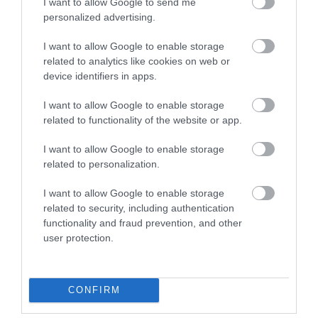
I want to allow Google to send me
personalized advertising.
A Land Rover Defender lett az év legjobb
I want to allow Google to enable storage
autója a…
related to analytics like cookies on web or
device identifiers in apps.
I want to allow Google to enable storage
related to functionality of the website or app.
I want to allow Google to enable storage
related to personalization.
I want to allow Google to enable storage
Pert nyert a Range Rover a másoló kínai
related to security, including authentication
márkával szemben
functionality and fraud prevention, and other
user protection.
CONFIRM