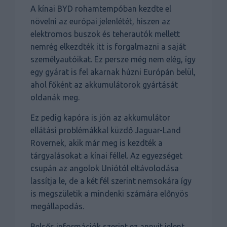
A kínai BYD rohamtempóban kezdte el
növelni az európai jelenlétét, hiszen az
elektromos buszok és teherautók mellett
nemrég elkezdték itt is forgalmazni a saját
személyautóikat. Ez persze még nem elég, így
egy gyárat is fel akarnak húzni Európán belül,
ahol főként az akkumulátorok gyártását
oldanák meg.
Ez pedig kapóra is jön az akkumulátor
ellátási problémákkal küzdő Jaguar-Land
Rovernek, akik már meg is kezdték a
tárgyalásokat a kínai féllel. Az egyezséget
csupán az angolok Uniótól eltávolodása
lassítja le, de a két fél szerint nemsokára így
is megszületik a mindenki számára előnyös
megállapodás.
Belsős információk szerint ez annyit jelent,