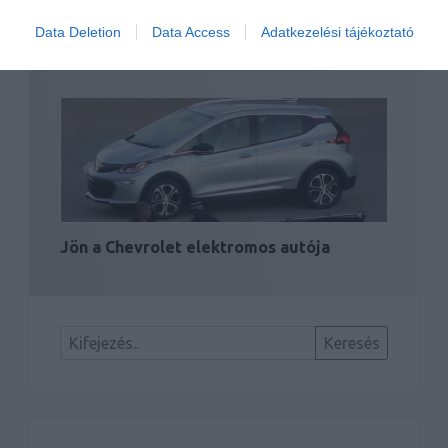
Data Deletion
Data Access
Adatkezelési tájékoztató
Szintet lépett a Renault Zoe
Jön a Chevrolet elektromos autója