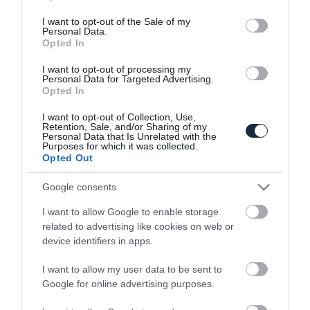
use your data for below specified purposes in below Google
consent section.
I want to opt-out of the Sale of my
Personal Data.
Opted In
Az Audi csapatát erősíti tovább a Land
I want to opt-out of processing my
Personal Data for Targeted Advertising.
Rover…
Opted In
I want to opt-out of Collection, Use,
Retention, Sale, and/or Sharing of my
Personal Data that Is Unrelated with the
Purposes for which it was collected.
Opted Out
Google consents
I want to allow Google to enable storage
Kínai másolatával ütközött a Range Rover
related to advertising like cookies on web or
device identifiers in apps.
I want to allow my user data to be sent to
Google for online advertising purposes.