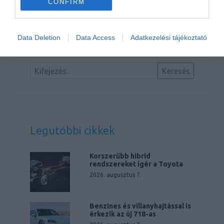
CONFIRM
Jön az Audi SQ2
Data Deletion
Data Access
Adatkezelési tájékoztató
Legutóbbi cikkek
Korszerűbb hibrid
rendszereket ígér a Toyota
2026. augusztus 7.
Benzines és villanyhajtással is
érkezik az új 718-as