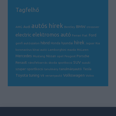
Tagfelhő
autós hírek
BMW
Audi
AMG
Bentley
crossover
electric
elektromos autó
Ford
Ferrari
Fiat
hírek
hibrid
hyundai
genfi autószalon
Honda
Kia
Jaguar
Lamborghini
koronavírus
kínai autó
mazda
McLaren
Mercedes
Porsche
Nissan
opel
Mustang
Peugeot
SUV
Renault
ráncfelvarrás
skoda
sportkocsi
suzuki
Tesla
szuper-sportkocsi
tanulmányautó
tanulmány
Volkswagen
Toyota
tuning
V8
Volvo
versenyautó