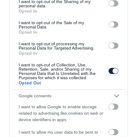
not limited to your visit or usage behaviour. You may click to
I want to opt-out of the Sharing of my
personal data.
grant or deny consent to Google and its third-party tags to
Opted In
use your data for below specified purposes in below Google
consent section.
I want to opt-out of the Sale of my
Personal Data.
Opted In
I want to opt-out of processing my
Győrből jön az Audi Q3
Personal Data for Targeted Advertising.
Opted In
I want to opt-out of Collection, Use,
Retention, Sale, and/or Sharing of my
Personal Data that Is Unrelated with the
Purposes for which it was collected.
Opted Out
Google consents
Tényleg lesz Audi Q2-es
I want to allow Google to enable storage
related to advertising like cookies on web or
device identifiers in apps.
I want to allow my user data to be sent to