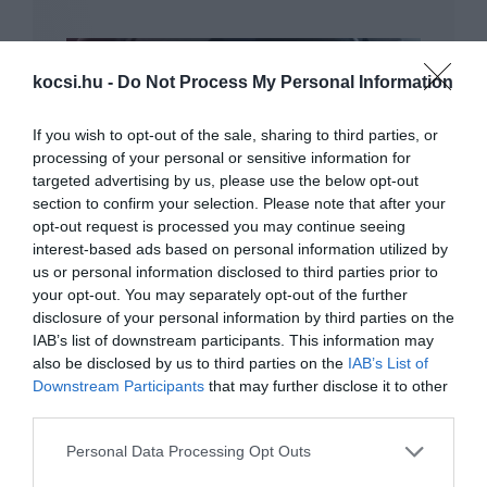
kocsi.hu -
Do Not Process My Personal Information
If you wish to opt-out of the sale, sharing to third parties, or
processing of your personal or sensitive information for
targeted advertising by us, please use the below opt-out
Jön a még brutálisabb Audi Q8
section to confirm your selection. Please note that after your
opt-out request is processed you may continue seeing
interest-based ads based on personal information utilized by
us or personal information disclosed to third parties prior to
your opt-out. You may separately opt-out of the further
disclosure of your personal information by third parties on the
IAB’s list of downstream participants. This information may
also be disclosed by us to third parties on the
IAB’s List of
Downstream Participants
that may further disclose it to other
third parties.
Újabb sport Audi gyártása indult meg
Győrben
Please note that this website/app uses one or more Google
Personal Data Processing Opt Outs
services and may gather and store information including but