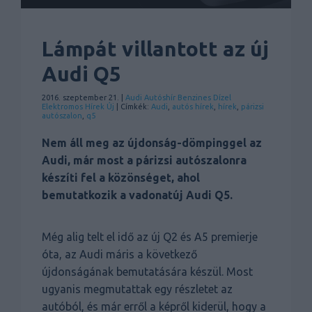
Lámpát villantott az új
Audi Q5
2016. szeptember 21. |
Audi
Autóshír
Benzines
Dízel
Elektromos
Hírek
Új
| Címkék:
Audi
,
autós hírek
,
hírek
,
párizsi
autószalon
,
q5
Nem áll meg az újdonság-dömpinggel az
Audi, már most a párizsi autószalonra
készíti fel a közönséget, ahol
bemutatkozik a vadonatúj Audi Q5.
Még alig telt el idő az új Q2 és A5 premierje
óta, az Audi máris a következő
újdonságának bemutatására készül. Most
ugyanis megmutattak egy részletet az
autóból, és már erről a képről kiderül, hogy a