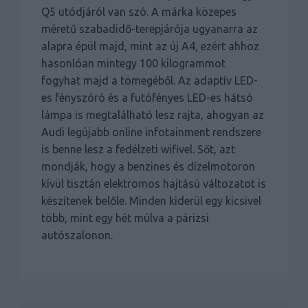
Q5 utódjáról van szó. A márka közepes
méretű szabadidő-terepjárója ugyanarra az
alapra épül majd, mint az új A4, ezért ahhoz
hasonlóan mintegy 100 kilogrammot
fogyhat majd a tömegéből. Az adaptív LED-
es fényszóró és a futófényes LED-es hátsó
lámpa is megtalálható lesz rajta, ahogyan az
Audi legújabb online infotainment rendszere
is benne lesz a fedélzeti wifivel. Sőt, azt
mondják, hogy a benzines és dízelmotoron
kívül tisztán elektromos hajtású változatot is
készítenek belőle. Minden kiderül egy kicsivel
több, mint egy hét múlva a párizsi
autószalonon.