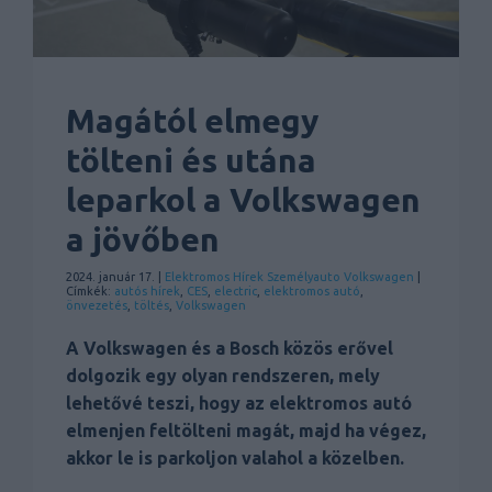
Magától elmegy
tölteni és utána
leparkol a Volkswagen
a jövőben
2024. január 17. |
Elektromos
Hírek
Személyauto
Volkswagen
|
Címkék:
autós hírek
,
CES
,
electric
,
elektromos autó
,
önvezetés
,
töltés
,
Volkswagen
A Volkswagen és a Bosch közös erővel
dolgozik egy olyan rendszeren, mely
lehetővé teszi, hogy az elektromos autó
elmenjen feltölteni magát, majd ha végez,
akkor le is parkoljon valahol a közelben.