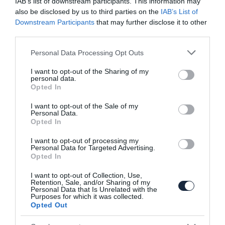
IAB’s list of downstream participants. This information may
also be disclosed by us to third parties on the
IAB’s List of
Downstream Participants
that may further disclose it to other
third parties.
Please note that this website/app uses one or more Google
Personal Data Processing Opt Outs
services and may gather and store information including but
not limited to your visit or usage behaviour. You may click to
I want to opt-out of the Sharing of my
Olcsó elektromos autót tervez a
personal data.
grant or deny consent to Google and its third-party tags to
Volkswagen
Opted In
use your data for below specified purposes in below Google
consent section.
I want to opt-out of the Sale of my
Personal Data.
Opted In
I want to opt-out of processing my
Personal Data for Targeted Advertising.
Opted In
I want to opt-out of Collection, Use,
Retention, Sale, and/or Sharing of my
Ford alapokra építkezik a következő
Personal Data that Is Unrelated with the
Volkswagen Amarok
Purposes for which it was collected.
Opted Out