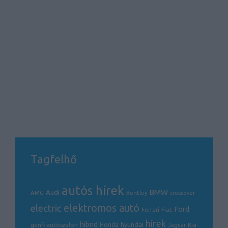
Tagfelhő
autós hírek
BMW
Audi
AMG
Bentley
crossover
electric
elektromos autó
Ford
Ferrari
Fiat
hírek
hibrid
hyundai
genfi autószalon
Honda
Kia
Jaguar