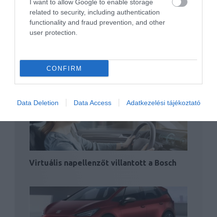
I want to allow Google to enable storage
related to security, including authentication
functionality and fraud prevention, and other
user protection.
Magukat mosatják le a jövő autói a most
kiszivárgott…
CONFIRM
Data Deletion
Data Access
Adatkezelési tájékoztató
Virtuális napellenzőt villantott a Bosch