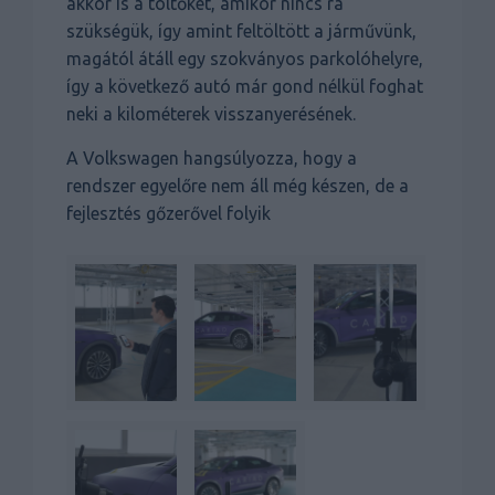
akkor is a töltőket, amikor nincs rá
szükségük, így amint feltöltött a járművünk,
magától átáll egy szokványos parkolóhelyre,
így a következő autó már gond nélkül foghat
neki a kilométerek visszanyerésének.
A Volkswagen hangsúlyozza, hogy a
rendszer egyelőre nem áll még készen, de a
fejlesztés gőzerővel folyik