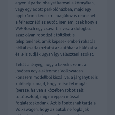
egyedül parkolóhelyet keresni a környéken,
vagy egy adott parkolóházban, majd egy
applikáción keresztül magához is rendelheti
a felhasználó az autót. Igen ám, csak hogy a
VW-Bosch egy csavart is visz a dologba,
azaz olyan robotizált töltőket is
telepítenének, amik képesek emberi ráhatás
nélkül csatlakoztatni az autókat a hálózatra
és le is tudják ugyan így választani azokat.
Tehát a lényeg, hogy a tervek szerint a
jövőben egy elektromos Volkswagen-
konszern modellből kiszállva, a járgányt el is
küldhetjük majd, hogy töltse fel magát
(persze, ha van a közelben robotizált
töltőoszlop), míg mi éppen mással
foglalatoskodunk. Azt is fontosnak tartja a
Volkswagen, hogy az autók ne foglalják