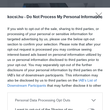
kocsi.hu -
Do Not Process My Personal Information
If you wish to opt-out of the sale, sharing to third parties, or
processing of your personal or sensitive information for
targeted advertising by us, please use the below opt-out
2027-ben jön az elektromos Jeep
Renegade
section to confirm your selection. Please note that after your
opt-out request is processed you may continue seeing
interest-based ads based on personal information utilized by
us or personal information disclosed to third parties prior to
your opt-out. You may separately opt-out of the further
disclosure of your personal information by third parties on the
IAB’s list of downstream participants. This information may
also be disclosed by us to third parties on the
IAB’s List of
Downstream Participants
that may further disclose it to other
third parties.
Teljesen elektromos változatot kap a
Jeep Wrangler
Please note that this website/app uses one or more Google
Personal Data Processing Opt Outs
services and may gather and store information including but
not limited to your visit or usage behaviour. You may click to
I want to opt-out of the Sharing of my