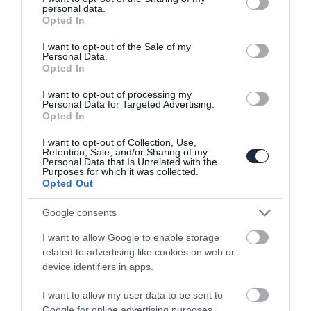
personal data.
grant or deny consent to Google and its third-party tags to
Opted In
use your data for below specified purposes in below Google
consent section.
I want to opt-out of the Sale of my
Personal Data.
Opted In
I want to opt-out of processing my
Hibridesít a Jeep, itt a konnektoros
Personal Data for Targeted Advertising.
Renegade és a Compass
Opted In
I want to opt-out of Collection, Use,
Retention, Sale, and/or Sharing of my
Personal Data that Is Unrelated with the
Purposes for which it was collected.
Opted Out
Google consents
I want to allow Google to enable storage
2025-ben jön az első elektromos Subaru
related to advertising like cookies on web or
device identifiers in apps.
I want to allow my user data to be sent to
Google for online advertising purposes.