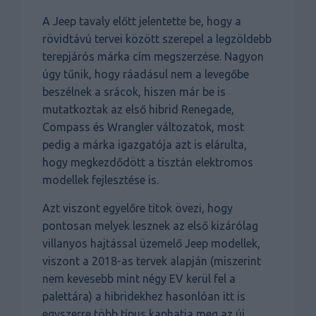
A Jeep tavaly előtt jelentette be, hogy a
rövidtávú tervei között szerepel a legzöldebb
terepjárós márka cím megszerzése. Nagyon
úgy tűnik, hogy ráadásul nem a levegőbe
beszélnek a srácok, hiszen már be is
mutatkoztak az első hibrid Renegade,
Compass és Wrangler változatok, most
pedig a márka igazgatója azt is elárulta,
hogy megkezdődött a tisztán elektromos
modellek fejlesztése is.
Azt viszont egyelőre titok övezi, hogy
pontosan melyek lesznek az első kizárólag
villanyos hajtással üzemelő Jeep modellek,
viszont a 2018-as tervek alapján (miszerint
nem kevesebb mint négy EV kerül fel a
palettára) a hibridekhez hasonlóan itt is
egyszerre több típus kaphatja meg az új