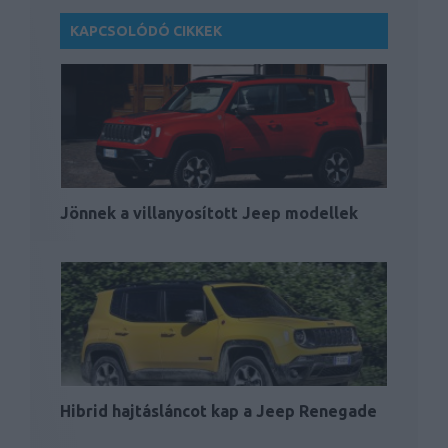
KAPCSOLÓDÓ CIKKEK
Jönnek a villanyosított Jeep modellek
Hibrid hajtásláncot kap a Jeep Renegade