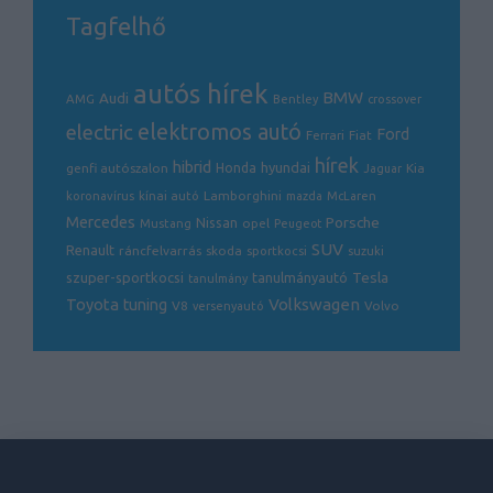
Tagfelhő
autós hírek
BMW
Audi
AMG
Bentley
crossover
electric
elektromos autó
Ford
Ferrari
Fiat
hírek
hibrid
hyundai
genfi autószalon
Honda
Kia
Jaguar
Lamborghini
koronavírus
kínai autó
mazda
McLaren
Mercedes
Porsche
Nissan
opel
Mustang
Peugeot
SUV
Renault
ráncfelvarrás
skoda
sportkocsi
suzuki
Tesla
szuper-sportkocsi
tanulmányautó
tanulmány
Volkswagen
Toyota
tuning
V8
Volvo
versenyautó