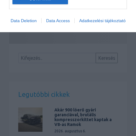
Data Deletion
Data Access
Adatkezelési tájékoztató
Még idén szalonokba kerülnek az új Jeep
hibridek
Legutóbbi cikkek
Akár 900 lóerő gyári
garanciával, brutális
kompresszorkittet kaptak a
V8-as Ramok
2026. augusztus 6.