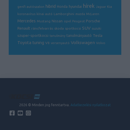
hírek
hibrid
hyundai
genfi autószalon
Honda
Kia
Jaguar
Lamborghini
koronavírus
kínai autó
mazda
McLaren
Mercedes
Porsche
Nissan
opel
Mustang
Peugeot
SUV
Renault
ráncfelvarrás
skoda
sportkocsi
suzuki
Tesla
szuper-sportkocsi
tanulmányautó
tanulmány
Volkswagen
Toyota
tuning
V8
Volvo
versenyautó
2026 © Minden jog fenntartva.
Adatkezelési nyilatkozat