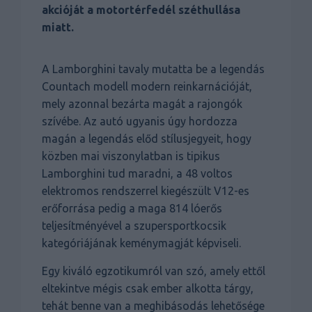
akcióját a motortérfedél széthullása
miatt.
A Lamborghini tavaly mutatta be a legendás
Countach modell modern reinkarnációját,
mely azonnal bezárta magát a rajongók
szívébe. Az autó ugyanis úgy hordozza
magán a legendás előd stílusjegyeit, hogy
közben mai viszonylatban is tipikus
Lamborghini tud maradni, a 48 voltos
elektromos rendszerrel kiegészült V12-es
erőforrása pedig a maga 814 lóerős
teljesítményével a szupersportkocsik
kategóriájának keménymagját képviseli.
Egy kiváló egzotikumról van szó, amely ettől
eltekintve mégis csak ember alkotta tárgy,
tehát benne van a meghibásodás lehetősége