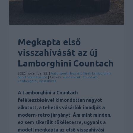
Megkapta első
visszahívását az új
Lamborghini Countach
2022. november 22. |
Auto sport
Használt
Hírek
Lamborghini
Sport
Személyauto
| Címkék:
autós hírek
,
Countach
,
Lamborghini
,
visszahívás
A Lamborghini a Countach
felélesztésével kimondottan nagyot
alkotott, a tehetős vásárlók imádják a
modern-retro járgányt. Ám mint minden,
ez sem sikerült tökéletesre, ugyanis a
modell megkapta az első visszahívási