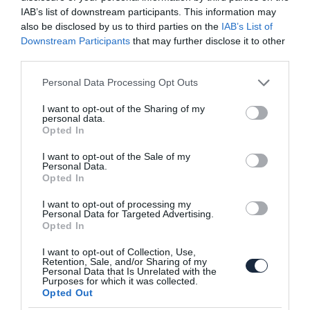
IAB’s list of downstream participants. This information may
also be disclosed by us to third parties on the
IAB’s List of
Downstream Participants
that may further disclose it to other
third parties.
Please note that this website/app uses one or more Google
Personal Data Processing Opt Outs
services and may gather and store information including but
not limited to your visit or usage behaviour. You may click to
I want to opt-out of the Sharing of my
personal data.
grant or deny consent to Google and its third-party tags to
Egy Lamborghini Countach a Lego
Opted In
use your data for below specified purposes in below Google
legújabb dobása
consent section.
I want to opt-out of the Sale of my
Personal Data.
Opted In
I want to opt-out of processing my
Personal Data for Targeted Advertising.
Opted In
I want to opt-out of Collection, Use,
Retention, Sale, and/or Sharing of my
Personal Data that Is Unrelated with the
Visszatér a Lamborghini Countach!
Purposes for which it was collected.
Opted Out