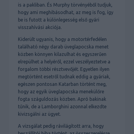
is a pakliban. És Murphy törvényéből tudjuk,
hogy ami meghibásodhat, az meg is fog, így
be is futott a különlegesség első gyári
visszahívási akciója.
Kiderült ugyanis, hogy a motortérfedélen
található négy darab üveglapocska menet
közben könnyen kilazulhat és egyszerűen
elrepülhet a helyéről, ezzel veszélyeztetve a
forgalom többi résztvevőjét. Egyetlen ilyen
megtörtént esetről tudnak eddig a gyáriak,
egészen pontosan Katarban történt meg,
hogy az egyik üveglapocska menekülőre
fogta száguldozás közben. Apró bakinak
tűnik, de a Lamborghini azonnal elkezdte
kivizsgálni az ügyet.
A vizsgálat pedig rávilágított arra, hogy
beszállítói hiba történt, az összeszerelésre