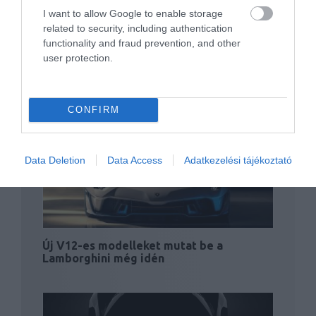
I want to allow Google to enable storage
related to security, including authentication
functionality and fraud prevention, and other
user protection.
Új elnevezést védetett le a Lamborghini.
Ez lesz a…
CONFIRM
Data Deletion
Data Access
Adatkezelési tájékoztató
Új V12-es modelleket mutat be a
Lamborghini még idén