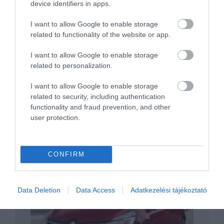
device identifiers in apps.
I want to allow Google to enable storage
related to functionality of the website or app.
I want to allow Google to enable storage
Megérkezett a Captur új generációja
related to personalization.
I want to allow Google to enable storage
related to security, including authentication
functionality and fraud prevention, and other
user protection.
CONFIRM
Ráncfelvarrást kap a Renault Koleos
Data Deletion
Data Access
Adatkezelési tájékoztató