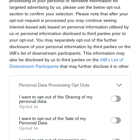
processing of your personal or sensitive information for
targeted advertising by us, please use the below opt-out
section to confirm your selection. Please note that after your
opt-out request is processed you may continue seeing
interest-based ads based on personal information utilized by
us or personal information disclosed to third parties prior to
your opt-out. You may separately opt-out of the further
disclosure of your personal information by third parties on the
IAB’s list of downstream participants. This information may
also be disclosed by us to third parties on the
IAB’s List of
Idén a Renault Zoe Európa legsikeresebb
elektromos autója!
Downstream Participants
that may further disclose it to other
third parties.
Please note that this website/app uses one or more Google
Personal Data Processing Opt Outs
services and may gather and store information including but
not limited to your visit or usage behaviour. You may click to
I want to opt-out of the Sharing of my
personal data.
grant or deny consent to Google and its third-party tags to
Opted In
use your data for below specified purposes in below Google
consent section.
I want to opt-out of the Sale of my
Personal Data.
Bővíti villanyos palettáját a Renault
Opted In
I want to opt-out of processing my