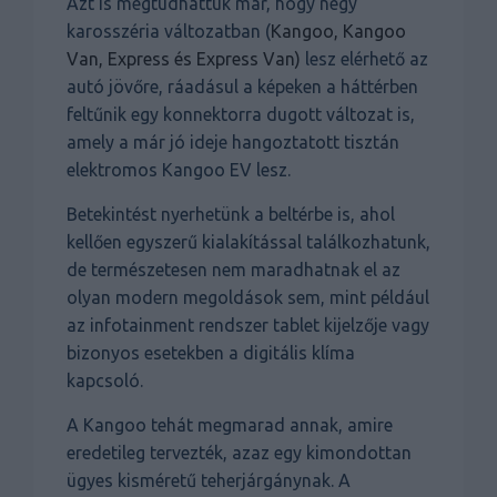
Azt is megtudhattuk már, hogy négy
karosszéria változatban (
Kangoo, Kangoo
Van, Express és Express Van)
lesz elérhető az
autó jövőre, ráadásul a képeken a háttérben
feltűnik egy konnektorra dugott változat is,
amely a már jó ideje hangoztatott tisztán
elektromos Kangoo EV lesz.
Betekintést nyerhetünk a beltérbe is, ahol
kellően egyszerű kialakítással találkozhatunk,
de természetesen nem maradhatnak el az
olyan modern megoldások sem, mint például
az infotainment rendszer tablet kijelzője vagy
bizonyos esetekben a digitális klíma
kapcsoló.
A Kangoo tehát megmarad annak, amire
eredetileg tervezték, azaz egy kimondottan
ügyes kisméretű teherjárgánynak. A