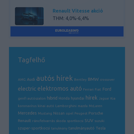
Renault Vitesse akció
THM: 4,0%-6,4%
Renault RNH Basic akció
THM: 5,9% - 30,2%
Tagfelhő
autós hírek
BMW
Audi
AMG
Bentley
crossover
electric
elektromos autó
Ford
Ferrari
Fiat
hírek
hibrid
hyundai
genfi autószalon
Honda
Kia
Jaguar
Lamborghini
koronavírus
kínai autó
mazda
McLaren
Mercedes
Porsche
Nissan
opel
Mustang
Peugeot
SUV
Renault
ráncfelvarrás
skoda
sportkocsi
suzuki
Tesla
szuper-sportkocsi
tanulmányautó
tanulmány