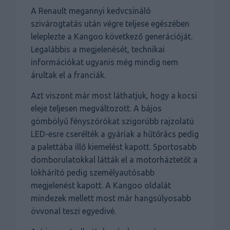
A Renault megannyi kedvcsináló
szivárogtatás után végre teljese egészében
leleplezte a Kangoo következő generációját.
Legalábbis a megjelenését, technikai
információkat ugyanis még mindig nem
árultak el a franciák.
Azt viszont már most láthatjuk, hogy a kocsi
eleje teljesen megváltozott. A bájos
gömbölyű fényszórókat szigorúbb rajzolatú
LED-esre cserélték a gyáriak a hűtőrács pedig
a palettába illő kiemelést kapott. Sportosabb
domborulatokkal látták el a motorháztetőt a
lökhárító pedig személyautósabb
megjelenést kapott. A Kangoo oldalát
mindezek mellett most már hangsúlyosabb
övvonal teszi egyedivé.