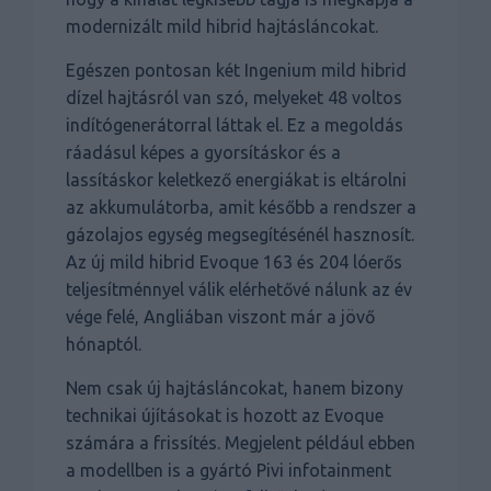
modernizált mild hibrid hajtásláncokat.
Egészen pontosan két Ingenium mild hibrid
dízel hajtásról van szó, melyeket 48 voltos
indítógenerátorral láttak el. Ez a megoldás
ráadásul képes a gyorsításkor és a
lassításkor keletkező energiákat is eltárolni
az akkumulátorba, amit később a rendszer a
gázolajos egység megsegítésénél hasznosít.
Az új mild hibrid Evoque 163 és 204 lóerős
teljesítménnyel válik elérhetővé nálunk az év
vége felé, Angliában viszont már a jövő
hónaptól.
Nem csak új hajtásláncokat, hanem bizony
technikai újításokat is hozott az Evoque
számára a frissítés. Megjelent például ebben
a modellben is a gyártó Pivi infotainment