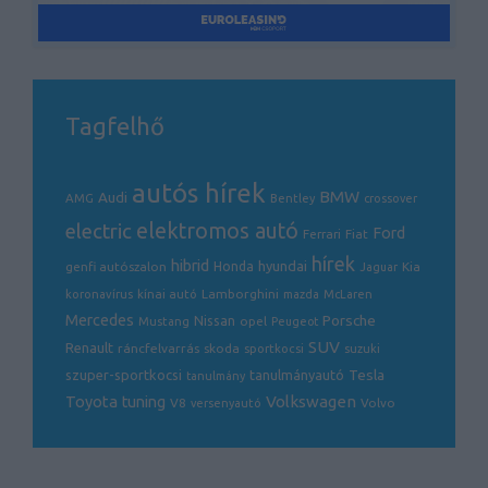
Tagfelhő
autós hírek
BMW
Audi
AMG
Bentley
crossover
electric
elektromos autó
Ford
Ferrari
Fiat
hírek
hibrid
hyundai
genfi autószalon
Honda
Kia
Jaguar
Lamborghini
koronavírus
kínai autó
mazda
McLaren
Mercedes
Porsche
Nissan
opel
Mustang
Peugeot
SUV
Renault
ráncfelvarrás
skoda
sportkocsi
suzuki
Tesla
szuper-sportkocsi
tanulmányautó
tanulmány
Volkswagen
Toyota
tuning
V8
Volvo
versenyautó