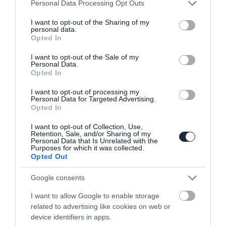
Please note that this website/app uses one or more Google
Personal Data Processing Opt Outs
services and may gather and store information including but
not limited to your visit or usage behaviour. You may click to
I want to opt-out of the Sharing of my
Kupé SUV-ot tervez a Range Rover
personal data.
grant or deny consent to Google and its third-party tags to
Opted In
use your data for below specified purposes in below Google
consent section.
I want to opt-out of the Sale of my
Personal Data.
Opted In
I want to opt-out of processing my
Personal Data for Targeted Advertising.
Opted In
Pert nyert a Range Rover a másoló kínai
I want to opt-out of Collection, Use,
márkával szemben
Retention, Sale, and/or Sharing of my
Personal Data that Is Unrelated with the
Purposes for which it was collected.
Opted Out
Google consents
I want to allow Google to enable storage
related to advertising like cookies on web or
device identifiers in apps.