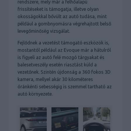
rendszere, mely már a felhőalapú
frissítéseket is támogatja, illetve olyan
okosságokkal bővült az autó tudása, mint
például a gombnyomásra végrehajtott belső
levegőminőség vizsgálat.
Fejlődnek a vezetést támogató eszközök is,
mostantól például az Evoque már a hátulról
is figyeli az autó felé mozgó tárgyakat és
balesetveszély esetén riasztást küld a
vezetőnek. Szintén újdonság a 360 fokos 3D
kamera, mellyel akár 30 kilométeres
óránkénti sebességig is szemmel tartható az
autó környezete.