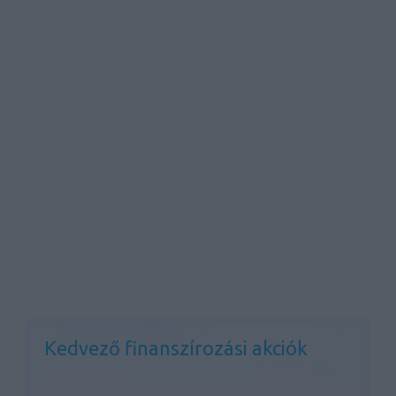
Kedvező finanszírozási akciók