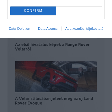
CONFIRM
Data Deletion
Data Access
Adatkezelési tájékoztató
Az első hivatalos képek a Range Rover
Velarról
A Velar stílusában jelent meg az új Land
Rover Evoque