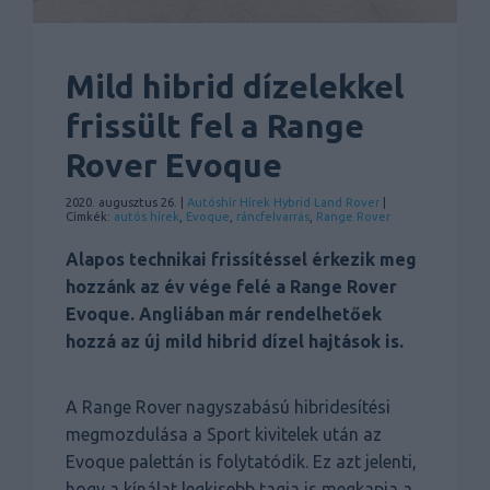
Mild hibrid dízelekkel
frissült fel a Range
Rover Evoque
2020. augusztus 26. |
Autóshír
Hírek
Hybrid
Land Rover
|
Címkék:
autós hírek
,
Evoque
,
ráncfelvarrás
,
Range Rover
Alapos technikai frissítéssel érkezik meg
hozzánk az év vége felé a Range Rover
Evoque. Angliában már rendelhetőek
hozzá az új mild hibrid dízel hajtások is.
A Range Rover nagyszabású hibridesítési
megmozdulása a Sport kivitelek után az
Evoque palettán is folytatódik. Ez azt jelenti,
hogy a kínálat legkisebb tagja is megkapja a