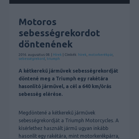
Motoros
sebességrekordot
döntenének
2016. augusztus 08. |
Hírek
| Címkék:
hírek
,
motorkerékpár
,
sebességrekord
,
triumph
A kétkerekű járművek sebességrekordját
döntené meg a Triumph egy rakétára
hasonlító járművel, a cél a 640 km/órás
sebesség elérése.
Megdöntené a kétkerekű járművek
sebességrekordját a Triumph Motorcycles. A
kísérlethez használt jármű ugyan inkább
hasonlít egy rakétára, mint motorkerékpárra,