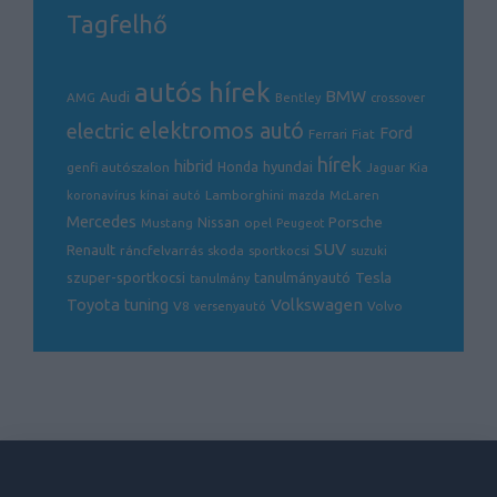
Tagfelhő
autós hírek
BMW
Audi
AMG
Bentley
crossover
electric
elektromos autó
Ford
Ferrari
Fiat
hírek
hibrid
hyundai
genfi autószalon
Honda
Kia
Jaguar
Lamborghini
koronavírus
kínai autó
mazda
McLaren
Mercedes
Porsche
Nissan
opel
Mustang
Peugeot
SUV
Renault
ráncfelvarrás
skoda
sportkocsi
suzuki
Tesla
szuper-sportkocsi
tanulmányautó
tanulmány
Volkswagen
Toyota
tuning
V8
Volvo
versenyautó