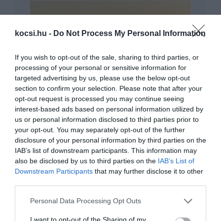
kocsi.hu -
Do Not Process My Personal Information
If you wish to opt-out of the sale, sharing to third parties, or
processing of your personal or sensitive information for
A sebességháború folytatódik
targeted advertising by us, please use the below opt-out
section to confirm your selection. Please note that after your
opt-out request is processed you may continue seeing
interest-based ads based on personal information utilized by
us or personal information disclosed to third parties prior to
your opt-out. You may separately opt-out of the further
disclosure of your personal information by third parties on the
IAB’s list of downstream participants. This information may
also be disclosed by us to third parties on the
IAB’s List of
Downstream Participants
that may further disclose it to other
Ilyen lesz a Mazda CX-8
third parties.
Please note that this website/app uses one or more Google
Personal Data Processing Opt Outs
services and may gather and store information including but
not limited to your visit or usage behaviour. You may click to
I want to opt-out of the Sharing of my