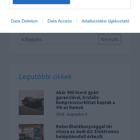
Ismét fűnyíró rekordot döntött a Honda
Data Deletion
Data Access
Adatkezelési tájékoztató
Legutóbbi cikkek
Akár 900 lóerő gyári
garanciával, brutális
kompresszorkittet kaptak a
V8-as Ramok
2026. augusztus 6.
Rekordhatékonysággal tér
vissza az Audi A2: Elektromos
belépőmodell érkezik