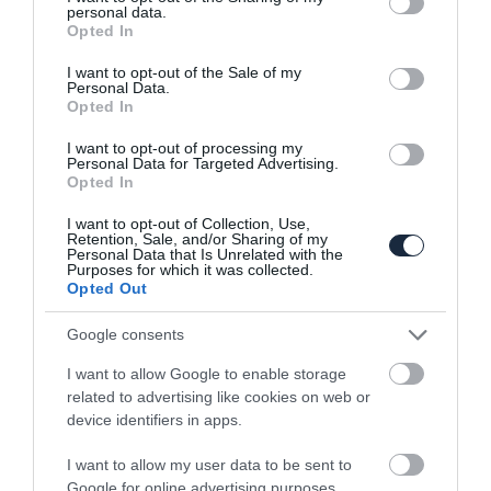
personal data.
grant or deny consent to Google and its third-party tags to
Opted In
use your data for below specified purposes in below Google
consent section.
I want to opt-out of the Sale of my
Personal Data.
Opted In
Lencsevégen egy rejtélyes Honda-
tanulmány
I want to opt-out of processing my
Personal Data for Targeted Advertising.
Opted In
I want to opt-out of Collection, Use,
Retention, Sale, and/or Sharing of my
Personal Data that Is Unrelated with the
Purposes for which it was collected.
Opted Out
Google consents
Felturbózták Ken Block Mustangját
I want to allow Google to enable storage
related to advertising like cookies on web or
device identifiers in apps.
I want to allow my user data to be sent to
Google for online advertising purposes.