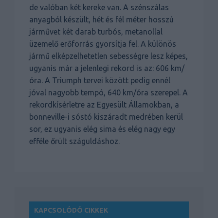
de valóban két kereke van. A szénszálas
anyagból készült, hét és fél méter hosszú
járművet két darab turbós, metanollal
üzemelő erőforrás gyorsítja fel. A különös
jármű elképzelhetetlen sebességre lesz képes,
ugyanis már a jelenlegi rekord is az: 606 km/
óra. A Triumph tervei között pedig ennél
jóval nagyobb tempó, 640 km/óra szerepel. A
rekordkísérletre az Egyesült Államokban, a
bonneville-i sóstó kiszáradt medrében kerül
sor, ez ugyanis elég sima és elég nagy egy
efféle őrült száguldáshoz.
KAPCSOLÓDÓ CIKKEK