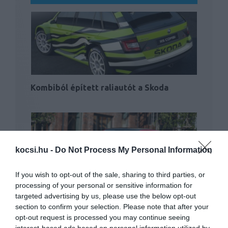
Kombiból épített raliautót a Skoda
kocsi.hu -
Do Not Process My Personal Information
If you wish to opt-out of the sale, sharing to third parties, or
processing of your personal or sensitive information for
Jövőre érkezik az új Skoda Fabia
targeted advertising by us, please use the below opt-out
section to confirm your selection. Please note that after your
opt-out request is processed you may continue seeing
interest-based ads based on personal information utilized by