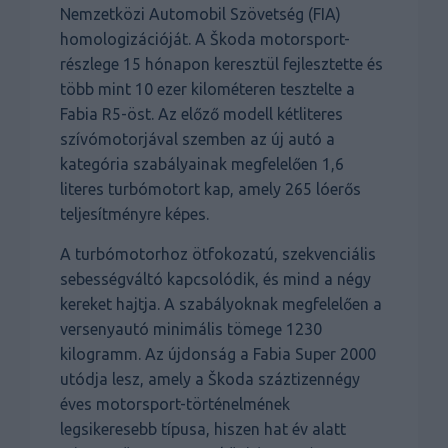
Nemzetközi Automobil Szövetség (FIA)
homologizációját. A Škoda motorsport-
részlege 15 hónapon keresztül fejlesztette és
több mint 10 ezer kilométeren tesztelte a
Fabia R5-öst. Az előző modell kétliteres
szívómotorjával szemben az új autó a
kategória szabályainak megfelelően 1,6
literes turbómotort kap, amely 265 lóerős
teljesítményre képes.
A turbómotorhoz ötfokozatú, szekvenciális
sebességváltó kapcsolódik, és mind a négy
kereket hajtja. A szabályoknak megfelelően a
versenyautó minimális tömege 1230
kilogramm. Az újdonság a Fabia Super 2000
utódja lesz, amely a Škoda száztizennégy
éves motorsport-történelmének
legsikeresebb típusa, hiszen hat év alatt