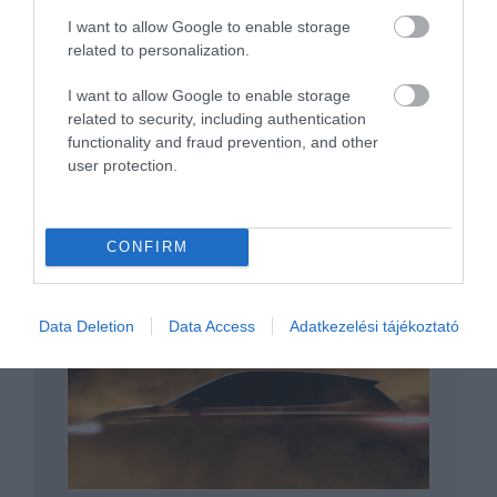
I want to allow Google to enable storage
related to personalization.
Nem kap hibrid hajtást egyelőre a Skoda
Fabia jövőre…
I want to allow Google to enable storage
related to security, including authentication
functionality and fraud prevention, and other
user protection.
CONFIRM
Nem kap kombi variánst az új Skoda Fabia
Data Deletion
Data Access
Adatkezelési tájékoztató