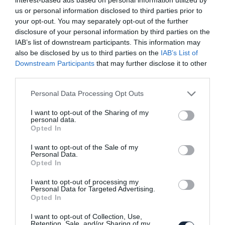
us or personal information disclosed to third parties prior to
your opt-out. You may separately opt-out of the further
disclosure of your personal information by third parties on the
IAB’s list of downstream participants. This information may
also be disclosed by us to third parties on the
IAB’s List of
Terepruhába öltöztette a Skoda a Fabia
Downstream Participants
that may further disclose it to other
kombit
third parties.
Please note that this website/app uses one or more Google
Personal Data Processing Opt Outs
services and may gather and store information including but
not limited to your visit or usage behaviour. You may click to
I want to opt-out of the Sharing of my
personal data.
grant or deny consent to Google and its third-party tags to
Opted In
use your data for below specified purposes in below Google
consent section.
I want to opt-out of the Sale of my
Personal Data.
Opted In
Skoda Fabia pick-up készült
I want to opt-out of processing my
Personal Data for Targeted Advertising.
Opted In
I want to opt-out of Collection, Use,
Retention, Sale, and/or Sharing of my