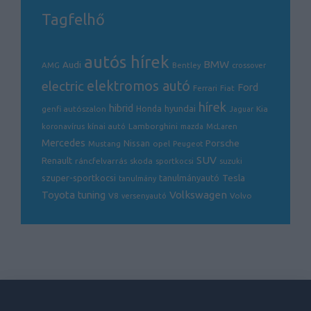
Tagfelhő
autós hírek
BMW
Audi
AMG
Bentley
crossover
electric
elektromos autó
Ford
Ferrari
Fiat
hírek
hibrid
hyundai
genfi autószalon
Honda
Kia
Jaguar
Lamborghini
koronavírus
kínai autó
mazda
McLaren
Mercedes
Porsche
Nissan
opel
Mustang
Peugeot
SUV
Renault
ráncfelvarrás
skoda
sportkocsi
suzuki
Tesla
szuper-sportkocsi
tanulmányautó
tanulmány
Volkswagen
Toyota
tuning
V8
Volvo
versenyautó