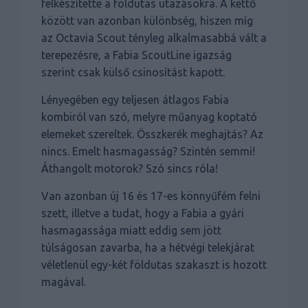
felkészítette a földutas utazásokra. A kettő
között van azonban különbség, hiszen míg
az Octavia Scout tényleg alkalmasabbá vált a
terepezésre, a Fabia ScoutLine igazság
szerint csak külső csinosítást kapott.
Lényegében egy teljesen átlagos Fabia
kombiról van szó, melyre műanyag koptató
elemeket szereltek. Összkerék meghajtás? Az
nincs. Emelt hasmagasság? Szintén semmi!
Áthangolt motorok? Szó sincs róla!
Van azonban új 16 és 17-es könnyűfém felni
szett, illetve a tudat, hogy a Fabia a gyári
hasmagassága miatt eddig sem jött
túlságosan zavarba, ha a hétvégi telekjárat
véletlenül egy-két földutas szakaszt is hozott
magával.