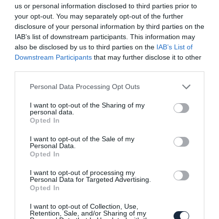
us or personal information disclosed to third parties prior to
your opt-out. You may separately opt-out of the further
disclosure of your personal information by third parties on the
IAB’s list of downstream participants. This information may
also be disclosed by us to third parties on the
IAB’s List of
Ralira megy az új Skoda Fabia
Downstream Participants
that may further disclose it to other
third parties.
Please note that this website/app uses one or more Google
Personal Data Processing Opt Outs
services and may gather and store information including but
not limited to your visit or usage behaviour. You may click to
I want to opt-out of the Sharing of my
personal data.
grant or deny consent to Google and its third-party tags to
Opted In
use your data for below specified purposes in below Google
consent section.
I want to opt-out of the Sale of my
Personal Data.
Kombi formában is kapható lesz a Skoda
Opted In
Fabia…
I want to opt-out of processing my
Personal Data for Targeted Advertising.
Opted In
I want to opt-out of Collection, Use,
Retention, Sale, and/or Sharing of my