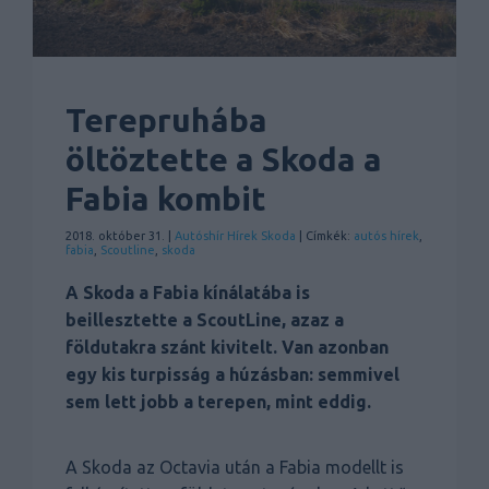
Terepruhába
öltöztette a Skoda a
Fabia kombit
2018. október 31. |
Autóshír
Hírek
Skoda
| Címkék:
autós hírek
,
fabia
,
Scoutline
,
skoda
A Skoda a Fabia kínálatába is
beillesztette a ScoutLine, azaz a
földutakra szánt kivitelt. Van azonban
egy kis turpisság a húzásban: semmivel
sem lett jobb a terepen, mint eddig.
A Skoda az Octavia után a Fabia modellt is