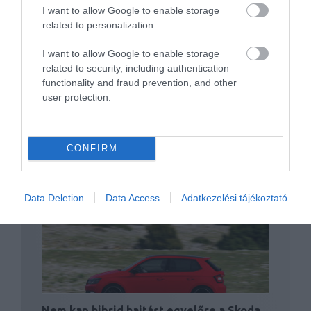
Terepes felszereltségi szintet kap a
I want to allow Google to enable storage
Skoda Kamiq
related to personalization.
I want to allow Google to enable storage
related to security, including authentication
functionality and fraud prevention, and other
user protection.
CONFIRM
Itt vannak az első pontos információk a
Skoda Fabia…
Data Deletion
Data Access
Adatkezelési tájékoztató
Nem kap hibrid hajtást egyelőre a Skoda