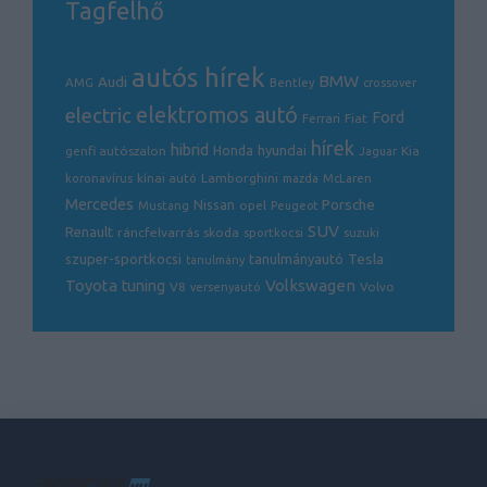
Tagfelhő
autós hírek
BMW
Audi
AMG
Bentley
crossover
electric
elektromos autó
Ford
Ferrari
Fiat
hírek
hibrid
hyundai
genfi autószalon
Honda
Kia
Jaguar
Lamborghini
koronavírus
kínai autó
mazda
McLaren
Mercedes
Porsche
Nissan
opel
Mustang
Peugeot
SUV
Renault
ráncfelvarrás
skoda
sportkocsi
suzuki
Tesla
szuper-sportkocsi
tanulmányautó
tanulmány
Volkswagen
Toyota
tuning
V8
Volvo
versenyautó