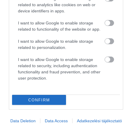
related to analytics like cookies on web or
device identifiers in apps.
I want to allow Google to enable storage
Még idén bemutatkozik az új Skoda Fabia
related to functionality of the website or app.
generáció
I want to allow Google to enable storage
related to personalization.
I want to allow Google to enable storage
related to security, including authentication
functionality and fraud prevention, and other
user protection.
Nem kap kombi variánst az új Skoda Fabia
CONFIRM
Data Deletion
Data Access
Adatkezelési tájékoztató