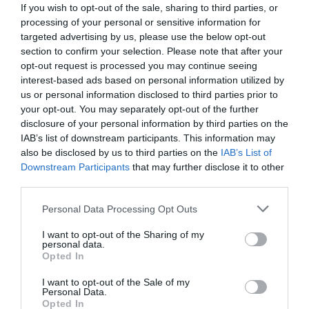
If you wish to opt-out of the sale, sharing to third parties, or
processing of your personal or sensitive information for
targeted advertising by us, please use the below opt-out
section to confirm your selection. Please note that after your
opt-out request is processed you may continue seeing
interest-based ads based on personal information utilized by
us or personal information disclosed to third parties prior to
Nem kap hibrid hajtást egyelőre a Skoda
your opt-out. You may separately opt-out of the further
Fabia jövőre…
disclosure of your personal information by third parties on the
IAB’s list of downstream participants. This information may
also be disclosed by us to third parties on the
IAB’s List of
Downstream Participants
that may further disclose it to other
third parties.
Please note that this website/app uses one or more Google
Personal Data Processing Opt Outs
services and may gather and store information including but
not limited to your visit or usage behaviour. You may click to
I want to opt-out of the Sharing of my
personal data.
grant or deny consent to Google and its third-party tags to
Terepruhába öltöztette a Skoda a Fabia
Opted In
use your data for below specified purposes in below Google
kombit
consent section.
I want to opt-out of the Sale of my
Personal Data.
Opted In