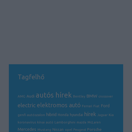
Tagfelhő
autós hírek
BMW
Audi
AMG
Bentley
crossover
electric
elektromos autó
Ford
Ferrari
Fiat
hírek
hibrid
hyundai
genfi autószalon
Honda
Kia
Jaguar
Lamborghini
koronavírus
kínai autó
mazda
McLaren
Mercedes
Porsche
Nissan
opel
Mustang
Peugeot