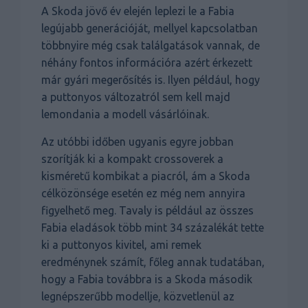
A Skoda jövő év elején leplezi le a Fabia
legújabb generációját, mellyel kapcsolatban
többnyire még csak találgatások vannak, de
néhány fontos információra azért érkezett
már gyári megerősítés is. Ilyen például, hogy
a puttonyos változatról sem kell majd
lemondania a modell vásárlóinak.
Az utóbbi időben ugyanis egyre jobban
szorítják ki a kompakt crossoverek a
kisméretű kombikat a piacról, ám a Skoda
célközönsége esetén ez még nem annyira
figyelhető meg. Tavaly is például az összes
Fabia eladások több mint 34 százalékát tette
ki a puttonyos kivitel, ami remek
eredménynek számít, főleg annak tudatában,
hogy a Fabia továbbra is a Skoda második
legnépszerűbb modellje, közvetlenül az