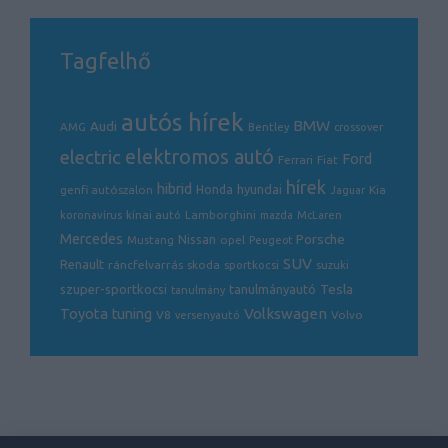
Tagfelhő
autós hírek
BMW
Audi
AMG
Bentley
crossover
electric
elektromos autó
Ford
Ferrari
Fiat
hírek
hibrid
hyundai
genfi autószalon
Honda
Kia
Jaguar
Lamborghini
koronavírus
kínai autó
mazda
McLaren
Mercedes
Porsche
Nissan
opel
Mustang
Peugeot
SUV
Renault
ráncfelvarrás
skoda
sportkocsi
suzuki
Tesla
szuper-sportkocsi
tanulmányautó
tanulmány
Volkswagen
Toyota
tuning
V8
Volvo
versenyautó