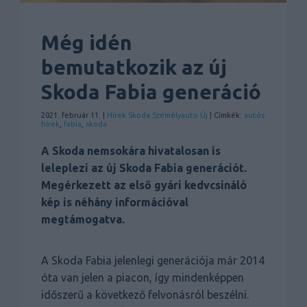
Még idén
bemutatkozik az új
Skoda Fabia generáció
2021. február 11. |
Hírek
Skoda
Személyauto
Új
| Címkék:
autós
hírek
,
fabia
,
skoda
A Skoda nemsokára hivatalosan is
leleplezi az új Skoda Fabia generációt.
Megérkezett az első gyári kedvcsináló
kép is néhány információval
megtámogatva.
A Skoda Fabia jelenlegi generációja már 2014
óta van jelen a piacon, így mindenképpen
időszerű a következő felvonásról beszélni.