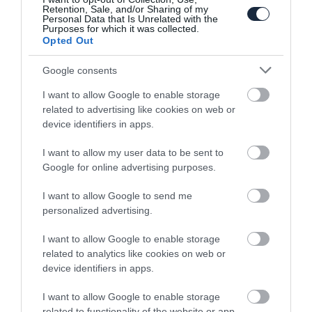
Retention, Sale, and/or Sharing of my
Personal Data that Is Unrelated with the
Purposes for which it was collected.
Opted Out
Google consents
I want to allow Google to enable storage
Kombi formában is kapható lesz a Skoda
related to advertising like cookies on web or
Fabia…
device identifiers in apps.
I want to allow my user data to be sent to
Google for online advertising purposes.
I want to allow Google to send me
personalized advertising.
I want to allow Google to enable storage
related to analytics like cookies on web or
Kombiból épített raliautót a Skoda
device identifiers in apps.
I want to allow Google to enable storage
related to functionality of the website or app.