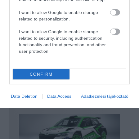
I want to allow Google to enable storage
related to personalization.
I want to allow Google to enable storage
Nem kap kombi variánst az új Skoda Fabia
related to security, including authentication
functionality and fraud prevention, and other
user protection.
CONFIRM
Data Deletion
Data Access
Adatkezelési tájékoztató
Ralira megy az új Skoda Fabia