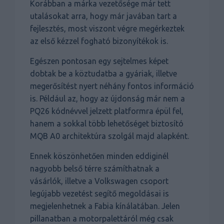
Korábban a márka vezetősége már tett
utalásokat arra, hogy már javában tart a
fejlesztés, most viszont végre megérkeztek
az első kézzel fogható bizonyítékok is.
Egészen pontosan egy sejtelmes képet
dobtak be a köztudatba a gyáriak, illetve
megerősítést nyert néhány fontos információ
is. Például az, hogy az újdonság már nem a
PQ26 kódnévvel jelzett platformra épül fel,
hanem a sokkal több lehetőséget biztosító
MQB A0 architektúra szolgál majd alapként.
Ennek köszönhetően minden eddiginél
nagyobb belső térre számíthatnak a
vásárlók, illetve a Volkswagen csoport
legújabb vezetést segítő megoldásai is
megjelenhetnek a Fabia kínálatában. Jelen
pillanatban a motorpalettáról még csak