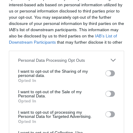
interest-based ads based on personal information utilized by
us or personal information disclosed to third parties prior to
your opt-out. You may separately opt-out of the further
disclosure of your personal information by third parties on the
IAB’s list of downstream participants. This information may
also be disclosed by us to third parties on the
IAB’s List of
Downstream Participants
that may further disclose it to other
third parties.
Terepruhába öltöztette a Skoda a Fabia
kombit
Please note that this website/app uses one or more Google
Personal Data Processing Opt Outs
services and may gather and store information including but
not limited to your visit or usage behaviour. You may click to
I want to opt-out of the Sharing of my
personal data.
grant or deny consent to Google and its third-party tags to
Opted In
use your data for below specified purposes in below Google
consent section.
I want to opt-out of the Sale of my
Personal Data.
Opted In
I want to opt-out of processing my
Itt vannak az első pontos információk a
Personal Data for Targeted Advertising.
Skoda Fabia…
Opted In
I want to opt-out of Collection, Use,