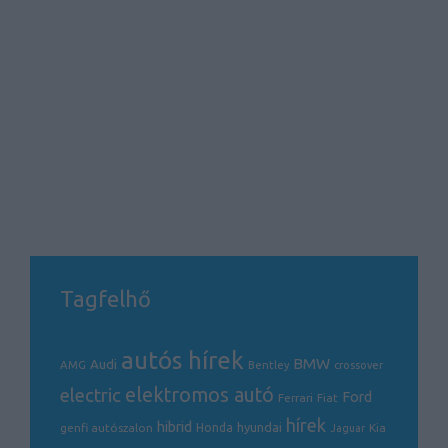
Tagfelhő
autós hírek
BMW
Audi
AMG
Bentley
crossover
electric
elektromos autó
Ford
Ferrari
Fiat
hírek
hibrid
hyundai
genfi autószalon
Honda
Kia
Jaguar