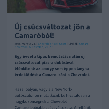
Új csúcsváltozat jön a
Camaróból!
2016. március 21. |
Chevrolet
Hírek
Sport
| Címkék:
Camaro
,
New York-i Autószalon
,
V8
,
ZL1
Egy évvel a típus bemutatása után új
csúcsváltozat piacra dobásával
élénkítené az amúgy sem éppen lanyha
érdeklődést a Camaro iránt a Chevrolet.
Hazai pályán, vagyis a New York-i
autószalonon mutatkozik be hivatalosan a
nagyközönségnek a Chevrolet
Camaro legújabb csúcsváltozata. A feltűnő,