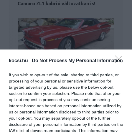
Camaro ZL1 kabrió változatban is!
kocsi.hu -
Do Not Process My Personal Information
Ötven évvel öregített Camaro
If you wish to opt-out of the sale, sharing to third parties, or
processing of your personal or sensitive information for
targeted advertising by us, please use the below opt-out
section to confirm your selection. Please note that after your
opt-out request is processed you may continue seeing
interest-based ads based on personal information utilized by
us or personal information disclosed to third parties prior to
your opt-out. You may separately opt-out of the further
Négyhengeressel és V8-assal is jön az új
disclosure of your personal information by third parties on the
Camaro
IAB’s list of downstream participants. This information may