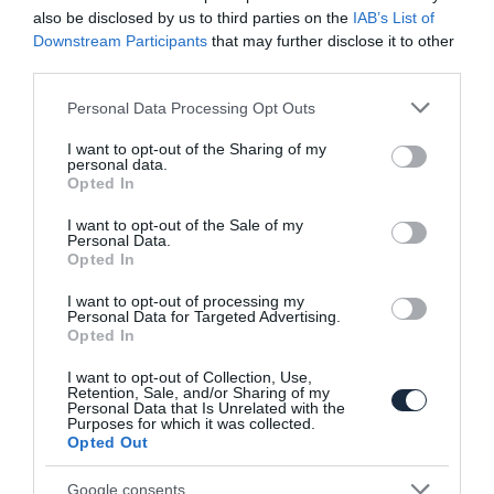
also be disclosed by us to third parties on the
IAB’s List of
Downstream Participants
that may further disclose it to other
third parties.
Please note that this website/app uses one or more Google
Personal Data Processing Opt Outs
services and may gather and store information including but
not limited to your visit or usage behaviour. You may click to
I want to opt-out of the Sharing of my
personal data.
grant or deny consent to Google and its third-party tags to
Opted In
Kalapács alá kerül a Chevrolet Camaro
use your data for below specified purposes in below Google
eCOPO…
consent section.
I want to opt-out of the Sale of my
Personal Data.
Opted In
I want to opt-out of processing my
Personal Data for Targeted Advertising.
Opted In
I want to opt-out of Collection, Use,
Retention, Sale, and/or Sharing of my
Personal Data that Is Unrelated with the
Purposes for which it was collected.
Új Camaro-verziók a SEMA kiállításra
Opted Out
Google consents