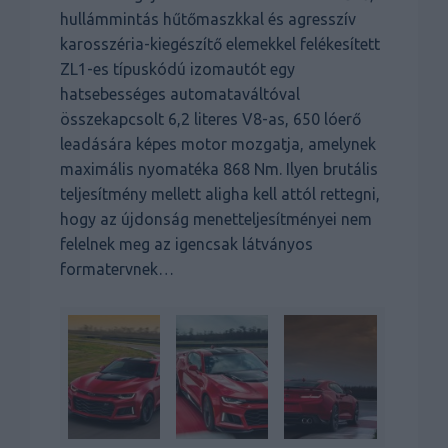
hullámmintás hűtőmaszkkal és agresszív
karosszéria-kiegészítő elemekkel felékesített
ZL1-es típuskódú izomautót egy
hatsebességes automataváltóval
összekapcsolt 6,2 literes V8-as, 650 lóerő
leadására képes motor mozgatja, amelynek
maximális nyomatéka 868 Nm. Ilyen brutális
teljesítmény mellett aligha kell attól rettegni,
hogy az újdonság menetteljesítményei nem
felelnek meg az igencsak látványos
formatervnek…