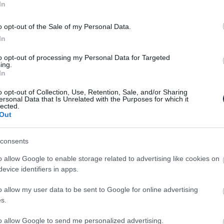
In
 irányadó elvek. Akkor a jogász azt mondta, hogy
, de a Berni Egyezmény bizonyos pontjai
o opt-out of the Sale of my Personal Data.
hez. „Ezek megkövetelik az országoktól, hogy
In
atkozó jogszabályait. A szerzői jogi törvények
k mások, az elvek hasonlóak.”- hangzik a
to opt-out of processing my Personal Data for Targeted
ing.
In
deni a cégek a szellemi tulajdonukat a kínai
o opt-out of Collection, Use, Retention, Sale, and/or Sharing
ersonal Data that Is Unrelated with the Purposes for which it
ágban nem könnyű ezt bíróságra vinni, hiszen
lected.
Out
t álló cégekhez. Lehet nyerni egyáltalán egy ilyen
gyszer már sikerült, amikor is a LandWind-nek le
l és kártérítést fizetnie az angol cégnek.
consents
o allow Google to enable storage related to advertising like cookies on
leg neki akar-e állni kakaskodni Kínában, ezzel
evice identifiers in apps.
sét és felvásárló piacát? Főként annak fényében,
pcsolatokat ápoló cég ázsiában, mint az ORA
o allow my user data to be sent to Google for online advertising
követni a fejleményeket!
s.
to allow Google to send me personalized advertising.