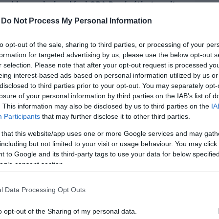
ebb premierje a kínai ORA Bogár átirata volt.
ette a dolog, az ügyvédek már dolgoznak a
-
Do Not Process My Personal Information
to opt-out of the sale, sharing to third parties, or processing of your per
formation for targeted advertising by us, please use the below opt-out s
márkája az ORA, mely az idei Shaghai Auto Show
r selection. Please note that after your opt-out request is processed y
lkswagen Bogár modern, négyajtós átiratát is.
eing interest-based ads based on personal information utilized by us or
 nincs, legalábbis egyelőre. Mert most a német
disclosed to third parties prior to your opt-out. You may separately opt-
 az újdonság iránt.
losure of your personal information by third parties on the IAB’s list of
. This information may also be disclosed by us to third parties on the
IA
egnézzük, hogy történt-e bármilyen jogsértés a
Participants
that may further disclose it to other third parties.
len. Ha kell, megtesszük a szükséges jogi
 that this website/app uses one or more Google services and may gath
 a
Carscoops
újságírójának.
including but not limited to your visit or usage behaviour. You may click 
 to Google and its third-party tags to use your data for below specifi
vénybe ütközik-e a dolog, amikor a Punk Cat közel
ogle consent section.
 hiszen négyajtós és a belső elrendezés is új lett,
cs gyártásban. Bonyolult az ügy, mellyel lesz dolga
l Data Processing Opt Outs
o opt-out of the Sharing of my personal data.
érdezett meg nemzetközi joggal foglalkozó