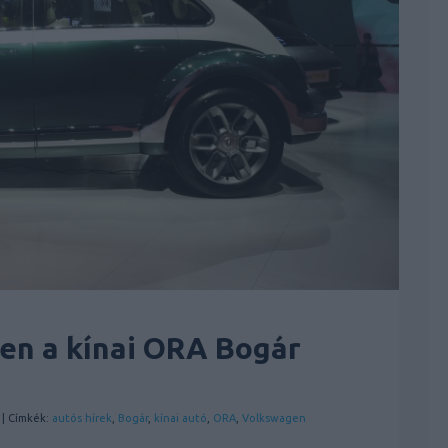
en a kínai ORA Bogár
| Címkék:
autós hírek
,
Bogár
,
kínai autó
,
ORA
,
Volkswagen