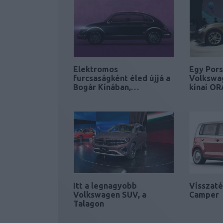
Elektromos
Egy Pors
furcsaságként éled újjá a
Volkswa
Bogár Kínában,…
kínai OR
Itt a legnagyobb
Visszaté
Volkswagen SUV, a
Camper
Talagon