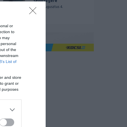
segítségére
2026. augusztus 4.
sonal or
ection to
ou may
 personal
Ha jó élményre utazol
out of the
 downstream
B’s List of
er and store
to grant or
ed purposes