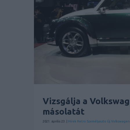
Vizsgálja a Volkswag
másolatát
2021. április 23. |
Hírek
Retro
Személyauto
Új
Volkswagen