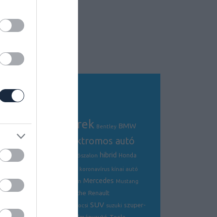
Tagfelhő
autós hírek
BMW
Audi
AMG
Bentley
electric
elektromos autó
crossover
hibrid
Ford
Ferrari
Fiat
genfi autószalon
Honda
hírek
hyundai
Kia
Jaguar
koronavírus
kínai autó
Mercedes
Lamborghini
mazda
McLaren
Mustang
Porsche
Nissan
Renault
opel
Peugeot
SUV
szuper-
ráncfelvarrás
skoda
sportkocsi
suzuki