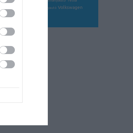
Tesla
sportkocsi
tanulmányautó
tanulmány
Volkswagen
Toyota
tuning
V8
versenyautó
Volvo