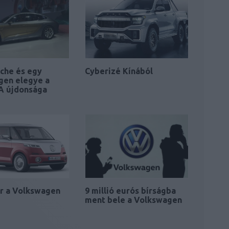
che és egy
Cyberizé Kínából
gen elegye a
A újdonsága
r a Volkswagen
9 millió eurós bírságba
ment bele a Volkswagen