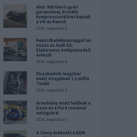
Akár 900 lóerő gyári
garanciával, brutális
kompresszorkittet kaptak
a V8-as Ramok
2026. augusztus 6.
Rekordhatékonysággal tér
vissza az Audi A2:
Elektromos belépőmodell
érkezik
2026. augusztus 6.
Elszabaduló lengőkar
miatt vizsgálnak 1,2 millió
Teslát
2026. augusztus 5.
Áramhiány miatt leállnak a
Dacia és a Ford romániai
autógyárai
2026. augusztus 5.
A Chery érkezett a KGM