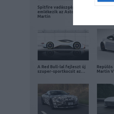
Spitfire vadászgépre
Teljesen
emlékezik az Aston
Martin l
Martin
szériája
A Red Bull-lal fejleszt új
Repülős 
szuper-sportkocsit az…
Martin V