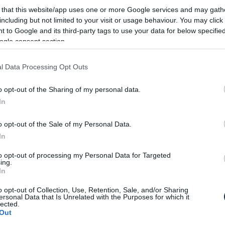
 that this website/app uses one or more Google services and may gath
including but not limited to your visit or usage behaviour. You may click 
dekében, hogy kitörjön konzervatív imidzsének
 to Google and its third-party tags to use your data for below specifi
ogle consent section.
tal való műszaki együttműködés is ennek a jele, és
hivatott szolgálni. A Vanquish-ból készített a cég Q
l Data Processing Opt Outs
 aki a különleges felszereléseket adja a titkos
zatot. A nevéhez hűen vörösre festett Red Arrows
o opt-out of the Sharing of my personal data.
a brit királyi légierő híres akrobata csoportjára,
In
ó beltérrel és a több helyütt megtalálható Red
szlókkal is. További párhuzam, hogy a mindössze tíz
o opt-out of the Sale of my Personal Data.
rtin új gyárában készítik majd, amely pont egy
In
to opt-out of processing my Personal Data for Targeted
ing.
In
o opt-out of Collection, Use, Retention, Sale, and/or Sharing
ersonal Data that Is Unrelated with the Purposes for which it
lected.
Out