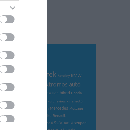
Tagfelhő
autós hírek
BMW
Audi
AMG
Bentley
electric
elektromos autó
crossover
hibrid
Ford
Ferrari
Fiat
genfi autószalon
Honda
hírek
hyundai
Kia
Jaguar
koronavírus
kínai autó
Mercedes
Lamborghini
mazda
McLaren
Mustang
Porsche
Nissan
Renault
opel
Peugeot
SUV
szuper-
ráncfelvarrás
skoda
sportkocsi
suzuki