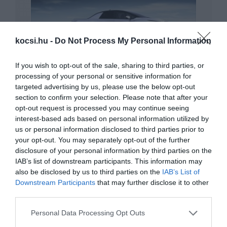
kocsi.hu -
Do Not Process My Personal Information
If you wish to opt-out of the sale, sharing to third parties, or
A konkurencia alá licitál Elon Musk a Tesla
Pickup árával
processing of your personal or sensitive information for
targeted advertising by us, please use the below opt-out
section to confirm your selection. Please note that after your
opt-out request is processed you may continue seeing
interest-based ads based on personal information utilized by
us or personal information disclosed to third parties prior to
your opt-out. You may separately opt-out of the further
disclosure of your personal information by third parties on the
IAB’s list of downstream participants. This information may
also be disclosed by us to third parties on the
IAB’s List of
Négyajtós szuper-sportkocsival ünnepel
Downstream Participants
that may further disclose it to other
az AMG
third parties.
Please note that this website/app uses one or more Google
Personal Data Processing Opt Outs
services and may gather and store information including but