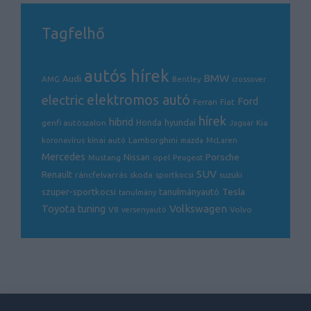
Tagfelhő
autós hírek
BMW
Audi
AMG
Bentley
crossover
electric
elektromos autó
Ford
Ferrari
Fiat
hírek
hibrid
hyundai
genfi autószalon
Honda
Kia
Jaguar
Lamborghini
koronavírus
kínai autó
mazda
McLaren
Mercedes
Porsche
Nissan
opel
Mustang
Peugeot
SUV
Renault
ráncfelvarrás
skoda
sportkocsi
suzuki
Tesla
szuper-sportkocsi
tanulmányautó
tanulmány
Volkswagen
Toyota
tuning
V8
Volvo
versenyautó