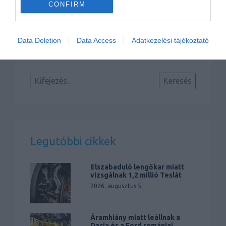
CONFIRM
Hamarosan újraéled a legnagyobb
vadmacska
Data Deletion
Data Access
Adatkezelési tájékoztató
Legutóbbi cikkek
Elszabaduló lengőkar miatt
vizsgálnak 1,2 millió Teslát
2026. augusztus 5.
Áramhiány miatt leállnak a
Dacia és a Ford romániai