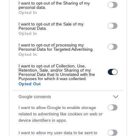
not limited to your visit or usage behaviour. You may click to
I want to opt-out of the Sharing of my
personal data.
grant or deny consent to Google and its third-party tags to
Opted In
use your data for below specified purposes in below Google
consent section.
I want to opt-out of the Sale of my
Personal Data.
Opted In
Szülinapos 7-es sorozat
I want to opt-out of processing my
Personal Data for Targeted Advertising.
Opted In
I want to opt-out of Collection, Use,
Retention, Sale, and/or Sharing of my
Personal Data that Is Unrelated with the
Purposes for which it was collected.
Opted Out
Európában is kapható lesz a Fisker
Google consents
elektromos pickupja
I want to allow Google to enable storage
related to advertising like cookies on web or
device identifiers in apps.
I want to allow my user data to be sent to