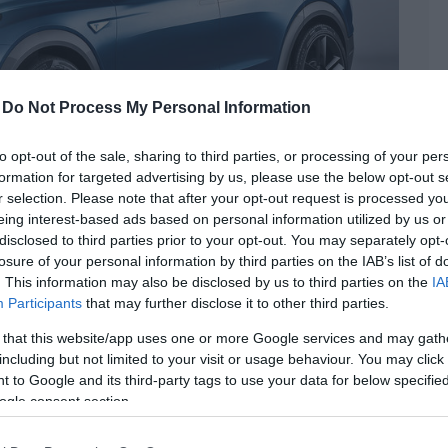
-
Do Not Process My Personal Information
to opt-out of the sale, sharing to third parties, or processing of your per
formation for targeted advertising by us, please use the below opt-out s
r selection. Please note that after your opt-out request is processed y
eing interest-based ads based on personal information utilized by us or
disclosed to third parties prior to your opt-out. You may separately opt-
losure of your personal information by third parties on the IAB’s list of
. This information may also be disclosed by us to third parties on the
IA
Participants
that may further disclose it to other third parties.
ozik a Tesla
 that this website/app uses one or more Google services and may gath
including but not limited to your visit or usage behaviour. You may click 
 to Google and its third-party tags to use your data for below specifi
yauto
Tesla
Új
| Címkék:
elektromos autó
,
Model 3
,
Model Y
,
SUV
ogle consent section.
dei évre beharangozott újdonságot, a Model 3-
szériában gyártják, máris egy új modell