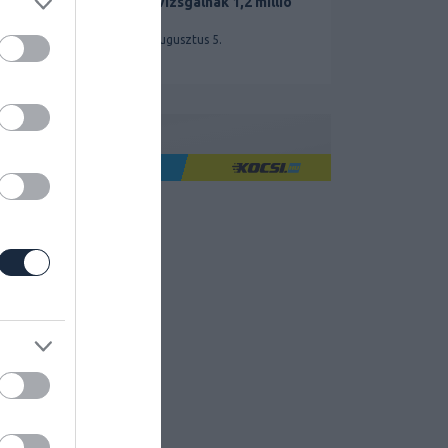
miatt vizsgálnak 1,2 millió
Teslát
2026. augusztus 5.
Ha jó élményre utazol