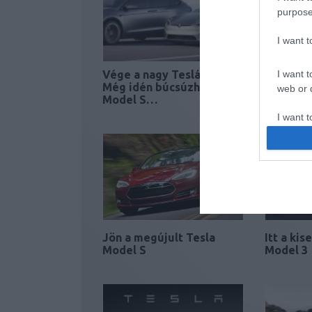
purpose
I want 
I want t
Vége a nagy Tesláknak?
Model Y 
Még idén búcsúzhat a
neve
web or d
Model S…
I want t
or app.
I want t
I want t
authenti
Jön a megújult Tesla
Itt a kis
Model S
Model 3