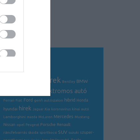
Tagfelhő
autós hírek
BMW
Audi
AMG
Bentley
electric
elektromos autó
crossover
hibrid
Ford
Ferrari
Fiat
genfi autószalon
Honda
hírek
hyundai
Kia
Jaguar
koronavírus
kínai autó
Mercedes
Lamborghini
mazda
McLaren
Mustang
Porsche
Nissan
Renault
opel
Peugeot
SUV
szuper-
ráncfelvarrás
skoda
sportkocsi
suzuki