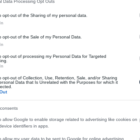
l Data Processing Opt Outs
rtó: jön a Model Y.
o opt-out of the Sharing of my personal data.
In
át típust állít csatasorba az amerikai Tesla,
del Y néven új terméket fejleszt. Az idei évre
o opt-out of the Sale of my Personal Data.
csó” Model 3 műszaki alapjaira épülő, ám
In
típus megjelenését 2019-re ígéri a márka,
to opt-out of processing my Personal Data for Targeted
e a nagyközönségnek. Egyelőre még képet sem
ing.
ráció a brit Autocar magazin ritkán tévedő
In
o opt-out of Collection, Use, Retention, Sale, and/or Sharing
ersonal Data that Is Unrelated with the Purposes for which it
lected.
Out
consents
o allow Google to enable storage related to advertising like cookies on
evice identifiers in apps.
o allow my user data to be sent to Google for online advertising