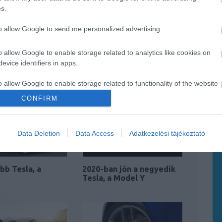
s.
to allow Google to send me personalized advertising.
o allow Google to enable storage related to analytics like cookies on
lesz az új Tesla
Tesla-teherautó:
halasztják a bemutatást
evice identifiers in apps.
o allow Google to enable storage related to functionality of the website
CONFIRM
o allow Google to enable storage related to personalization.
Data Deletion
Data Access
Adatkezelési tájékoztató
o allow Google to enable storage related to security, including
cation functionality and fraud prevention, and other user protection.
ebb Tesla, a
2020-ban jön a negyedik
Tesla, a Model Y