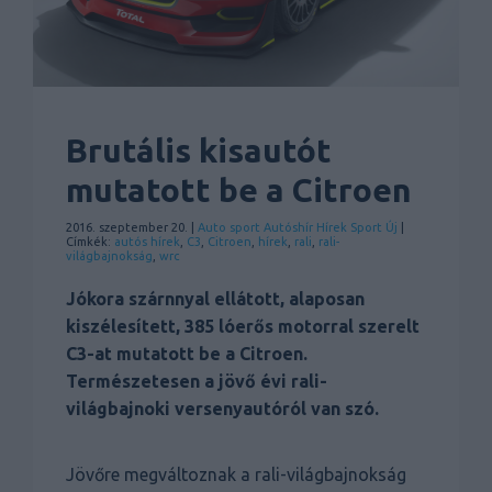
Brutális kisautót
mutatott be a Citroen
2016. szeptember 20. |
Auto sport
Autóshír
Hírek
Sport
Új
|
Címkék:
autós hírek
,
C3
,
Citroen
,
hírek
,
rali
,
rali-
világbajnokság
,
wrc
Jókora szárnnyal ellátott, alaposan
kiszélesített, 385 lóerős motorral szerelt
C3-at mutatott be a Citroen.
Természetesen a jövő évi rali-
világbajnoki versenyautóról van szó.
Jövőre megváltoznak a rali-világbajnokság