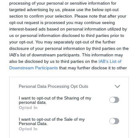
processing of your personal or sensitive information for
targeted advertising by us, please use the below opt-out
section to confirm your selection. Please note that after your
opt-out request is processed you may continue seeing
interest-based ads based on personal information utilized by
us or personal information disclosed to third parties prior to
Raliautóként is jön az új Citroen C3
your opt-out. You may separately opt-out of the further
disclosure of your personal information by third parties on the
IAB’s list of downstream participants. This information may
also be disclosed by us to third parties on the
IAB’s List of
Downstream Participants
that may further disclose it to other
third parties.
Please note that this website/app uses one or more Google
Personal Data Processing Opt Outs
services and may gather and store information including but
not limited to your visit or usage behaviour. You may click to
I want to opt-out of the Sharing of my
Jövőre rali-bajnoki címre tör a Citroen
personal data.
grant or deny consent to Google and its third-party tags to
Opted In
use your data for below specified purposes in below Google
consent section.
I want to opt-out of the Sale of my
Personal Data.
Opted In