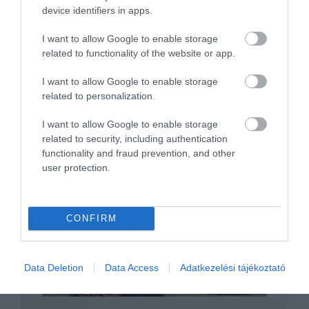
device identifiers in apps.
Robotruhát fejleszt a Hyundai is
I want to allow Google to enable storage
related to functionality of the website or app.
I want to allow Google to enable storage
related to personalization.
I want to allow Google to enable storage
related to security, including authentication
functionality and fraud prevention, and other
A világ leglassabb rendőrautóit állítják
user protection.
szolgálatba…
CONFIRM
Data Deletion
Data Access
Adatkezelési tájékoztató