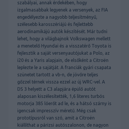
szabályai, annak érdekében, hogy
izgalmasabbak legyenek a versenyek, az FIA
engedélyezte a nagyobb teljesítményű,
szélesebb karosszériájú és fejlettebb
aerodinamikájú autók készítését. Már tudni
lehet, hogy a világbajnok Volkswagen mellett
a menetelő Hyundai és a visszatérő Toyota is
fejlesztik a saját versenyautójukat a Polo, az
i20 és a Yaris alapjain, de elsőként a Citroën
leplezte le a sajátját. A franciák gyári csapata
szünetet tartott a vb-n, de jövőre teljes
gőzzel térnek vissza ezzel az új WRC-vel. A
DS 3 helyett a C3 alapjára épülő autót
alaposan kiszélesítették, 1,6 literes turbós
motorja 385 lóerőt ad le, és a hátsó szárny is
igencsak impresszív méretű. Még csak
prototípusról van szó, amit a Citroën
kiállíthat a párizsi autószalonon, de nagyon