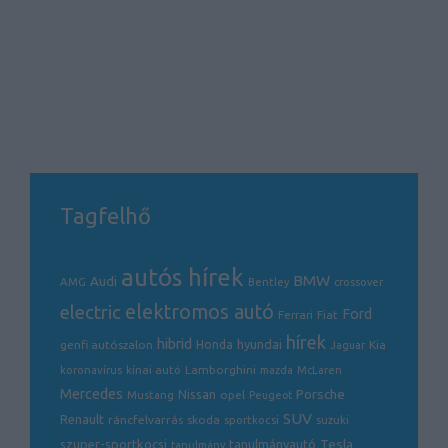
Tagfelhő
autós hírek
BMW
Audi
AMG
Bentley
crossover
electric
elektromos autó
Ford
Ferrari
Fiat
hírek
hibrid
hyundai
genfi autószalon
Honda
Kia
Jaguar
Lamborghini
koronavírus
kínai autó
mazda
McLaren
Mercedes
Porsche
Nissan
opel
Mustang
Peugeot
SUV
Renault
ráncfelvarrás
skoda
sportkocsi
suzuki
Tesla
szuper-sportkocsi
tanulmányautó
tanulmány