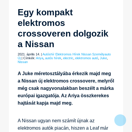
Egy kompakt
elektromos
crossoveren dolgozik
a Nissan
2021. április 14. |
Autóshír
Elektromos
Hírek
Nissan
Személyauto
Új
| Címkék:
Ariya
,
autós hírek
,
electric
,
elektromos autó
,
Juke
,
Nissan
A Juke méretosztályába érkezik majd meg
a Nissan új elektromos crossovere, melyről
még csak nagyvonalakban beszélt a márka
európai igazgatója. Az Ariya összkerekes
hajtását kapja majd meg.
A Nissan ugyan nem számít újnak az
elektromos autók piacán, hiszen a Leaf már