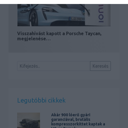
Visszahívást kapott a Porsche Taycan,
megjelenése…
Legutóbbi cikkek
Akár 900 lóerő gyári
garanciával, brutális
kompresszorkittet kaptak a