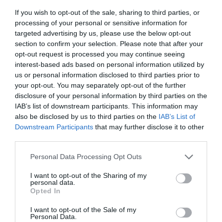
If you wish to opt-out of the sale, sharing to third parties, or
processing of your personal or sensitive information for
targeted advertising by us, please use the below opt-out
section to confirm your selection. Please note that after your
opt-out request is processed you may continue seeing
interest-based ads based on personal information utilized by
us or personal information disclosed to third parties prior to
your opt-out. You may separately opt-out of the further
Ismét egy óriási légzsák-botránynak
disclosure of your personal information by third parties on the
nézünk elébe?
IAB’s list of downstream participants. This information may
also be disclosed by us to third parties on the
IAB’s List of
Downstream Participants
that may further disclose it to other
third parties.
Please note that this website/app uses one or more Google
Personal Data Processing Opt Outs
services and may gather and store information including but
not limited to your visit or usage behaviour. You may click to
I want to opt-out of the Sharing of my
personal data.
grant or deny consent to Google and its third-party tags to
Opted In
use your data for below specified purposes in below Google
Elkészült a százezredik győri hibrid autó
consent section.
I want to opt-out of the Sale of my
Personal Data.