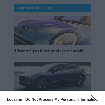
KAPCSOLÓDÓ CIKKEK
Tűzveszélyes lehet az elektromos Mini
Kigyulladó I-Pace modellek miatt
kocsi.hu -
Do Not Process My Personal Information
vizsgálódik a Jaguar