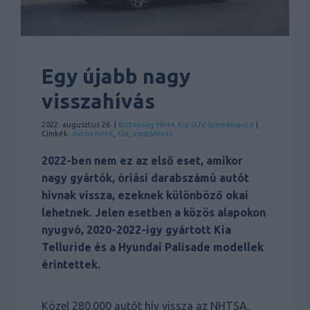
Egy újabb nagy
visszahívás
2022. augusztus 26. |
Biztonság
Hírek
Kia
SUV
Személyauto
|
Címkék:
autós hírek
,
Kia
,
visszahívás
2022-ben nem ez az első eset, amikor
nagy gyártók, óriási darabszámú autót
hívnak vissza, ezeknek különböző okai
lehetnek. Jelen esetben a közös alapokon
nyugvó, 2020-2022-igy gyártott Kia
Telluride és a Hyundai Palisade modellek
érintettek.
Közel 280.000 autót hív vissza az NHTSA,