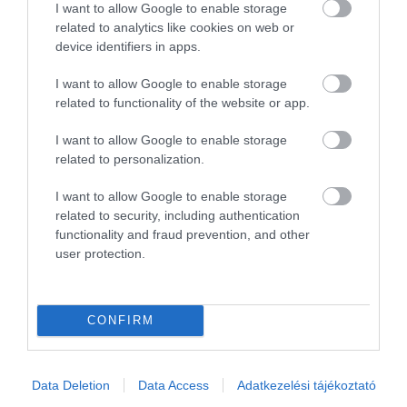
I want to allow Google to enable storage
related to analytics like cookies on web or
device identifiers in apps.
I want to allow Google to enable storage
related to functionality of the website or app.
Még mindig kísért a Takata:
életveszélyre…
I want to allow Google to enable storage
related to personalization.
I want to allow Google to enable storage
related to security, including authentication
functionality and fraud prevention, and other
user protection.
Visszahívják a szervizbe a 2022-ben
CONFIRM
gyártott…
Data Deletion
Data Access
Adatkezelési tájékoztató