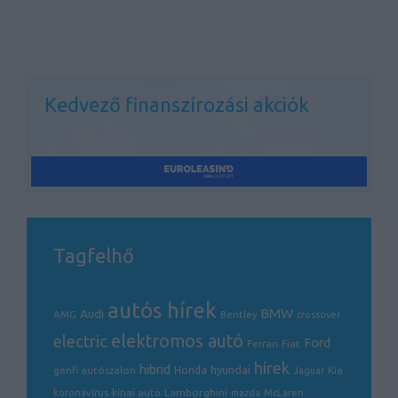
Kedvező finanszírozási akciók
Tagfelhő
autós hírek
BMW
Audi
AMG
Bentley
crossover
electric
elektromos autó
Ford
Ferrari
Fiat
hírek
hibrid
hyundai
genfi autószalon
Honda
Kia
Jaguar
Lamborghini
koronavírus
kínai autó
mazda
McLaren