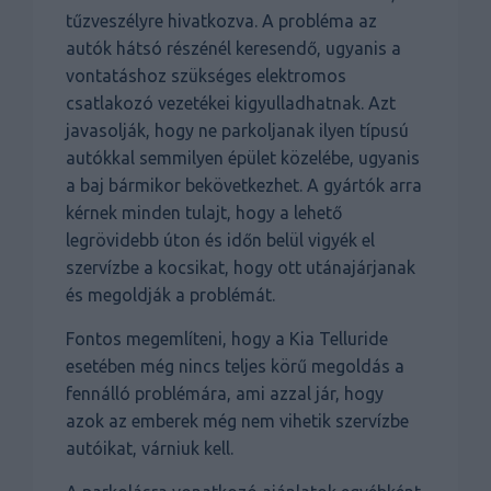
tűzveszélyre hivatkozva. A probléma az
autók hátsó részénél keresendő, ugyanis a
vontatáshoz szükséges elektromos
csatlakozó vezetékei kigyulladhatnak. Azt
javasolják, hogy ne parkoljanak ilyen típusú
autókkal semmilyen épület közelébe, ugyanis
a baj bármikor bekövetkezhet. A gyártók arra
kérnek minden tulajt, hogy a lehető
legrövidebb úton és időn belül vigyék el
szervízbe a kocsikat, hogy ott utánajárjanak
és megoldják a problémát.
Fontos megemlíteni, hogy a Kia Telluride
esetében még nincs teljes körű megoldás a
fennálló problémára, ami azzal jár, hogy
azok az emberek még nem vihetik szervízbe
autóikat, várniuk kell.