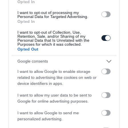
Opted In
I want to opt-out of processing my
Personal Data for Targeted Advertising.
Opted In
I want to opt-out of Collection, Use,
Retention, Sale, and/or Sharing of my
Personal Data that Is Unrelated with the
Felismerik a hibát és alkatrészt rendelnek
Purposes for which it was collected.
a Teslák
Opted Out
Google consents
I want to allow Google to enable storage
related to advertising like cookies on web or
device identifiers in apps.
I want to allow my user data to be sent to
Google for online advertising purposes.
Kiszakadó hátsó szélvédőre figyelmeztet
a McLaren
I want to allow Google to send me
personalized advertising.