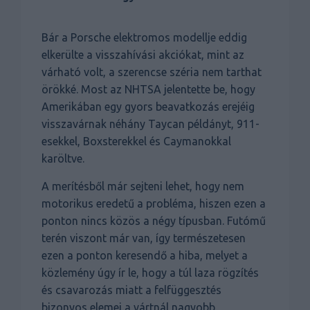
Bár a Porsche elektromos modellje eddig
elkerülte a visszahívási akciókat, mint az
várható volt, a szerencse széria nem tarthat
örökké. Most az NHTSA jelentette be, hogy
Amerikában egy gyors beavatkozás erejéig
visszavárnak néhány Taycan példányt, 911-
esekkel, Boxsterekkel és Caymanokkal
karöltve.
A merítésből már sejteni lehet, hogy nem
motorikus eredetű a probléma, hiszen ezen a
ponton nincs közös a négy típusban. Futómű
terén viszont már van, így természetesen
ezen a ponton keresendő a hiba, melyet a
közlemény úgy ír le, hogy a túl laza rögzítés
és csavarozás miatt a felfüggesztés
bizonyos elemei a vártnál nagyobb