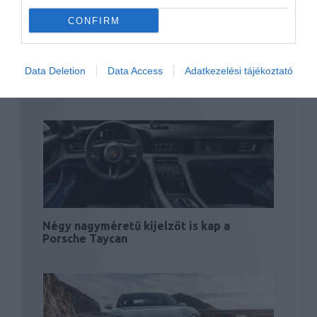
CONFIRM
Data Deletion
Data Access
Adatkezelési tájékoztató
Nem lesz teljesen elektromos a Porsche
911, a…
Négy nagyméretű kijelzőt is kap a
Porsche Taycan