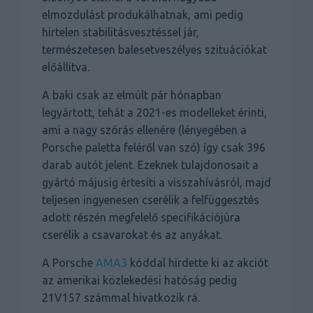
elmozdulást produkálhatnak, ami pedig
hirtelen stabilitásvesztéssel jár,
természetesen balesetveszélyes szituációkat
előállítva.
A baki csak az elmúlt pár hónapban
legyártott, tehát a 2021-es modelleket érinti,
ami a nagy szórás ellenére (lényegében a
Porsche paletta feléről van szó) így csak 396
darab autót jelent. Ezeknek tulajdonosait a
gyártó májusig értesíti a visszahívásról, majd
teljesen ingyenesen cserélik a felfüggesztés
adott részén megfelelő specifikációjúra
cserélik a csavarokat és az anyákat.
A Porsche
AMA3
kóddal hirdette ki az akciót
az amerikai közlekedési hatóság pedig
21V157 számmal hivatkozik rá.