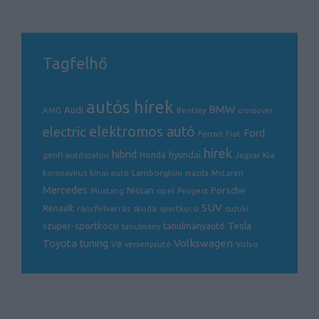
Tagfelhő
autós hírek
BMW
Audi
AMG
Bentley
crossover
electric
elektromos autó
Ford
Ferrari
Fiat
hírek
hibrid
hyundai
genfi autószalon
Honda
Kia
Jaguar
Lamborghini
koronavírus
kínai autó
mazda
McLaren
Mercedes
Porsche
Nissan
opel
Mustang
Peugeot
SUV
Renault
ráncfelvarrás
skoda
sportkocsi
suzuki
Tesla
szuper-sportkocsi
tanulmányautó
tanulmány
Volkswagen
Toyota
tuning
V8
Volvo
versenyautó