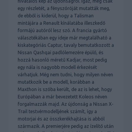
hivatalos kép az újdonságról. Igaz, még csak
egy részletét, a fényszóróját mutatták meg,
de ebből is kiderül, hogy a Talisman
mintájára a Renault kínálatába illeszkedő
formájú autóról lesz szó. A francia gyártó
választékában egy ideje már megtalálható a
kiskategóriás Captur, tavaly bemutatkozott a
Nissan Qashqai padlólemezére épülő, és
hozzá hasonló méretű Kadjar, most pedig
egy nála is nagyobb modell érkezését
várhatjuk. Még nem tudni, hogy milyen néven
mutatkozik be a modell, korábban a
Maxthon is szóba került, de az is lehet, hogy
Európában a már bevezetett Koleos néven
forgalmazzák majd. Az újdonság a Nissan X-
Trail testvérmodelljének számít, így a
motorjai és az összkerékhajtása is abból
származik. A premierjére pedig az ízelítő után