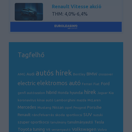
Renault Vitesse akció
THM: 4,0%-6,4%
Renault RNH Basic akció
THM: 5,9% - 30,2%
Tagfelhő
autós hírek
BMW
Audi
AMG
Bentley
crossover
electric
elektromos autó
Ford
Ferrari
Fiat
hírek
hibrid
hyundai
genfi autószalon
Honda
Kia
Jaguar
Lamborghini
koronavírus
kínai autó
mazda
McLaren
Mercedes
Porsche
Nissan
opel
Mustang
Peugeot
SUV
Renault
ráncfelvarrás
skoda
sportkocsi
suzuki
Tesla
szuper-sportkocsi
tanulmányautó
tanulmány
Volkswagen
Toyota
tuning
V8
Volvo
versenyautó