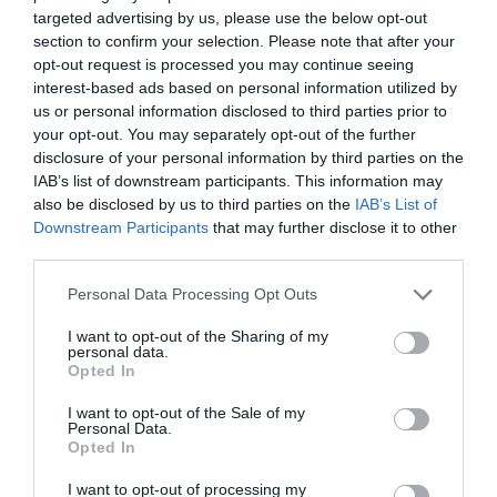
targeted advertising by us, please use the below opt-out
section to confirm your selection. Please note that after your
opt-out request is processed you may continue seeing
interest-based ads based on personal information utilized by
Kaptur néven jön a Renault crossovere
us or personal information disclosed to third parties prior to
your opt-out. You may separately opt-out of the further
disclosure of your personal information by third parties on the
IAB’s list of downstream participants. This information may
also be disclosed by us to third parties on the
IAB’s List of
Downstream Participants
that may further disclose it to other
third parties.
Please note that this website/app uses one or more Google
Personal Data Processing Opt Outs
services and may gather and store information including but
Olcsó crossovert tervez a Renault-Nissan
not limited to your visit or usage behaviour. You may click to
I want to opt-out of the Sharing of my
csoport
personal data.
grant or deny consent to Google and its third-party tags to
Opted In
use your data for below specified purposes in below Google
consent section.
I want to opt-out of the Sale of my
Personal Data.
Opted In
I want to opt-out of processing my