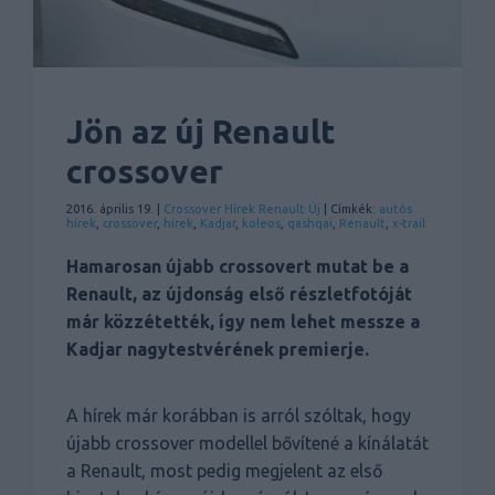
Jön az új Renault
crossover
2016. április 19. |
Crossover
Hírek
Renault
Új
| Címkék:
autós
hírek
,
crossover
,
hírek
,
Kadjar
,
koleos
,
qashqai
,
Renault
,
x-trail
Hamarosan újabb crossovert mutat be a
Renault, az újdonság első részletfotóját
már közzétették, így nem lehet messze a
Kadjar nagytestvérének premierje.
A hírek már korábban is arról szóltak, hogy
újabb crossover modellel bővítené a kínálatát
a Renault, most pedig megjelent az első