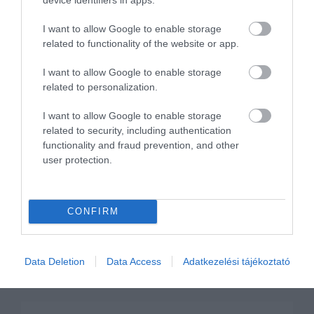
Versenyváltozatban is itt a Renault
I want to allow Google to enable storage
kisautója
related to functionality of the website or app.
I want to allow Google to enable storage
related to personalization.
I want to allow Google to enable storage
related to security, including authentication
functionality and fraud prevention, and other
user protection.
Átszervezi a Nissan az európai
műveleteit a Renault-hoz
CONFIRM
Data Deletion
Data Access
Adatkezelési tájékoztató