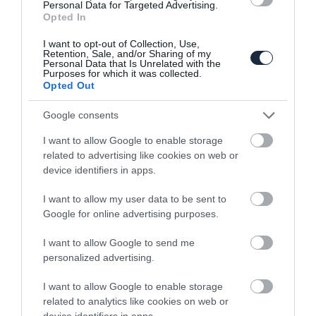
Personal Data for Targeted Advertising.
Opted In
Részletek a Renault Koleosról
I want to opt-out of Collection, Use,
Retention, Sale, and/or Sharing of my
Personal Data that Is Unrelated with the
Purposes for which it was collected.
Opted Out
Google consents
I want to allow Google to enable storage
related to advertising like cookies on web or
device identifiers in apps.
Jövőre jön az elektromos Megane
crossover, kiadta az…
I want to allow my user data to be sent to
Google for online advertising purposes.
I want to allow Google to send me
personalized advertising.
I want to allow Google to enable storage
related to analytics like cookies on web or
device identifiers in apps.