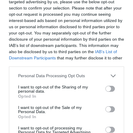
targeted advertising by us, please use the below opt-out
section to confirm your selection. Please note that after your
opt-out request is processed you may continue seeing
Az első kép a McLaren új szuper-
interest-based ads based on personal information utilized by
sportkocsijáról
us or personal information disclosed to third parties prior to
your opt-out. You may separately opt-out of the further
disclosure of your personal information by third parties on the
IAB’s list of downstream participants. This information may
also be disclosed by us to third parties on the
IAB’s List of
Downstream Participants
that may further disclose it to other
third parties.
Please note that this website/app uses one or more Google
Personal Data Processing Opt Outs
services and may gather and store information including but
Fejlett aerodinamikával jön az új McLaren
not limited to your visit or usage behaviour. You may click to
I want to opt-out of the Sharing of my
personal data.
grant or deny consent to Google and its third-party tags to
Opted In
use your data for below specified purposes in below Google
consent section.
I want to opt-out of the Sale of my
Personal Data.
Opted In
I want to opt-out of processing my
Personal Data for Targeted Advertising.