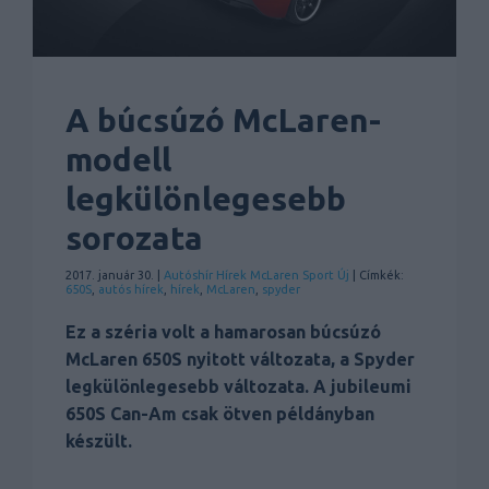
A búcsúzó McLaren-
modell
legkülönlegesebb
sorozata
2017. január 30. |
Autóshír
Hírek
McLaren
Sport
Új
| Címkék:
650S
,
autós hírek
,
hírek
,
McLaren
,
spyder
Ez a széria volt a hamarosan búcsúzó
McLaren 650S nyitott változata, a Spyder
legkülönlegesebb változata. A jubileumi
650S Can-Am csak ötven példányban
készült.