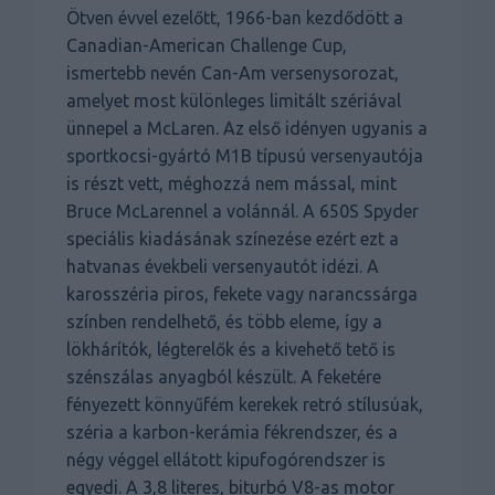
Ötven évvel ezelőtt, 1966-ban kezdődött a
Canadian-American Challenge Cup,
ismertebb nevén Can-Am versenysorozat,
amelyet most különleges limitált szériával
ünnepel a McLaren. Az első idényen ugyanis a
sportkocsi-gyártó M1B típusú versenyautója
is részt vett, méghozzá nem mással, mint
Bruce McLarennel a volánnál. A 650S Spyder
speciális kiadásának színezése ezért ezt a
hatvanas évekbeli versenyautót idézi. A
karosszéria piros, fekete vagy narancssárga
színben rendelhető, és több eleme, így a
lökhárítók, légterelők és a kivehető tető is
szénszálas anyagból készült. A feketére
fényezett könnyűfém kerekek retró stílusúak,
széria a karbon-kerámia fékrendszer, és a
négy véggel ellátott kipufogórendszer is
egyedi. A 3,8 literes, biturbó V8-as motor