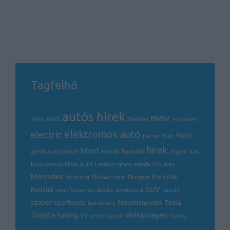
Tagfelhő
autós hírek
BMW
Audi
AMG
Bentley
crossover
electric
elektromos autó
Ford
Ferrari
Fiat
hírek
hibrid
hyundai
genfi autószalon
Honda
Kia
Jaguar
Lamborghini
koronavírus
kínai autó
mazda
McLaren
Mercedes
Porsche
Nissan
opel
Mustang
Peugeot
SUV
Renault
ráncfelvarrás
skoda
sportkocsi
suzuki
Tesla
szuper-sportkocsi
tanulmányautó
tanulmány
Volkswagen
Toyota
tuning
V8
Volvo
versenyautó