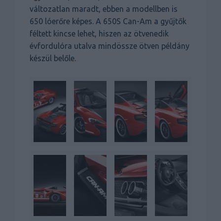
változatlan maradt, ebben a modellben is
650 lóerőre képes. A 650S Can-Am a gyűjtők
féltett kincse lehet, hiszen az ötvenedik
évfordulóra utalva mindössze ötven példány
készül belőle.