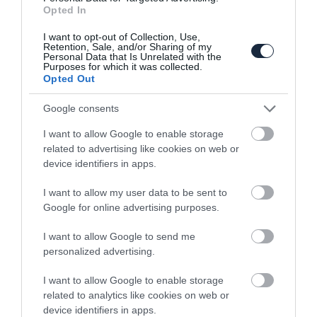
Opted In
Még izmosabb McLaren
I want to opt-out of Collection, Use,
Retention, Sale, and/or Sharing of my
Personal Data that Is Unrelated with the
Purposes for which it was collected.
Opted Out
Google consents
I want to allow Google to enable storage
related to advertising like cookies on web or
McLaren: viszlát 650S, helló 720S!
device identifiers in apps.
I want to allow my user data to be sent to
Google for online advertising purposes.
I want to allow Google to send me
personalized advertising.
I want to allow Google to enable storage
related to analytics like cookies on web or
Katasztrofális McLaren
device identifiers in apps.