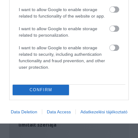
I want to allow Google to enable storage
related to functionality of the website or app.
I want to allow Google to enable storage
related to personalization.
I want to allow Google to enable storage
Ezt tudja a Zöld Pokolban a BMW M5
related to security, including authentication
Competition
functionality and fraud prevention, and other
user protection.
CONFIRM
Data Deletion
Data Access
Adatkezelési tájékoztató
A múltat ünnepli a McLaren 720S legújabb
limitált szériája