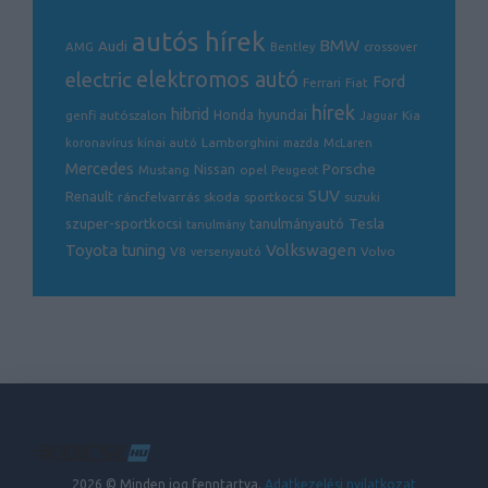
autós hírek
BMW
Audi
AMG
Bentley
crossover
electric
elektromos autó
Ford
Ferrari
Fiat
hírek
hibrid
hyundai
genfi autószalon
Honda
Kia
Jaguar
Lamborghini
koronavírus
kínai autó
mazda
McLaren
Mercedes
Porsche
Nissan
opel
Mustang
Peugeot
SUV
Renault
ráncfelvarrás
skoda
sportkocsi
suzuki
Tesla
szuper-sportkocsi
tanulmányautó
tanulmány
Volkswagen
Toyota
tuning
V8
Volvo
versenyautó
2026 © Minden jog fenntartva.
Adatkezelési nyilatkozat