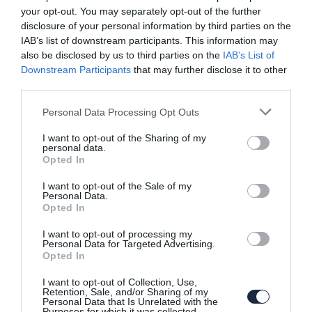
your opt-out. You may separately opt-out of the further
disclosure of your personal information by third parties on the
IAB’s list of downstream participants. This information may
also be disclosed by us to third parties on the
IAB’s List of
Downstream Participants
that may further disclose it to other
third parties.
Please note that this website/app uses one or more Google
Personal Data Processing Opt Outs
Jön a Kia hibrid crossovere
services and may gather and store information including but
not limited to your visit or usage behaviour. You may click to
I want to opt-out of the Sharing of my
personal data.
grant or deny consent to Google and its third-party tags to
Opted In
use your data for below specified purposes in below Google
consent section.
I want to opt-out of the Sale of my
Personal Data.
Opted In
I want to opt-out of processing my
Personal Data for Targeted Advertising.
Opted In
Teljes modernizálás vár a Kia palettára
I want to opt-out of Collection, Use,
Retention, Sale, and/or Sharing of my
Personal Data that Is Unrelated with the
Purposes for which it was collected.