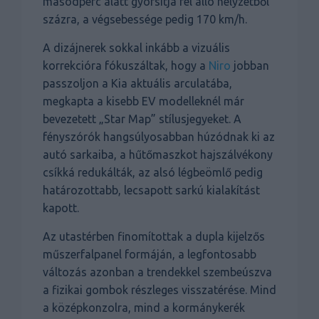
másodperc alatt gyorsítja fel álló helyzetből
százra, a végsebessége pedig 170 km/h.
A dizájnerek sokkal inkább a vizuális
korrekcióra fókuszáltak, hogy a
Niro
jobban
passzoljon a Kia aktuális arculatába,
megkapta a kisebb EV modelleknél már
bevezetett „Star Map” stílusjegyeket. A
fényszórók hangsúlyosabban húzódnak ki az
autó sarkaiba, a hűtőmaszkot hajszálvékony
csíkká redukálták, az alsó légbeömlő pedig
határozottabb, lecsapott sarkú kialakítást
kapott.
Az utastérben finomítottak a dupla kijelzős
műszerfalpanel formáján, a legfontosabb
változás azonban a trendekkel szembeúszva
a fizikai gombok részleges visszatérése. Mind
a középkonzolra, mind a kormánykerék