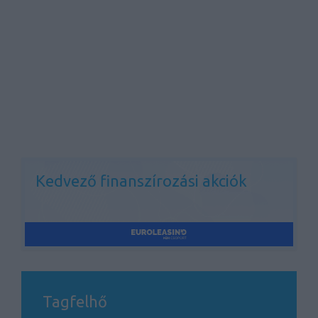
Kedvező finanszírozási akciók
Tagfelhő