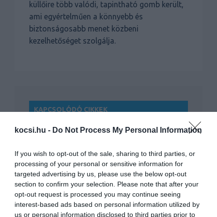
küllőire több valódi, tapintható gomb került,
ami egyértelműen a könnyebb és
biztonságosabb menet közbeni
kezelhetőséget szolgálja.
KAPCSOLÓDÓ CIKKEK
kocsi.hu -
Do Not Process My Personal Information
If you wish to opt-out of the sale, sharing to third parties, or
processing of your personal or sensitive information for
targeted advertising by us, please use the below opt-out
section to confirm your selection. Please note that after your
opt-out request is processed you may continue seeing
Megújul a Kia Niro, friss külsőt és
interest-based ads based on personal information utilized by
modernebb…
us or personal information disclosed to third parties prior to