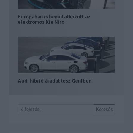
Európában is bemutatkozott az
elektromos Kia Niro
Audi hibrid áradat lesz Genfben