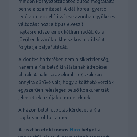
minden környezettudatos autós megtalálta
benne a számítását. A dél-koreai gyártó
legújabb modellfrissítése azonban gyökeres
változást hoz: a típus elveszíti
hajtásrendszereinek kétharmadát, és a
jövőben kizárólag klasszikus hibridként
folytatja pályafutását.
A döntés hátterében nem a sikertelenség,
hanem a Kia belső kínálatának átfedései
állnak. A paletta az elmúlt időszakban
annyira sűrűvé vált, hogy a tölthető verziók
egyszerűen felesleges belső konkurenciát
jelentettek az újabb modelleknek.
A házon belüli utódlás kérdését a Kia
logikusan oldotta meg:
A tisztán elektromos
Niro
helyét
a