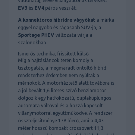
vadonatúj, eleve villanyautónak tervezett
EV3
és
EV4
páros veszi át.
A konnektoros hibridre vágyókat
a márka
eggyel nagyobb és tágasabb SUV-ja, a
Sportage PHEV
változata várja a
szalonokban.
Ismerős technika, frissített külső
Míg a hajtásláncok terén komoly a
tisztogatás, a megmaradt öntöltő hibrid
rendszerhez érdemben nem nyúltak a
mérnökök. A motorháztető alatt továbbra is
a jól bevált 1,6 literes szívó benzinmotor
dolgozik egy hatfokozatú, duplakuplungos
automata váltóval és a hozzá kapcsolt
villanymotorral együttműködve. A rendszer
összteljesítménye 138 lóerő, ami a 4,43
méter hosszú kompakt crossovert 11,3