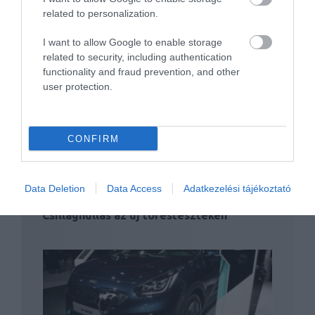
related to personalization.
I want to allow Google to enable storage
related to security, including authentication
Hibáztak az elektromos Kia Niro hatótáv
functionality and fraud prevention, and other
mérésénél,…
user protection.
CONFIRM
Data Deletion
Data Access
Adatkezelési tájékoztató
Csillaghullás az új törésteszteken