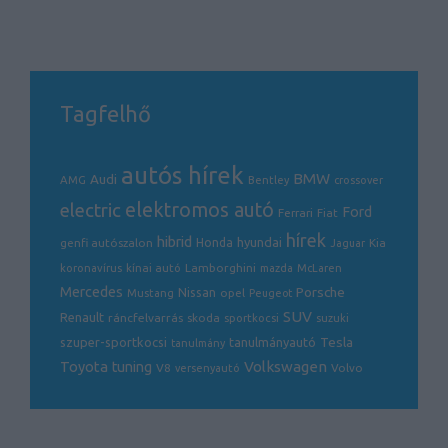
Tagfelhő
autós hírek
BMW
Audi
AMG
Bentley
crossover
electric
elektromos autó
Ford
Ferrari
Fiat
hírek
hibrid
hyundai
genfi autószalon
Honda
Kia
Jaguar
Lamborghini
koronavírus
kínai autó
mazda
McLaren
Mercedes
Porsche
Nissan
opel
Mustang
Peugeot
SUV
Renault
ráncfelvarrás
skoda
sportkocsi
suzuki
Tesla
szuper-sportkocsi
tanulmányautó
tanulmány
Volkswagen
Toyota
tuning
V8
Volvo
versenyautó