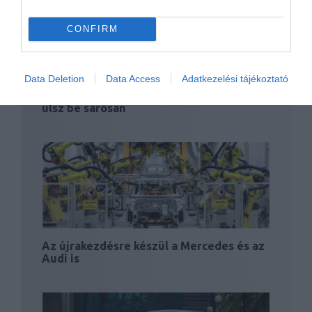
CONFIRM
Data Deletion
Data Access
Adatkezelési tájékoztató
Ebbe a Mercedes X-osztályba tuti nem
ülsz be sárosan
Az újrakezdésre készül a Mercedes és az
Audi is