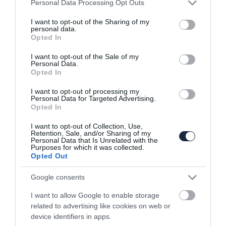
Please note that this website/app uses one or more Google
Personal Data Processing Opt Outs
services and may gather and store information including but
not limited to your visit or usage behaviour. You may click to
I want to opt-out of the Sharing of my
personal data.
grant or deny consent to Google and its third-party tags to
Opted In
use your data for below specified purposes in below Google
consent section.
I want to opt-out of the Sale of my
Personal Data.
Opted In
I want to opt-out of processing my
Irodai alkalmazottakat bocsát el a Ford
Personal Data for Targeted Advertising.
Opted In
I want to opt-out of Collection, Use,
Retention, Sale, and/or Sharing of my
Personal Data that Is Unrelated with the
Purposes for which it was collected.
Opted Out
Google consents
Tovább hosszabbítja a kecskeméti leállást
I want to allow Google to enable storage
a Mercedes
related to advertising like cookies on web or
device identifiers in apps.