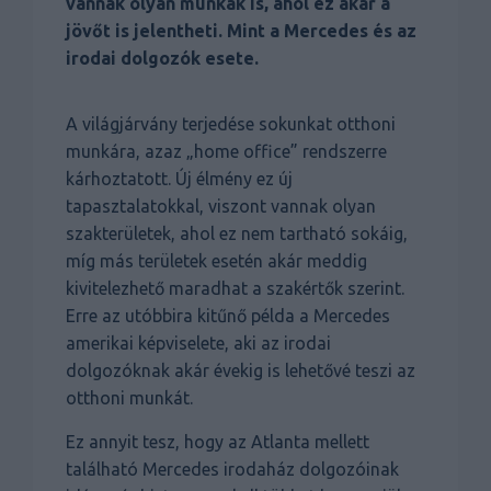
vannak olyan munkák is, ahol ez akár a
jövőt is jelentheti. Mint a Mercedes és az
irodai dolgozók esete.
A világjárvány terjedése sokunkat otthoni
munkára, azaz „home office” rendszerre
kárhoztatott. Új élmény ez új
tapasztalatokkal, viszont vannak olyan
szakterületek, ahol ez nem tartható sokáig,
míg más területek esetén akár meddig
kivitelezhető maradhat a szakértők szerint.
Erre az utóbbira kitűnő példa a Mercedes
amerikai képviselete, aki az irodai
dolgozóknak akár évekig is lehetővé teszi az
otthoni munkát.
Ez annyit tesz, hogy az Atlanta mellett
található Mercedes irodaház dolgozóinak