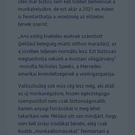
idén már biztos nem kell többet bemenniük a
munkahelyükre, de ezt akár a 2021-es évben
is fenntarthatja a vezetőség az előzetes
tervek szerint.
„Ami eddig kivételes esetnek számított
(például betegség miatti otthon maradás), az
a jövőben teljesen normális lesz. Ezt biztosan
megtanította nekünk a mostani világjárvány”
-mondta Nicholas Speeks, a Mercedes
amerikai kirendeltségének a vezérigazgatója.
Valószínűleg sok más cég lesz még, aki átáll
az új munkavégzésre, hiszen egészségügyi
szempontból nem csak biztonságosabb,
hanem anyagi forrásokat is meg lehet
takarítani vele. Például ott van mindjárt, hogy
nem kell óriási irodákat bérelni, elég csak
kisebb „munkaállomásokat” fenntartani a