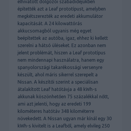
elhivatott dolgozói szabadidejükben
építették azt a Leaf prototípust, amelyben
megkétszerezték az eredeti akkumulátor
kapacitását. A 24 kilowattórás
akkucsomagból ugyanis még egyet
beépítettek az autóba, igaz, ehhez ki kellett
szerelni a hátsó üléseket. Ez azonban nem
jelent problémát, hiszen a Leaf prototípus
nem mindennapi használatra, hanem egy
spanyolországi takarékossági versenyre
készült, ahol máris sikerrel szerepelt a
Nissan. A készítői szerint a speciálisan
átalakított Leaf hatótávja a 48 kWh-s
akkunak köszönhetően 75 százalékkal nőtt,
ami azt jelenti, hogy az eredeti 199
kilométeres hatótáv 348 kilométerre
növekedett. A Nissan ugyan már kínál egy 30
kWh-s kivitelt is a Leafből, amely elvileg 250