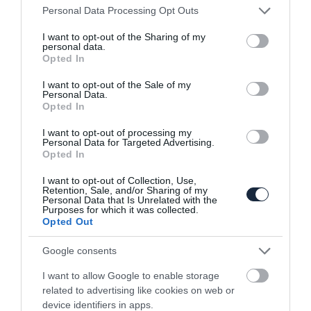
Please note that this website/app uses one or more Google
Personal Data Processing Opt Outs
services and may gather and store information including but
not limited to your visit or usage behaviour. You may click to
I want to opt-out of the Sharing of my
personal data.
grant or deny consent to Google and its third-party tags to
Tovább bírja a Nissan Leaf
Opted In
use your data for below specified purposes in below Google
consent section.
I want to opt-out of the Sale of my
Personal Data.
Opted In
I want to opt-out of processing my
Personal Data for Targeted Advertising.
Opted In
I want to opt-out of Collection, Use,
Félmillió Leaf-nél tart a Nissan
Retention, Sale, and/or Sharing of my
Personal Data that Is Unrelated with the
Purposes for which it was collected.
Opted Out
Google consents
I want to allow Google to enable storage
related to advertising like cookies on web or
device identifiers in apps.