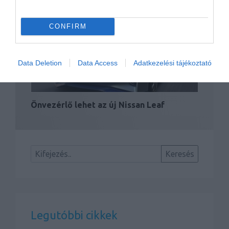
USA-ban
CONFIRM
Data Deletion
Data Access
Adatkezelési tájékoztató
Önvezérlő lehet az új Nissan Leaf
Legutóbbi cikkek