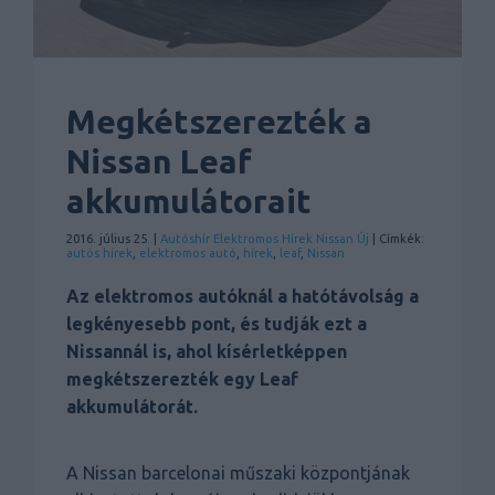
Megkétszerezték a
Nissan Leaf
akkumulátorait
2016. július 25. |
Autóshír
Elektromos
Hírek
Nissan
Új
| Címkék:
autós hírek
,
elektromos autó
,
hírek
,
leaf
,
Nissan
Az elektromos autóknál a hatótávolság a
legkényesebb pont, és tudják ezt a
Nissannál is, ahol kísérletképpen
megkétszerezték egy Leaf
akkumulátorát.
A Nissan barcelonai műszaki központjának