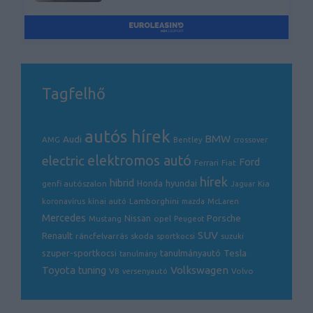
Tagfelhő
autós hírek
BMW
Audi
AMG
Bentley
crossover
electric
elektromos autó
Ford
Ferrari
Fiat
hírek
hibrid
hyundai
genfi autószalon
Honda
Kia
Jaguar
Lamborghini
koronavírus
kínai autó
mazda
McLaren
Mercedes
Porsche
Nissan
opel
Mustang
Peugeot
SUV
Renault
ráncfelvarrás
skoda
sportkocsi
suzuki
Tesla
szuper-sportkocsi
tanulmányautó
tanulmány
Volkswagen
Toyota
tuning
V8
Volvo
versenyautó