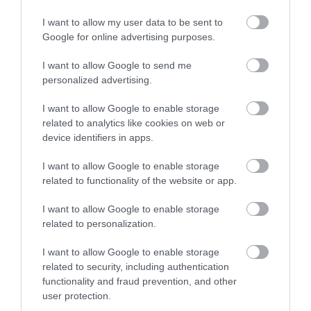
500 kilométeres hatótávval jöhet az új
I want to allow my user data to be sent to
Nissan Leaf
Google for online advertising purposes.
I want to allow Google to send me
personalized advertising.
I want to allow Google to enable storage
related to analytics like cookies on web or
device identifiers in apps.
Felfrissült 2020-ra a Nissan Leaf
I want to allow Google to enable storage
related to functionality of the website or app.
I want to allow Google to enable storage
related to personalization.
I want to allow Google to enable storage
related to security, including authentication
functionality and fraud prevention, and other
user protection.
Az Nissan Leaf bement 25.000 USD alá az