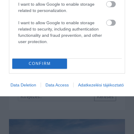
I want to allow Google to enable storage
Sportos lesz az új Honda Civic
related to personalization.
I want to allow Google to enable storage
related to security, including authentication
functionality and fraud prevention, and other
user protection.
CONFIRM
Ilyen lesz a ferdehátú Civic
Data Deletion
Data Access
Adatkezelési tájékoztató