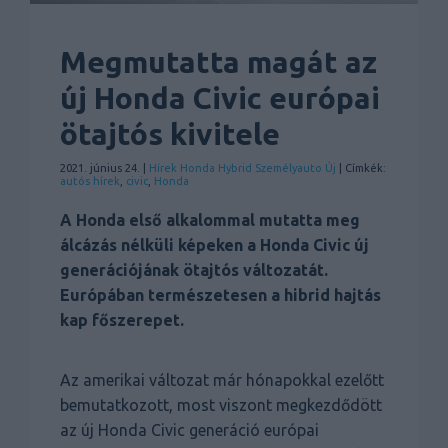
Megmutatta magát az
új Honda Civic európai
ötajtós kivitele
2021. június 24. |
Hírek
Honda
Hybrid
Személyauto
Új
| Címkék:
autós hírek
,
civic
,
Honda
A Honda első alkalommal mutatta meg
álcázás nélküli képeken a Honda Civic új
generációjának ötajtós változatát.
Európában természetesen a hibrid hajtás
kap főszerepet.
Az amerikai változat már hónapokkal ezelőtt
bemutatkozott, most viszont megkezdődött
az új Honda Civic generáció európai