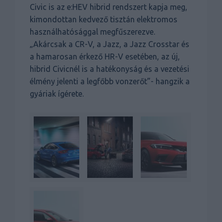
Civic is az e:HEV hibrid rendszert kapja meg,
kimondottan kedvező tisztán elektromos
használhatósággal megfűszerezve.
„Akárcsak a CR-V, a Jazz, a Jazz Crosstar és
a hamarosan érkező HR-V esetében, az új,
hibrid Civicnél is a hatékonyság és a vezetési
élmény jelenti a legfőbb vonzerőt”- hangzik a
gyáriak ígérete.