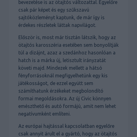
bevezetése is az ötajtós változattal. Egyelőre
csak pár képet és egy szűkszavú
sajtóközleményt kaptunk, de már így is
érdekes részletek láttak napvilágot.
Először is, most már tisztán látszik, hogy az
ötajtós karosszéria esetében sem bonyolítják
túl a dizájnt, azaz a szedánhoz hasonlóan a
hatch is a márka új, letisztult irányzatát
követi majd. Mindezek mellett a hátsó
fényforrásoknál megfigyelhetünk egy kis
játékosságot, de ezzel együtt sem
számíthatunk érzékeket megbolondító
formai megoldásokra. Az új Civic könnyen
emészthető és autó formájú, amit nem lehet
negatívumként említeni.
Az európai hajtással kapcsolatban egyelőre
csak annyit árult el a gyártó, hogy az ötajtós