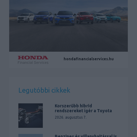
hondafinancialservices.hu
Legutóbbi cikkek
Korszerűbb hibrid
rendszereket ígér a Toyota
2026. augusztus 7.
Benzines és villanyhajtással is