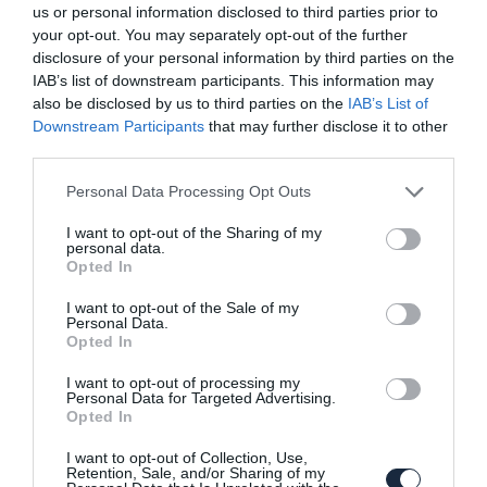
us or personal information disclosed to third parties prior to
your opt-out. You may separately opt-out of the further
disclosure of your personal information by third parties on the
IAB’s list of downstream participants. This information may
also be disclosed by us to third parties on the
IAB’s List of
Hibridként is bemutatkozhat az új Honda
Civic Type-R
Downstream Participants
that may further disclose it to other
third parties.
Please note that this website/app uses one or more Google
Personal Data Processing Opt Outs
services and may gather and store information including but
not limited to your visit or usage behaviour. You may click to
I want to opt-out of the Sharing of my
personal data.
grant or deny consent to Google and its third-party tags to
Opted In
use your data for below specified purposes in below Google
consent section.
I want to opt-out of the Sale of my
Personal Data.
Az új Civic Type-R lesz majd a Honda
Opted In
utolsó…
I want to opt-out of processing my
Personal Data for Targeted Advertising.
Opted In
I want to opt-out of Collection, Use,
Retention, Sale, and/or Sharing of my