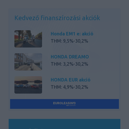
Kedvező finanszírozási akciók
Honda EM1 e: akció
THM: 9,5%-30,2%
HONDA DREAMO
THM: 3,2%-30,2%
HONDA EUR akció
THM: 4,9%-30,2%
HONDA BASIC
THM: 6,5%-30,2%
Honda 2Kerék Nagymotor