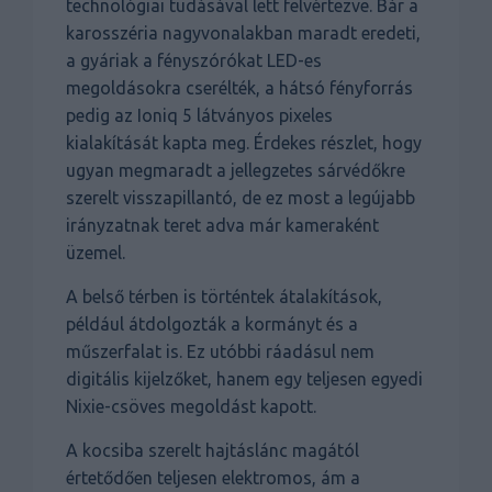
technológiai tudásával lett felvértezve. Bár a
karosszéria nagyvonalakban maradt eredeti,
a gyáriak a fényszórókat LED-es
megoldásokra cserélték, a hátsó fényforrás
pedig az Ioniq 5 látványos pixeles
kialakítását kapta meg. Érdekes részlet, hogy
ugyan megmaradt a jellegzetes sárvédőkre
szerelt visszapillantó, de ez most a legújabb
irányzatnak teret adva már kameraként
üzemel.
A belső térben is történtek átalakítások,
például átdolgozták a kormányt és a
műszerfalat is. Ez utóbbi ráadásul nem
digitális kijelzőket, hanem egy teljesen egyedi
Nixie-csöves megoldást kapott.
A kocsiba szerelt hajtáslánc magától
értetődően teljesen elektromos, ám a