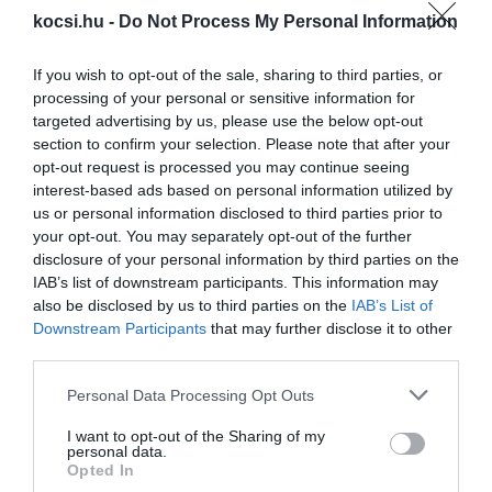
kocsi.hu -
Do Not Process My Personal Information
If you wish to opt-out of the sale, sharing to third parties, or
Agresszív tekintettel mutatkozott be a
processing of your personal or sensitive information for
Hyundai i10…
targeted advertising by us, please use the below opt-out
section to confirm your selection. Please note that after your
opt-out request is processed you may continue seeing
interest-based ads based on personal information utilized by
us or personal information disclosed to third parties prior to
your opt-out. You may separately opt-out of the further
disclosure of your personal information by third parties on the
IAB’s list of downstream participants. This information may
also be disclosed by us to third parties on the
IAB’s List of
Leplezetlenül is bemutatkozott az új
Downstream Participants
that may further disclose it to other
Hyundai Santa Fe
third parties.
Please note that this website/app uses one or more Google
Personal Data Processing Opt Outs
services and may gather and store information including but
not limited to your visit or usage behaviour. You may click to
I want to opt-out of the Sharing of my
personal data.
grant or deny consent to Google and its third-party tags to
Opted In
use your data for below specified purposes in below Google