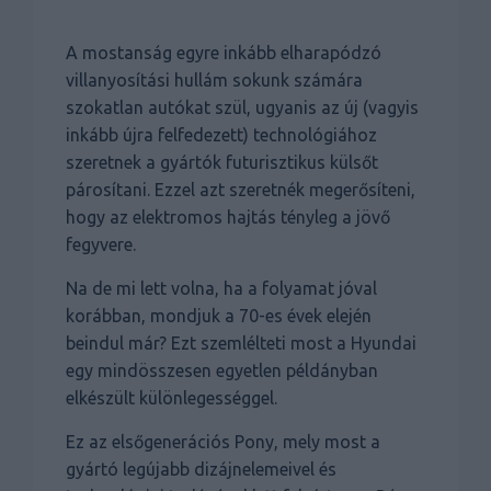
A mostanság egyre inkább elharapódzó
villanyosítási hullám sokunk számára
szokatlan autókat szül, ugyanis az új (vagyis
inkább újra felfedezett) technológiához
szeretnek a gyártók futurisztikus külsőt
párosítani. Ezzel azt szeretnék megerősíteni,
hogy az elektromos hajtás tényleg a jövő
fegyvere.
Na de mi lett volna, ha a folyamat jóval
korábban, mondjuk a 70-es évek elején
beindul már? Ezt szemlélteti most a Hyundai
egy mindösszesen egyetlen példányban
elkészült különlegességgel.
Ez az elsőgenerációs Pony, mely most a
gyártó legújabb dizájnelemeivel és