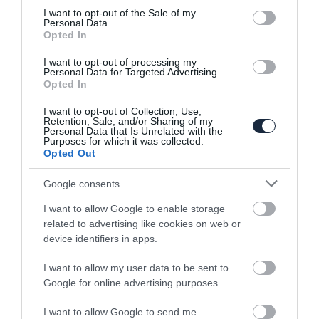
consent section.
I want to opt-out of the Sale of my
Personal Data.
Opted In
Eltűnnek a benzines N-es modellek
Európában a…
I want to opt-out of processing my
Personal Data for Targeted Advertising.
Opted In
I want to opt-out of Collection, Use,
Retention, Sale, and/or Sharing of my
Personal Data that Is Unrelated with the
Purposes for which it was collected.
Opted Out
Google consents
Lóerőkkel és elektronokkal nem áll
I want to allow Google to enable storage
rosszul a Hyundai
related to advertising like cookies on web or
device identifiers in apps.
I want to allow my user data to be sent to
Google for online advertising purposes.
I want to allow Google to send me