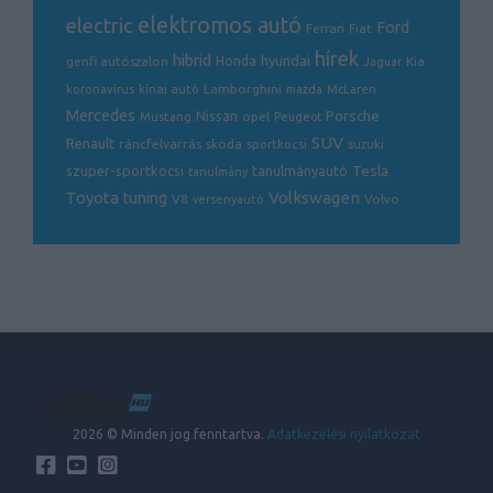
THM: 4,2%-30,2%
electric
elektromos autó
Ford
Ferrari
Fiat
hírek
hibrid
hyundai
genfi autószalon
Honda
Kia
Jaguar
Lamborghini
koronavírus
kínai autó
mazda
McLaren
Mercedes
Porsche
Nissan
opel
Mustang
Peugeot
SUV
Renault
ráncfelvarrás
skoda
sportkocsi
suzuki
Tesla
szuper-sportkocsi
tanulmányautó
tanulmány
Volkswagen
Toyota
tuning
V8
Volvo
versenyautó
2026 © Minden jog fenntartva.
Adatkezelési nyilatkozat