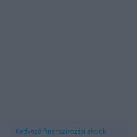
Kedvező finanszírozási akciók