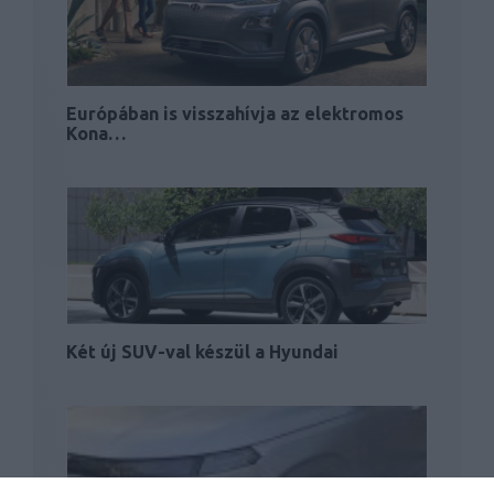
Európában is visszahívja az elektromos
Kona…
Két új SUV-val készül a Hyundai