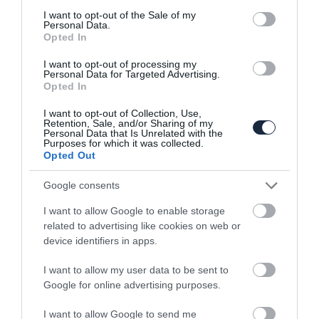
consent section.
I want to opt-out of the Sale of my
Personal Data.
Opted In
Akár 1000 kilométert is elmegy egy
töltéssel az…
I want to opt-out of processing my
Personal Data for Targeted Advertising.
Opted In
I want to opt-out of Collection, Use,
Retention, Sale, and/or Sharing of my
Personal Data that Is Unrelated with the
Purposes for which it was collected.
Opted Out
Google consents
Gyári képeken a Hyundai Kona N
I want to allow Google to enable storage
related to advertising like cookies on web or
device identifiers in apps.
I want to allow my user data to be sent to
Google for online advertising purposes.
I want to allow Google to send me