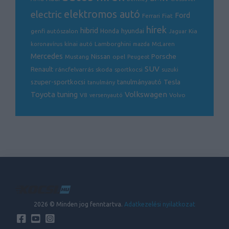
THM: 4,2%-30,2%
electric
elektromos autó
Ford
Ferrari
Fiat
hírek
hibrid
hyundai
genfi autószalon
Honda
Kia
Jaguar
Lamborghini
koronavírus
kínai autó
mazda
McLaren
Mercedes
Porsche
Nissan
opel
Mustang
Peugeot
SUV
Renault
ráncfelvarrás
skoda
sportkocsi
suzuki
Tesla
szuper-sportkocsi
tanulmányautó
tanulmány
Volkswagen
Toyota
tuning
V8
Volvo
versenyautó
2026 © Minden jog fenntartva.
Adatkezelési nyilatkozat