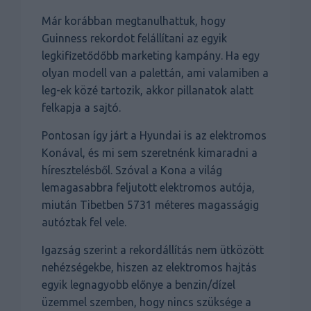
Már korábban megtanulhattuk, hogy
Guinness rekordot felállítani az egyik
legkifizetődőbb marketing kampány. Ha egy
olyan modell van a palettán, ami valamiben a
leg-ek közé tartozik, akkor pillanatok alatt
felkapja a sajtó.
Pontosan így járt a Hyundai is az elektromos
Konával, és mi sem szeretnénk kimaradni a
híresztelésből. Szóval a Kona a világ
lemagasabbra feljutott elektromos autója,
miután Tibetben 5731 méteres magasságig
autóztak fel vele.
Igazság szerint a rekordállítás nem ütközött
nehézségekbe, hiszen az elektromos hajtás
egyik legnagyobb előnye a benzin/dízel
üzemmel szemben, hogy nincs szüksége a