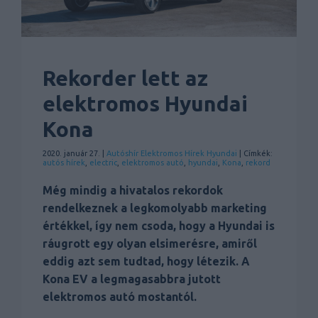
Rekorder lett az
elektromos Hyundai
Kona
2020. január 27. |
Autóshír
Elektromos
Hírek
Hyundai
| Címkék:
autós hírek
,
electric
,
elektromos autó
,
hyundai
,
Kona
,
rekord
Még mindig a hivatalos rekordok
rendelkeznek a legkomolyabb marketing
értékkel, így nem csoda, hogy a Hyundai is
ráugrott egy olyan elsimerésre, amiről
eddig azt sem tudtad, hogy létezik. A
Kona EV a legmagasabbra jutott
elektromos autó mostantól.