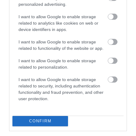
personalized advertising.
Eltűnnek a benzines N-es modellek
Európában a…
I want to allow Google to enable storage
related to analytics like cookies on web or
device identifiers in apps.
I want to allow Google to enable storage
related to functionality of the website or app.
I want to allow Google to enable storage
related to personalization.
Az első kép az álca nélküli Hyundai
Konáról
I want to allow Google to enable storage
related to security, including authentication
functionality and fraud prevention, and other
user protection.
CONFIRM