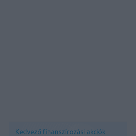
Kedvező finanszírozási akciók