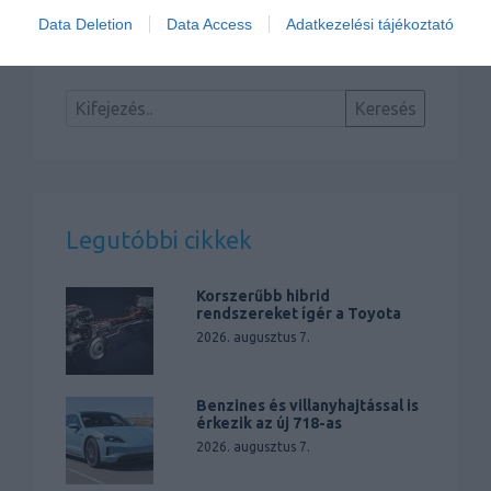
Gyári videó a Hyundai Konáról
Data Deletion
Data Access
Adatkezelési tájékoztató
Legutóbbi cikkek
Korszerűbb hibrid
rendszereket ígér a Toyota
2026. augusztus 7.
Benzines és villanyhajtással is
érkezik az új 718-as
2026. augusztus 7.