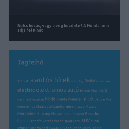
Bölcs húzás, vagy a vég kezdete? A Honda nem
adja fel Kínát
Tagfelhő
autós hírek
BMW
Audi
AMG
Bentley
crossover
electric
elektromos autó
Ford
Ferrari
Fiat
hírek
hibrid
hyundai
genfi autószalon
Honda
Kia
Jaguar
Lamborghini
koronavírus
kínai autó
mazda
McLaren
Mercedes
Porsche
Nissan
opel
Mustang
Peugeot
SUV
Renault
ráncfelvarrás
skoda
sportkocsi
suzuki
Tesla
szuper-sportkocsi
tanulmányautó
tanulmány