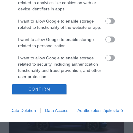
2026. augusztus 5.
related to analytics like cookies on web or
device identifiers in apps.
A Chery érkezett a KGM
segítségére
I want to allow Google to enable storage
2026. augusztus 4.
related to functionality of the website or app.
I want to allow Google to enable storage
related to personalization.
I want to allow Google to enable storage
related to security, including authentication
functionality and fraud prevention, and other
Ha jó élményre utazol
user protection.
CONFIRM
Data Deletion
Data Access
Adatkezelési tájékoztató