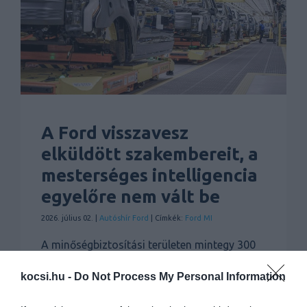
A Ford visszavesz
elküldött szakembereit, a
mesterséges intelligencia
egyelőre nem vált be
2026. július 02. |
Autóshír
Ford
| Címkék:
Ford MI
A minőségbiztosítási területen mintegy 300
mérnököt küldtek el korábban, mivel abban
kocsi.hu -
Do Not Process My Personal Information
bíztak, hogy a szerepüket átveheti a
mesterséges intelligencia. Tévedtek, a gép