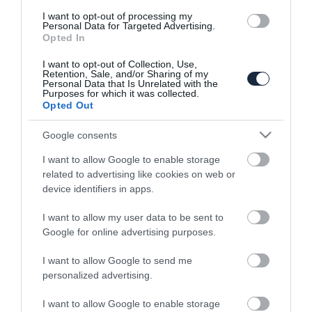
I want to opt-out of processing my
Legutóbbi cikkek
Personal Data for Targeted Advertising.
Opted In
Akár 900 lóerő gyári
I want to opt-out of Collection, Use,
Retention, Sale, and/or Sharing of my
garanciával, brutális
Personal Data that Is Unrelated with the
kompresszorkittet kaptak a
Purposes for which it was collected.
V8-as Ramok
Opted Out
2026. augusztus 6.
Google consents
Rekordhatékonysággal tér
vissza az Audi A2: Elektromos
I want to allow Google to enable storage
belépőmodell érkezik
related to advertising like cookies on web or
2026. augusztus 6.
device identifiers in apps.
Elszabaduló lengőkar miatt
I want to allow my user data to be sent to
vizsgálnak 1,2 millió Teslát
Google for online advertising purposes.
2026. augusztus 5.
I want to allow Google to send me
personalized advertising.
Áramhiány miatt leállnak a
Dacia és a Ford romániai
autógyárai
I want to allow Google to enable storage