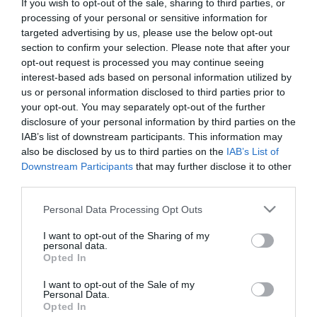
If you wish to opt-out of the sale, sharing to third parties, or
ugyanis nem tudta, hogy mit kéne néznie. Az
processing of your personal or sensitive information for
utóbbi időszakban mindennapossá váltak
targeted advertising by us, please use the below opt-out
azok a jóslatok, amelyek szerint a
section to confirm your selection. Please note that after your
mesterséges intelligencia (MI) záros
opt-out request is processed you may continue seeing
határidőn belül teljes szakmákat töröl el a
interest-based ads based on personal information utilized by
us or personal information disclosed to third parties prior to
föld színéről. Középvezetői szinttől […]
your opt-out. You may separately opt-out of the further
disclosure of your personal information by third parties on the
Tovább
IAB’s list of downstream participants. This information may
also be disclosed by us to third parties on the
IAB’s List of
Downstream Participants
that may further disclose it to other
third parties.
Please note that this website/app uses one or more Google
Personal Data Processing Opt Outs
services and may gather and store information including but
not limited to your visit or usage behaviour. You may click to
I want to opt-out of the Sharing of my
personal data.
grant or deny consent to Google and its third-party tags to
Opted In
use your data for below specified purposes in below Google
consent section.
I want to opt-out of the Sale of my
Personal Data.
Opted In