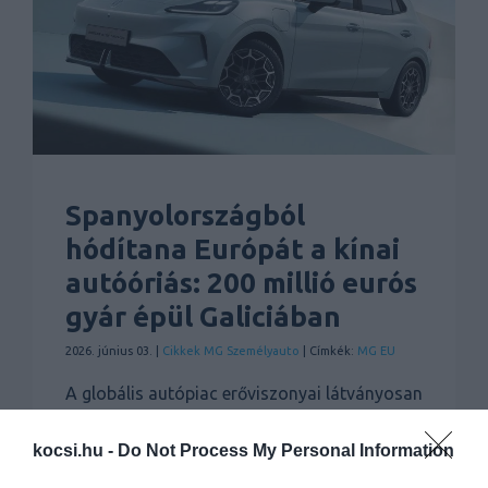
Spanyolországból
hódítana Európát a kínai
autóóriás: 200 millió eurós
gyár épül Galiciában
2026. június 03. |
Cikkek
MG
Személyauto
| Címkék:
MG EU
A globális autópiac erőviszonyai látványosan
átrendeződnek, és ennek a folyamatnak
most egy újabb mérföldkövéhez érkeztünk. A
kocsi.hu -
Do Not Process My Personal Information
kínai SAIC motorgyártó óriásvállalat komoly