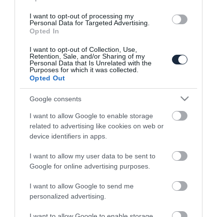
I want to opt-out of processing my
Personal Data for Targeted Advertising.
Legutóbbi cikkek
Opted In
I want to opt-out of Collection, Use,
Retention, Sale, and/or Sharing of my
Ford Fathom néven érkezik a
Personal Data that Is Unrelated with the
30 ezer dolláros villany-pickup
Purposes for which it was collected.
2026. augusztus 10.
Opted Out
Google consents
C1-es Corvette-másolat
születik a Mazda MX-5 alapjain
I want to allow Google to enable storage
2026. augusztus 10.
related to advertising like cookies on web or
device identifiers in apps.
Korszerűbb hibrid
I want to allow my user data to be sent to
rendszereket ígér a Toyota
Google for online advertising purposes.
2026. augusztus 7.
I want to allow Google to send me
personalized advertising.
Benzines és villanyhajtással is
érkezik az új 718-as
I want to allow Google to enable storage