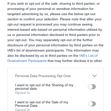
lépésre szánta el magát az európai piac
If you wish to opt-out of the sale, sharing to third parties, or
processing of your personal or sensitive information for
meghódítása érdekében: 200 millió eurós
targeted advertising by us, please use the below opt-out
(átszámítva nagyjából 78-80 milliárd
section to confirm your selection. Please note that after your
forintos) beruházással új autógyárat létesít a
opt-out request is processed you may continue seeing
spanyolországi Galicia régióban. Az időzítés
interest-based ads based on personal information utilized by
és a helyszínválasztás mögött
us or personal information disclosed to third parties prior to
your opt-out. You may separately opt-out of the further
hajszálpontosan felépített gazdasági […]
disclosure of your personal information by third parties on the
IAB’s list of downstream participants. This information may
Tovább
also be disclosed by us to third parties on the
IAB’s List of
Downstream Participants
that may further disclose it to other
third parties.
Please note that this website/app uses one or more Google
Personal Data Processing Opt Outs
services and may gather and store information including but
not limited to your visit or usage behaviour. You may click to
I want to opt-out of the Sharing of my
personal data.
grant or deny consent to Google and its third-party tags to
Opted In
use your data for below specified purposes in below Google
consent section.
I want to opt-out of the Sale of my
Personal Data.
Opted In