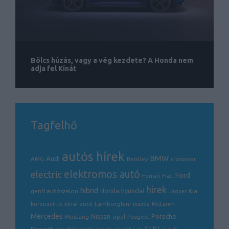
Bölcs húzás, vagy a vég kezdete? A Honda nem
adja fel Kínát
Tagfelhő
autós hírek
BMW
Audi
AMG
Bentley
crossover
electric
elektromos autó
Ford
Ferrari
Fiat
hírek
hibrid
hyundai
genfi autószalon
Honda
Kia
Jaguar
Lamborghini
koronavírus
kínai autó
mazda
McLaren
Mercedes
Porsche
Nissan
opel
Mustang
Peugeot
SUV