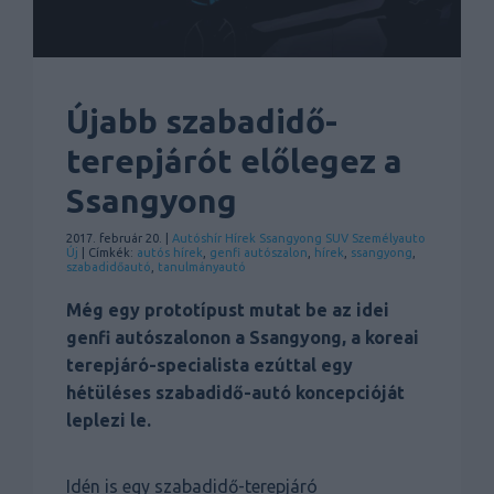
Újabb szabadidő-
terepjárót előlegez a
Ssangyong
2017. február 20. |
Autóshír
Hírek
Ssangyong
SUV
Személyauto
Új
| Címkék:
autós hírek
,
genfi autószalon
,
hírek
,
ssangyong
,
szabadidőautó
,
tanulmányautó
Még egy prototípust mutat be az idei
genfi autószalonon a Ssangyong, a koreai
terepjáró-specialista ezúttal egy
hétüléses szabadidő-autó koncepcióját
leplezi le.
Idén is egy szabadidő-terepjáró