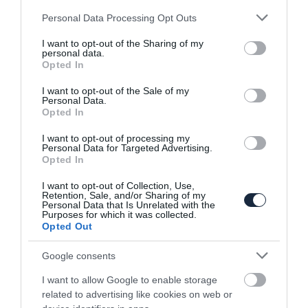
Please note that this website/app uses one or more Google
Personal Data Processing Opt Outs
services and may gather and store information including but
Amerika felé kacsintgat a Ssangyong
not limited to your visit or usage behaviour. You may click to
I want to opt-out of the Sharing of my
personal data.
grant or deny consent to Google and its third-party tags to
Opted In
use your data for below specified purposes in below Google
consent section.
I want to opt-out of the Sale of my
Personal Data.
Opted In
I want to opt-out of processing my
Personal Data for Targeted Advertising.
Opted In
Részleteiben már látható a Skoda Kodiaq
I want to opt-out of Collection, Use,
Retention, Sale, and/or Sharing of my
Personal Data that Is Unrelated with the
Purposes for which it was collected.
Opted Out
Google consents
I want to allow Google to enable storage
related to advertising like cookies on web or
Két év múlva érkezik a Ssangyong