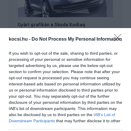
Gyári grafikán a Skoda Kodiaq
kocsi.hu -
Do Not Process My Personal Information
If you wish to opt-out of the sale, sharing to third parties, or
processing of your personal or sensitive information for
targeted advertising by us, please use the below opt-out
section to confirm your selection. Please note that after your
opt-out request is processed you may continue seeing
Kis turbós motorral újul meg a SsangYong
interest-based ads based on personal information utilized by
Tivoli
us or personal information disclosed to third parties prior to
your opt-out. You may separately opt-out of the further
disclosure of your personal information by third parties on the
IAB’s list of downstream participants. This information may
also be disclosed by us to third parties on the
IAB’s List of
Downstream Participants
that may further disclose it to other
third parties.