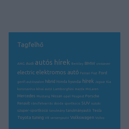
Tagfelhő
autós hírek
BMW
Audi
AMG
Bentley
crossover
electric
elektromos autó
Ford
Ferrari
Fiat
hírek
hibrid
hyundai
genfi autószalon
Honda
Kia
Jaguar
Lamborghini
koronavírus
kínai autó
mazda
McLaren
Mercedes
Porsche
Nissan
opel
Mustang
Peugeot
SUV
Renault
ráncfelvarrás
skoda
sportkocsi
suzuki
Tesla
szuper-sportkocsi
tanulmányautó
tanulmány
Volkswagen
Toyota
tuning
V8
Volvo
versenyautó