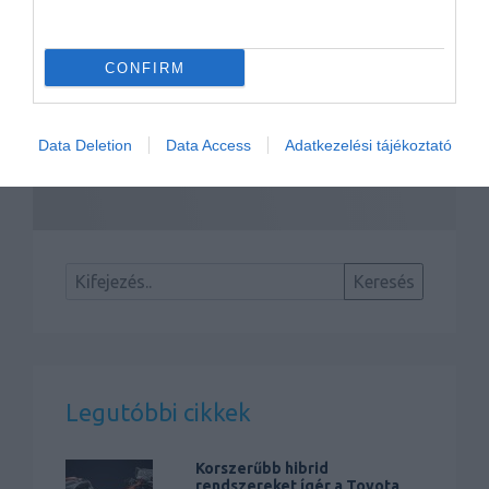
CONFIRM
Data Deletion
Data Access
Adatkezelési tájékoztató
Hivatalos képeken az új Rexton
Legutóbbi cikkek
Korszerűbb hibrid
rendszereket ígér a Toyota