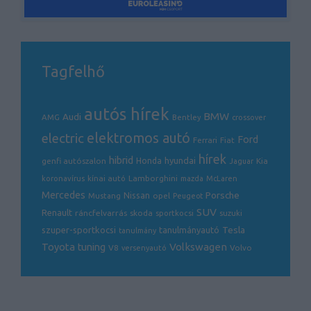
Tagfelhő
autós hírek
BMW
Audi
AMG
Bentley
crossover
electric
elektromos autó
Ford
Ferrari
Fiat
hírek
hibrid
hyundai
genfi autószalon
Honda
Kia
Jaguar
Lamborghini
koronavírus
kínai autó
mazda
McLaren
Mercedes
Porsche
Nissan
opel
Mustang
Peugeot
SUV
Renault
ráncfelvarrás
skoda
sportkocsi
suzuki
Tesla
szuper-sportkocsi
tanulmányautó
tanulmány
Volkswagen
Toyota
tuning
V8
Volvo
versenyautó