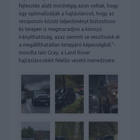
fejlesztés alatt mindvégig azon voltak, hogy
úgy optimalizálják a hajtásláncot, hogy az
reszponzív közúti teljesítményt biztosítson
és terepen is megmaradjon a könnyű
irányíthatóság, azaz semmit se veszítsünk el
a megállíthatatlan terepjáró képességből.”-
mondta Iain Gray, a Land Rover
hajtásláncokért felelős vezető menedzsere.