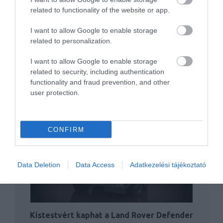
Mégis feltámadhat a Defender
related to functionality of the website or app.
I want to allow Google to enable storage
related to personalization.
I want to allow Google to enable storage
related to security, including authentication
functionality and fraud prevention, and other
user protection.
Brutális V8-as benzinmotort kaphat az új
Defender!
CONFIRM
Data Deletion
Data Access
Adatkezelési tájékoztató
Kistestvért kaphat a Land Rover Defender