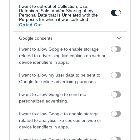
I want to opt-out of Collection, Use,
Frissítést kínál a Land Rover a már nem
Retention, Sale, and/or Sharing of my
Personal Data that Is Unrelated with the
kapható Defenderhez
Purposes for which it was collected.
Opted Out
Google consents
I want to allow Google to enable storage
related to advertising like cookies on web or
device identifiers in apps.
I want to allow my user data to be sent to
Corvette motoros Land Rover Defender,
Google for online advertising purposes.
csak mert miért ne
I want to allow Google to send me
personalized advertising.
I want to allow Google to enable storage
related to analytics like cookies on web or
device identifiers in apps.
I want to allow Google to enable storage