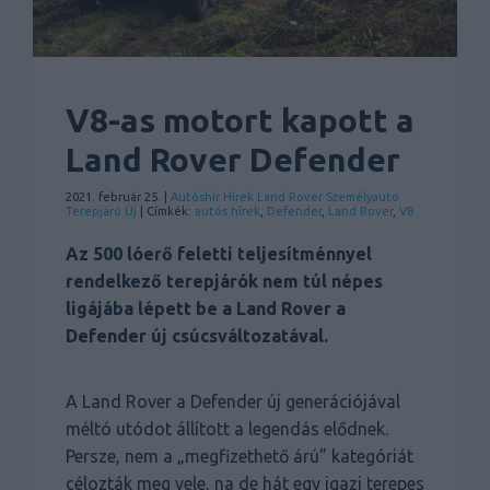
V8-as motort kapott a
Land Rover Defender
2021. február 25. |
Autóshír
Hírek
Land Rover
Személyauto
Terepjáró
Új
| Címkék:
autós hírek
,
Defender
,
Land Rover
,
V8
Az 500 lóerő feletti teljesítménnyel
rendelkező terepjárók nem túl népes
ligájába lépett be a Land Rover a
Defender új csúcsváltozatával.
A Land Rover a Defender új generációjával
méltó utódot állított a legendás elődnek.
Persze, nem a „megfizethető árú” kategóriát
célozták meg vele, na de hát egy igazi terepes