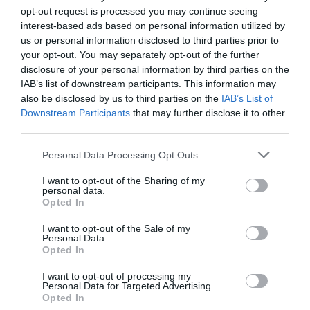
opt-out request is processed you may continue seeing
interest-based ads based on personal information utilized by
us or personal information disclosed to third parties prior to
your opt-out. You may separately opt-out of the further
Idén jön az új Land Rover Defender
disclosure of your personal information by third parties on the
IAB’s list of downstream participants. This information may
also be disclosed by us to third parties on the
IAB’s List of
Downstream Participants
that may further disclose it to other
third parties.
Please note that this website/app uses one or more Google
Personal Data Processing Opt Outs
services and may gather and store information including but
not limited to your visit or usage behaviour. You may click to
I want to opt-out of the Sharing of my
personal data.
grant or deny consent to Google and its third-party tags to
Három év múlva jöhet az új Defender
Opted In
use your data for below specified purposes in below Google
consent section.
I want to opt-out of the Sale of my
Personal Data.
Opted In
I want to opt-out of processing my
Personal Data for Targeted Advertising.
Opted In