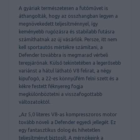
A gyáriak természetesen a futóművet is
áthangolták, hogy az összhangban legyen a
megnövekedett teljesítménnyel, így
keményebb rugózásra és stabilabb futásra
számíthatnak az új vásárlók. Persze, itt nem
kell sportautós mértékre számítani, a
Defender továbbra is megmarad vérbeli
terepjárónak. Külső tekintetében a legerősebb
variánst a hátul látható V8 felirat, a négy
kipufogó, a 22-es könnyűfém felni szett és a
kékre festett féknyereg fogja
megkülönböztetni a visszafogottabb
változatoktól.
„Az 5,0 literes V8-as kompresszoros motor
tovább növeli a Defender egyedi jellegét. Ez
egy fantasztikus dolog és hihetetlen
teljesítményt biztosít. A mérnökeink a