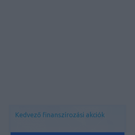
Kedvező finanszírozási akciók