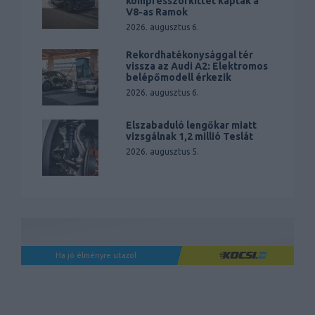
kompresszorkittet kaptak a
V8-as Ramok
2026. augusztus 6.
Rekordhatékonysággal tér
vissza az Audi A2: Elektromos
belépőmodell érkezik
2026. augusztus 6.
Elszabaduló lengőkar miatt
vizsgálnak 1,2 millió Teslát
2026. augusztus 5.
Ha jó élményre utazol